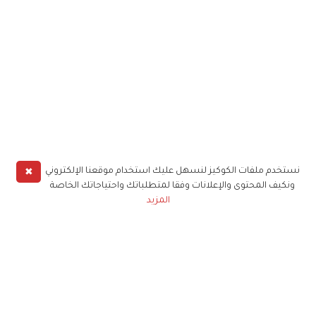
✖
نستخدم ملفات الكوكيز لنسهل عليك استخدام موقعنا الإلكتروني
ونكيف المحتوى والإعلانات وفقا لمتطلباتك واحتياجاتك الخاصة
المزيد
حملوا تطبيق
زهرة الخليج