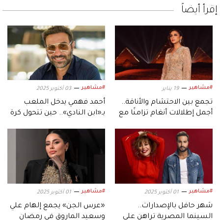
إقرأ أيضاً
#مشاهير
#مشاهير
19 يناير
03 أكتوبر 2025
تجمع بين الاحتشام والأناقة..
أحمد فهمي يدخل الملعب
أجمل إطلالات أنغام تزامنًا مع
بـ«ابن النادي».. حين تتحول كرة
عيد ميلادها الـ53
القدم إلى دراما
#مشاهير
#مشاهير
01 أكتوبر 2025
01 أكتوبر 2025
شهر حافل بالإصدارات..
«عرس الجن» يجمع إلهام علي
السينما المصرية تراهن على
وسعيد الماروق في رمضان