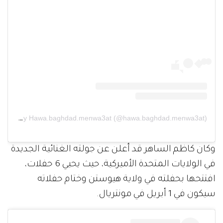
A post shared by Hawa.baghdad.menwa3at (@hawa.baghdad.menwa3at)
وكان كاظم الساهر قد أعلن عن جولته الغنائية الجديدة
في الولايات المتحدة الأميركية، حيث يحيي 6 حفلات،
افتتحها بحفلته في ولاية هيوستن وختام حفلاته
سيكون في 1 أبريل في مونتريال.