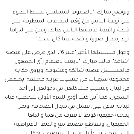
وتوضح مبارك: "بالعموم، المسلسل يسلط الضوء
على توعية الناس من وَهْم الجماعات المتطرفة، عبر
قصة واقعية عايشها الناس هناك، ونحن عبر الدراما
نريد إيصال صورة واقعية عما كان يحدث".
وحول مسلسلها الأخير "عنبر 6"، الذي عرض على منصة
"شاهد"، قالت مبارك: "تابعت باهتمام رأي الجمهور،
فالمسلسل قصته شائكة ومشوقة، ويروي حكاية
مجموعة سجينات من جنسيات عربية مختلفة، يجتمعن
في لبنان وتتسبب مشاكلهن في دخولهن إلى أحد
السجون. كما أنني كنت أؤدي للمرة الأولى شخصية فتاة
لبنانية تدعى ليلى، تعمل في مجال الصحافة، وتمر
بمحنة حقيقية كونها لا تعرف من هما والداها
الحقيقيان، وتتقاطع قصتها مع والدتها الافتراضية
التي تسجن، فتبدأ بالتعرف إلى قصص وحكايات