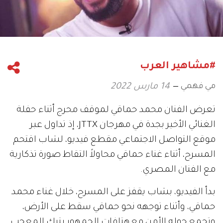
#مشاهير العرب
مي فهمي
14 مارس 2022
تعرض الفنان محمد حماقي لموقف محرج أثناء حفلة
الغنائي الأخير بجدة في مهرجان JTTX، إذ تداول عبر
موقع التواصل الاجتماعي مقطع فيديو، لشاب اقتحم
المسرح، أثناء غناء حماقي محاولاً التقاط صورة تذكارية
مع الفنان المصري.
بدأ الفيديو، بشاب يقفز على المسرح، خلال غناء محمد
حماقي، وأثناء توجهه نحو حماقي سقط على الأرض،
وتجمع حوله الأمن مع هتافات الجمهور بترك المعجب.