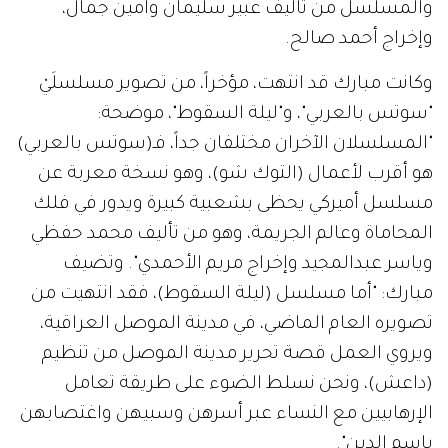
والمسلسل من تأليف عبير سليمان وأمين جمال،
وإخراج أحمد صالح.
وكانت مبارك قد انتهت، مؤخراً، من تصوير مسلسلَيْ
"سوتس بالعربي"، و"ليلة السقوط"، موضحة:
"المسلسلان الآخران مختلفان جداً، فـ(سوتس بالعربي)
هو أقرب لأعمال (التوك شو)، وهو نسخة معربة عن
مسلسل أميركي يحظى بشعبية كبيرة ويدور في فلك
المحاماة وعالم الجريمة، وهو من تأليف محمد حفظي
وياسر عبدالمجيد وإخراج مريم الأحمدي". وتضيف
مبارك: "أما مسلسل (ليلة السقوط)، فقد انتهيت من
تصويره العام الماضي، في مدينة الموصل العراقية،
ويروي العمل قصة تحرير مدينة الموصل من تنظيم
(داعش)، ونحن نسلط الضوء على طريقة تعامل
الإرهابيين مع النساء عبر أسرهن وسبيهن واغتصابهن
باسم الدين".