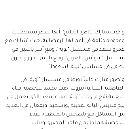
وأكدت مبارك، لـ"زهرة الخليج"، أنها تظهر بشخصيات
ووجوه مختلفة في أعمالها الرمضانية، حيث تشارك مع
عمرو سعد في مسلسل "توبة"، ومع آسر ياسين في
مسلسل "سوتس بالعربي"، ومع باسم ياخور وطارق
لطفي في مسلسل "ليلة السقوط".
وتصور مبارك حالياً دورها في مسلسل "توبة" في
العاصمة اللبنانية بيروت، حيث تجسد شخصية فتاة
شعبية تقع في حب "توبة" عمرو سعد، الذي يعمل في
بيع ملابس البالة بمدينة بورسعيد، ويقعان في العديد
من المشاكل مع بلطجيين بالمنطقة، يقدم
شخصيتيهما كل من ماجد المصري ودياب.