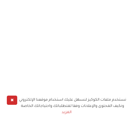
✖
نستخدم ملفات الكوكيز لنسهل عليك استخدام موقعنا الإلكتروني
ونكيف المحتوى والإعلانات وفقا لمتطلباتك واحتياجاتك الخاصة
المزيد