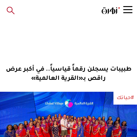
طبيبات يسجلن رقماً قياسياً.. في أكبر عرض
راقص بـ«القرية العالمية»
#حياتك