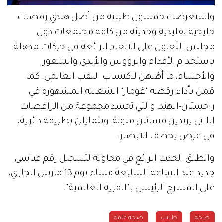
واستعرضت خمسون طبيبة من أصل هندي رقصات
خليجية تقليدية وحديثة من كافة مجتمعات دول
مجلس التعاون على الأنغام الرائعة في حركات مذهلة،
باستخدام الأقدام والرؤوس والأيدي والشعور
والأجسام، ما أهّلهن لاكتساب اللقب العالمي. كما
قمن بأداء رقصة "غومار" الشعبية المشهورة في
راجستان-الهند، والتي تجسد مجموعة من الراقصات
اللاتي يرتدين فساتين ملونة، ويتمايلن بطريقة دائرية،
في عرض يخطف الأبصار.
وانطلق الحدث الرائع في محاولة لتسجيل رقم قياسي
جديد عند الساعة السابعة مساء يوم 13 مارس الجاري،
على المسرح الرئيسي بـ"القرية العالمية".
صحة
طبيب
صحة عامة