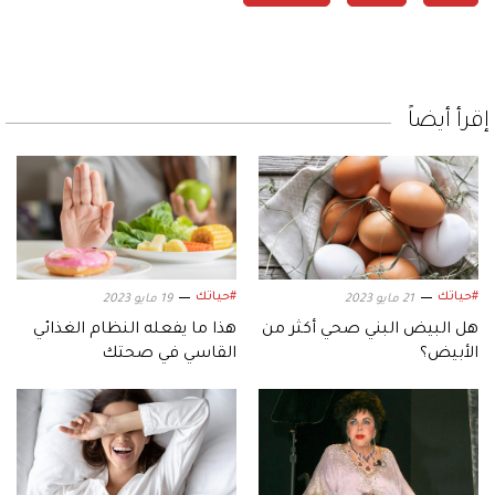
إقرأ أيضاً
#حياتك
#حياتك
21 مايو 2023
19 مايو 2023
هل البيض البني صحي أكثر من
هذا ما يفعله النظام الغذائي
الأبيض؟
القاسي في صحتك