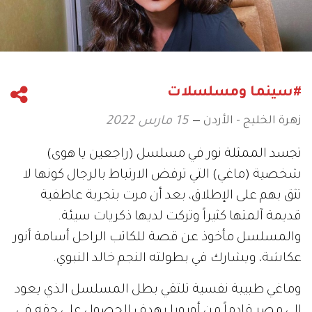
#سينما ومسلسلات
زهرة الخليج - الأردن
15 مارس 2022
تجسد الممثلة نور في مسلسل (راجعين يا هوى)
شخصية (ماغي) التي ترفض الارتباط بالرجال كونها لا
تثق بهم على الإطلاق، بعد أن مرت بتجربة عاطفية
قديمة آلمتها كثيراً وتركت لديها ذكريات سيئة.
والمسلسل مأخوذ عن قصة للكاتب الراحل أسامة أنور
عكاشة، ويشارك في بطولته النجم خالد النبوي.
وماغي طبيبة نفسية تلتقي بطل المسلسل الذي يعود
إلى مصر قادماً من أوروبا بهدف الحصول على حقه في