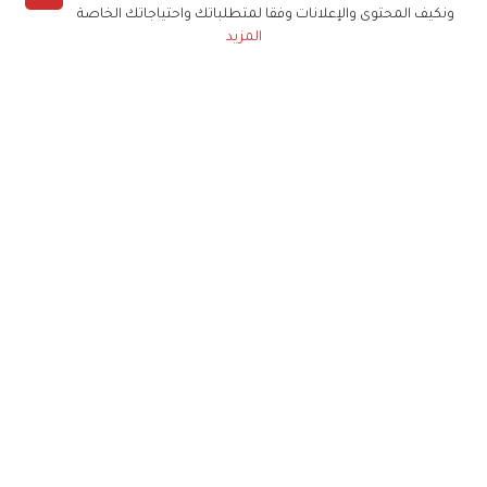
ونكيف المحتوى والإعلانات وفقا لمتطلباتك واحتياجاتك الخاصة
المزيد
حملوا تطبيق
زهرة الخليج
الاشتراك للحصول على ملخص أسبوعي على بريدك
الإلكتروني