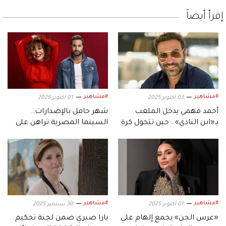
إقرأ أيضاً
#مشاهير
#مشاهير
03 أكتوبر 2025
01 أكتوبر 2025
أحمد فهمي يدخل الملعب
شهر حافل بالإصدارات..
بـ«ابن النادي».. حين تتحول كرة
السينما المصرية تراهن على
القدم إلى دراما
موسم أكتوبر
#مشاهير
#مشاهير
01 أكتوبر 2025
30 سبتمبر 2025
«عرس الجن» يجمع إلهام علي
يارا صبري ضمن لجنة تحكيم