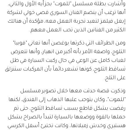
وأشارت بطلة مسلسل "للموت" بجزأيه الأول والثاني،
أنها ترغب أن ينضم الفنان السوري قصي خولي لشركة
إيغل فيلمز لتعيد تجربة العمل معه، مؤكدة أن هنالك
الكثير من الفنانين الذين تحب العمل معهم.
ومن الطرائف التي ذكرتها بوغصن أنها تعاني "فوبيا"
الثلوج، واصفة الأمر بأنه أكبر من انهيار، وأنها تتعرض
لغياب كامل عن الوعي في حال ركبت السيارة في ظل
تساقط الثلوج، كونها تشعر دائماً بأن المركبات ستنزلق
على الثلج.
وذكرت قصة حدثت معها خلال تصوير مسلسل
"للموت"، وكان يتوجب عليها الذهاب إلى الفندق، لكنها
رفضت بشكل قاطع بسبب تساقط الثلوج، حتى تم
حملها بالقوة ووضعها بالسيارة لتبدأ بالصراخ بشكل
هستيري وخدش زميلاتها، وكانت تختبئ أسفل الكرسي