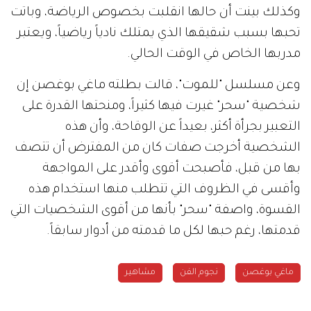
وكذلك بينت أن حالها انقلبت بخصوص الرياضة، وباتت
تحبها بسبب شقيقها الذي يمتلك نادياً رياضياً، ويعتبر
مدربها الخاص في الوقت الحالي.
وعن مسلسل "للموت"، قالت بطلته ماغي بوغصن إن
شخصية "سحر" غيرت فيها كثيراً، ومنحتها القدرة على
التعبير بجرأة أكثر، بعيداً عن الوقاحة، وأن هذه
الشخصية أخرجت صفات كان من المفترض أن تتصف
بها من قبل، فأصبحت أقوى وأقدر على المواجهة
وأقسى في الظروف التي تتطلب منها استخدام هذه
القسوة، واصفة "سحر" بأنها من أقوى الشخصيات التي
قدمتها، رغم حبها لكل ما قدمته من أدوار سابقاً.
ماغي بوغصن
نجوم الفن
مشاهير