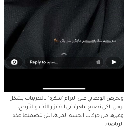
وتحرص الودعاني على التزام "سكرة" بالتدريبات بشكل
يومي، لكي تصبح ماهرة في القفز واللّف والتأرجح،
وغيرها من حركات الجسم المرنة، التي تتضمنها هذه
الرياضة.