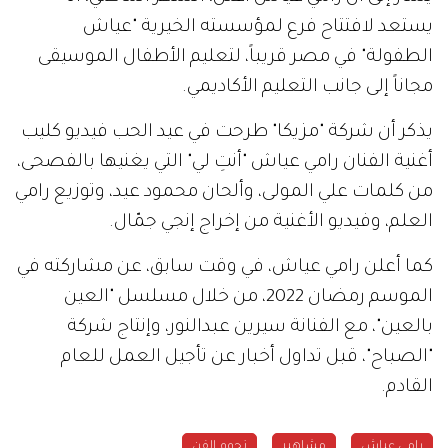
يستعد لافتتاح فرع لمؤسسته الخيرية "عياش
الطفولة" في مصر قريباً، لتعليم الأطفال الموسيقى
مجاناً إلى جانب التعليم الأكاديمي.
يذكر أن شركة "مزيكا" طرحت في عيد الحب فيديو كليب
أغنية الفنان رامي عياش "أنتِ لي" التي يغنيها بالفصحى،
من كلمات علي المولى، وألحان محمود عيد، وتوزيع رامي
العلم، وفيديو الأغنية من إخراج إنجي جمّال.
كما أعلن رامي عياش، في وقت سابق، عن مشاركته في
الموسم رمضان 2022، من خلال مسلسل "العين
بالعين"، مع الفنانة سيرين عبدالنور، وإنتاج شركة
"الصباح"، قبل تداول أخبار عن تأجيل العمل للعام
القادم.
رامي عياش
مشاهير
نجوم الفن