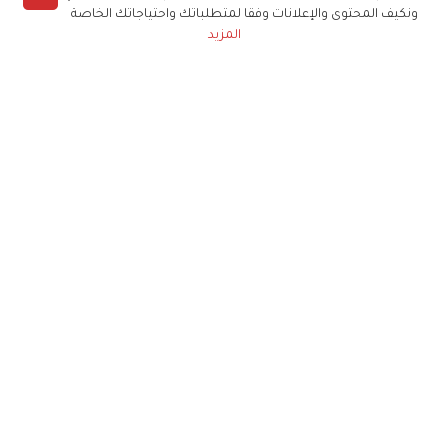
ونكيف المحتوى والإعلانات وفقا لمتطلباتك واحتياجاتك الخاصة
المزيد
حملوا تطبيق
زهرة الخليج
الاشتراك للحصول على ملخص أسبوعي على بريدك
الإلكتروني