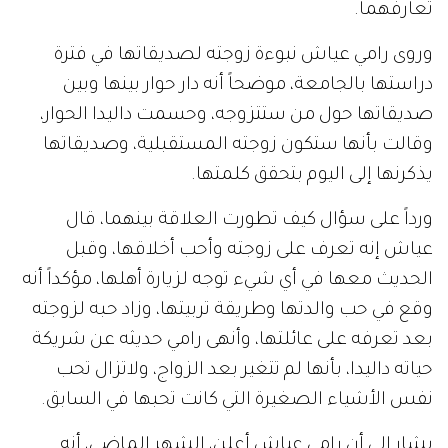
تعارفهما.
وروى رامي عياش نبوءة زوجته لصديقاتها في فترة
دراستها بالجامعة، موضحاً أنه دار حوار بينها وبين
صديقاتها حول من ستتزوجه، وحسمت داليدا الحوار،
وقالت بأنها ستكون زوجته المستقبلية، وصديقاتها
يذكرنها إلى اليوم بتحقق كلمتها.
ورداً على سؤال كيف تطورت العلاقة بينهما، قال
عياش إنه تعرف على زوجته وأحب أخلاقها، وقبل
الحديث معها في أي شيء توجه لزيارة أهلها، مؤكداً أنه
وقع في حب والدتها وطريقة تربيتها، وزاد حبه لزوجته
بعد تعرفه على عائلتها، وأنهى رامي حديثه عن شريكة
حياته داليدا، بأنها لم تتغير بعد الزواج، ولاتزال تحب
نفس الأشياء الصغيرة التي كانت تحبها في السابق.
يشار إلى أن رامي عياش أعلن، الشهر الماضي، أنه