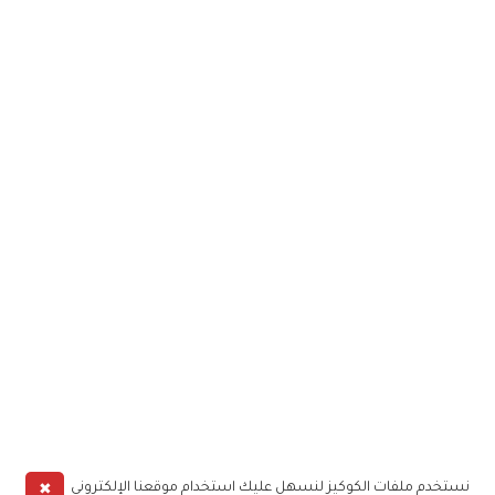
✖
نستخدم ملفات الكوكيز لنسهل عليك استخدام موقعنا الإلكتروني