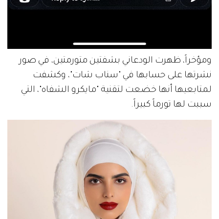
ومؤخراً، ظهرت الودعاني بشفتين متورمتين، في صور
نشرتها على حسابها في "سناب شات"، وكشفت
لمتابعيها أنها خضعت لتقنية "مايكرو الشفاه"، التي
سببت لها تورماً كبيراً.