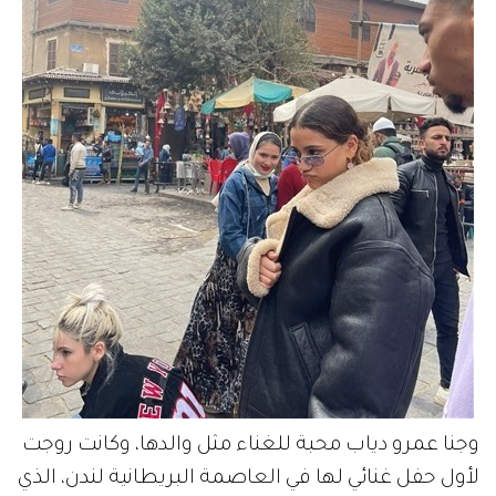
وجنا عمرو دياب محبة للغناء مثل والدها، وكانت روجت
لأول حفل غنائي لها في العاصمة البريطانية لندن، الذي