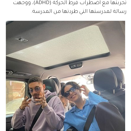
تجربتها مع اضطراب فرط الحركة (ADHD)، ووجهت
رسالة لمدرستها التي طردتها من المدرسة.