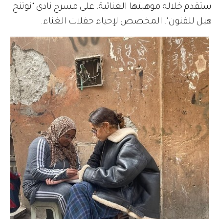
ستقدم خلاله موهبتها الغنائية، على مسرح نادي "نوتنج
هيل للفنون"، المخصص لإحياء حفلات الغناء.