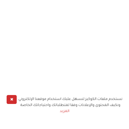
✖
نستخدم ملفات الكوكيز لنسهل عليك استخدام موقعنا الإلكتروني
ونكيف المحتوى والإعلانات وفقا لمتطلباتك واحتياجاتك الخاصة
المزيد