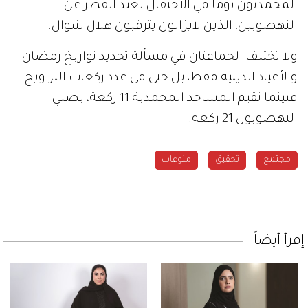
المحمديون يوماً في الاحتفال بعيد الفطر عن
النهضويين، الذين لايزالون يترقبون هلال شوال.
ولا تختلف الجماعتان في مسألة تحديد تواريخ رمضان
والأعياد الدينية فقط، بل حتى في عدد ركعات التراويح،
فبينما تقيم المساجد المحمدية 11 ركعة، يصلي
النهضويون 21 ركعة.
مجتمع
تحقيق
منوعات
إقرأ أيضاً