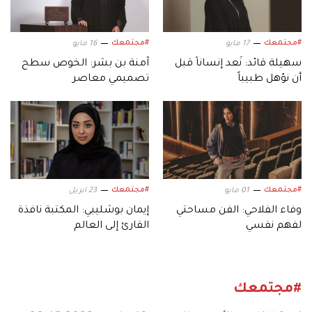
#مجتمعك
#مجتمعك
17 مايو
16 مايو
سهيلة قائد: نُعد إنساناً قبل
آمنة بن بشر: الخوص سطح
أن نؤهل طبيباً
تصميمي معاصر
#مجتمعك
#مجتمعك
01 مايو
23 ابريل
وفاء الفلاحي: الفن مساحتي
إيمان بوشليبي: المكتبة نافذة
لفهم نفسي
القارئ إلى العالم
#مجتمعك