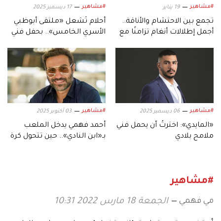
#مشاهير
#مشاهير
19 يناير
17 ديسمبر 2025
تجمع بين الاحتشام والأناقة..
أحلام تُشعل «ملتقى أبوظبي
أجمل إطلالات أنغام تزامنًا مع
الأسري الخامس».. بحفل فني
عيد ميلادها الـ53
استثنائي
#مشاهير
#مشاهير
06 ديسمبر 2025
03 أكتوبر 2025
«المايدي»: اخترتُ أن يحمل فني
أحمد فهمي يدخل الملعب
ملامح بلادي
بـ«ابن النادي».. حين تتحول كرة
القدم إلى دراما
#مشاهير
مي فهمي
الجمعة 18 مارس 2022 10:31