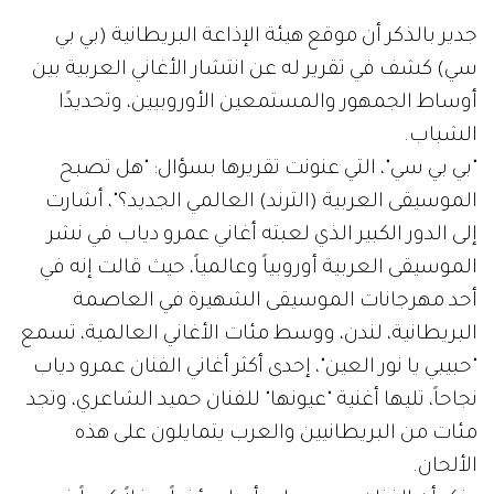
جدير بالذكر أن موقع هيئة الإذاعة البريطانية (بي بي
سي) كشف في تقرير له عن انتشار الأغاني العربية بين
أوساط الجمهور والمستمعين الأوروبيين، وتحديدًا
الشباب.
"بي بي سي"، التي عنونت تقريرها بسؤال: "هل تصبح
الموسيقى العربية (الترند) العالمي الجديد؟"، أشارت
إلى الدور الكبير الذي لعبته أغاني عمرو دياب في نشر
الموسيقى العربية أوروبياً وعالمياً، حيث قالت إنه في
أحد مهرجانات الموسيقى الشهيرة في العاصمة
البريطانية، لندن، ووسط مئات الأغاني العالمية، تسمع
"حبيبي يا نور العين"، إحدى أكثر أغاني الفنان عمرو دياب
نجاحاً، تليها أغنية "عيونها" للفنان حميد الشاعري، وتجد
مئات من البريطانيين والعرب يتمايلون على هذه
الألحان.