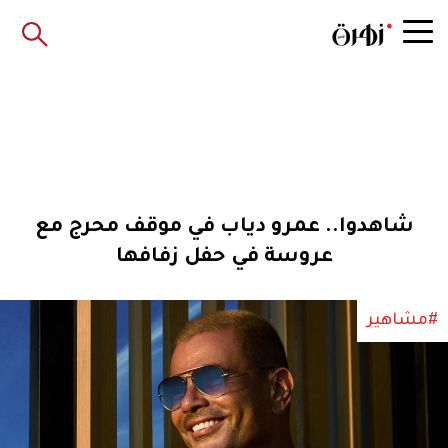
شاهدوا.. عمرو دياب في موقف محرج مع
عروسة في حفل زفافها
#مشاهير