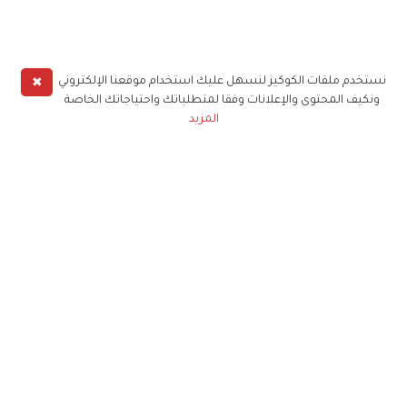
✖
نستخدم ملفات الكوكيز لنسهل عليك استخدام موقعنا الإلكتروني
ونكيف المحتوى والإعلانات وفقا لمتطلباتك واحتياجاتك الخاصة
المزيد
حملوا تطبيق
زهرة الخليج
الاشتراك للحصول على ملخص أسبوعي على بريدك