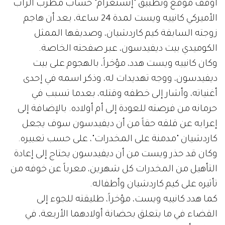
أوقف موقع وتطبيق "إنستغرام" حساب مطرب الراب
الأميركي كانييه ويست لمدة 24 ساعة، بعد أن هاجم
زوجته السابقة كيم كاردشيان، وصديقها الممثل
الكوميدي بيت ديفيدسون، عبر صفحته الخاصة.
وكان كانييه ويست هدد، مؤخراً، بالهجوم على بيت
ديفيدسون، ووجه تهديدات له، وذكر اسمه في إحدى
أغنياته، وأشار إلى خطفه وقتله، بعدما تسبب في
حرمانه من فرصته للعودة إلى أم أولاده. بالإضافة إلى
إعرابه عن قلقه حقاً من أن ديفيدسون سوف يجعل
كاردشيان "مدمنة على المخدرات"، على حسب تعبيره.
وكان قد حذر ويست من أن ديفيدسون يحتاج إلى إعادة
التأهيل من المخدرات كل شهرين، معرباً عن خوفه من
تأثيره على كيم كاردشيان وأطفاله.
كما هدد كانييه ويست، مؤخراً، طليقته للجوء إلى
القضاء في ما يتعلق بحضانة أولادهما الأربعة، في