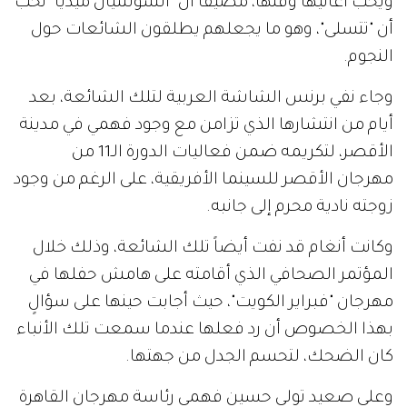
ويحب أغانيها وفنها، مضيفاً أن "السوشيال ميديا" تحب
أن "تتسلى"، وهو ما يجعلهم يطلقون الشائعات حول
النجوم.
وجاء نفي برنس الشاشة العربية لتلك الشائعة، بعد
أيام من انتشارها الذي تزامن مع وجود فهمي في مدينة
الأقصر، لتكريمه ضمن فعاليات الدورة الـ11 من
مهرجان الأقصر للسينما الأفريقية، على الرغم من وجود
زوجته نادية محرم إلى جانبه.
وكانت أنغام قد نفت أيضاً تلك الشائعة، وذلك خلال
المؤتمر الصحافي الذي أقامته على هامش حفلها في
مهرجان "فبراير الكويت"، حيث أجابت حينها على سؤالٍ
بهذا الخصوص أن رد فعلها عندما سمعت تلك الأنباء
كان الضحك، لتحسم الجدل من جهتها.
وعلى صعيد تولي حسين فهمي رئاسة مهرجان القاهرة