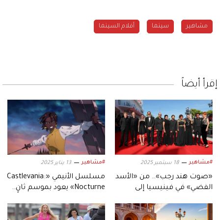
مشاهير
سينما
أفلام السينما
إقرأ أيضاً
#مشاهير
#مشاهير
18 سبتمبر 2025
13 يناير 2025
«صوت هند رجب».. من «الأسد
مسلسل الأنيمي «Castlevania:
الفضي» في فينيسيا إلى
Nocturne» يعود بموسم ثانٍ..
شاشات القاهرة والدوحة
في هذا التاريخ