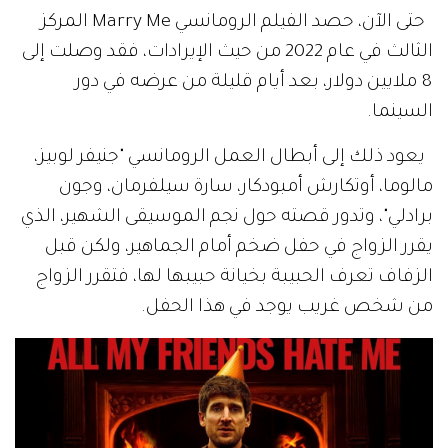
حتى الآن، حصد الفيلم الرومانسي Marry Me المركز
الثالث في عام 2022 من حيث الإيرادات، فقد وصلت إلى
8 ملايين دولار، بعد أيام قليلة من عرضه في دور
السينما.
يعود ذلك إلى أبطال العمل الرومانسي "جنيفر لوبيز،
مالوما، أوتكارش أمبودكار، سارة سيلفرمان، وجون
برادلي"، وتدور قصته حول نجم الموسيقى الشهير، الذي
يقرر الزواج في حفل ضخم أمام الجماهير، ولكن قبل
الزفاف تعرف الحبيبة بخيانة حبيبها لها، فتقرر الزواج
من شخص غريب يوجد في هذا الحفل.