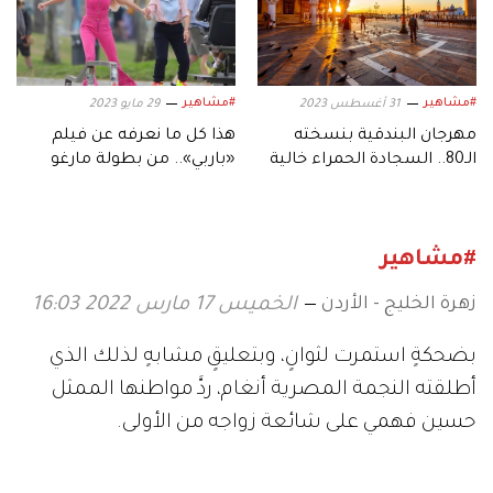
#مشاهير
#مشاهير
31 أغسطس 2023
29 مايو 2023
مهرجان البندقية بنسخته
هذا كل ما نعرفه عن فيلم
الـ80.. السجادة الحمراء خالية
«باربي».. من بطولة مارغو
من الإبهار
روبي
#مشاهير
زهرة الخليج - الأردن
الخميس 17 مارس 2022 16:03
بضحكةٍ استمرت لثوانٍ، وبتعليقٍ مشابهٍ لذلك الذي
أطلقته النجمة المصرية أنغام، ردَّ مواطنها الممثل
حسين فهمي على شائعة زواجه من الأولى.