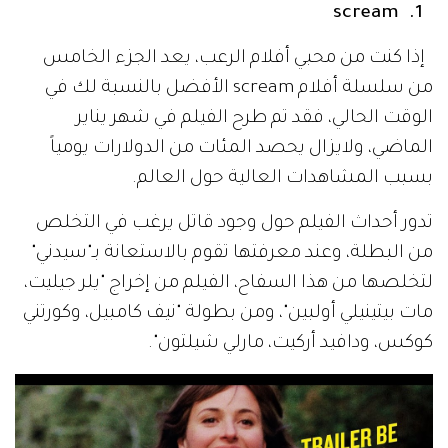
1. scream
إذا كنت من محبي أفلام الرعب، يعد الجزء الخامس
من سلسلة أفلام scream الأفضل بالنسبة لك في
الوقت الحالي، فقد تم طرح الفيلم في شهر يناير
الماضي، ولايزال يحصد المئات من الدولارات يومياً
بسبب المشاهدات العالية حول العالم.
تدور أحداث الفيلم حول وجود قاتل يرغب في التخلص
من البطلة، وعند معرفتها تقوم بالاستعانة بـ"سيدني"
لتخلصها من هذا السفاح، الفيلم من إخراج "يلر جيليت،
مات بيتينيلي أولبين"، ومن بطولة "نيف كامبيل، وكورتني
كوكس، ودافيد أركيت، مارلي شيلتون".