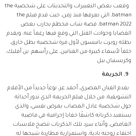
وقعت بعض التغييرات والتحديثات على شخصية the
batman، التي نعرفها منذ زمن، حيث قدم فيلم the
batman 2022، قصة شاب محطم يحارب بعض
القضايا وحوادث القتل التي وقع فيها رغماً عنه، ويقدم
بطله روبرت باتينسون لأول مرة شخصية بطل خارق،
خلفاً لأسماء كبيرة من الفنانين، على رأسهم: بن أفليك،
وكريستيان بيل.
9. الجريمة
يقدم الفنان المصري، أحمد عز، نوعاً جديداً من الأفلام
التشويقية، من خلال فيلم الجريمة الذي تدور أحداثه
حول شخصية عادل المصاب بمرض نفسي، والذي
يستعيد ذكرياته كاشفًا خفايا إجرامية في ماضيه
الغامض، وأثناء سرد تلك الذكريات تتضح ملابسات
اختفاء زوجته نادية، واستمرارية مطاردة شبحها له.