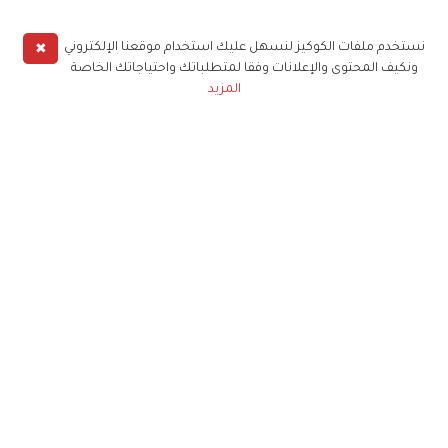
✖
نستخدم ملفات الكوكيز لنسهل عليك استخدام موقعنا الإلكتروني
ونكيف المحتوى والإعلانات وفقا لمتطلباتك واحتياجاتك الخاصة
المزيد
حملوا تطبيق
زهرة الخليج
الاشتراك للحصول على ملخص أسبوعي على بريدك
الإلكتروني