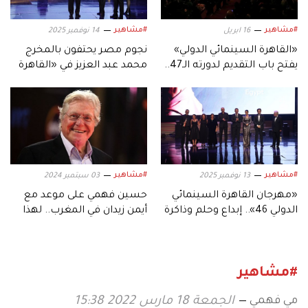
#مشاهير
#مشاهير
16 ابريل
14 نوفمبر 2025
«القاهرة السينمائي الدولي»
نجوم مصر يحتفون بالمخرج
يفتح باب التقديم لدورته الـ47..
محمد عبد العزيز في «القاهرة
ويحدد موعدها
السينمائي»
#مشاهير
#مشاهير
13 نوفمبر 2025
03 سبتمبر 2024
«مهرجان القاهرة السينمائي
حسين فهمي على موعد مع
الدولي 46».. إبداع وحلم وذاكرة
أيمن زيدان في المغرب.. لهذا
وطن
السبب
#مشاهير
مي فهمي
الجمعة 18 مارس 2022 15:38