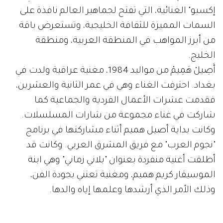
إكسبو" الغنائية، التي تفتح لجماهير العالم نافذة على
السمات المميزة للثقافة الخليجية، وتستعرض باقة
من أبرز المواهب في المنطقة العربية، ومنطقة
الخليج.
أَصِيلْ هَمِيمْ من مواليد 1984، مغنية عراقية ولدت في
بغداد. احترفت الغناء وهي في عمر الثانية والعشرين،
فقدمت عشرات الأعمال الفردية والجماعية كما
شاركت في غناء مجموعة من شارات المسلسلات.
وكانت بداية أصيل هميم أثناء مشاركتها في برنامج
"نجوم العرب" مع فريق المشرق العربي. وكانت قد
أطلقت أغنية منفردة بعنوان "بلاني زماني" وهي ابنة
الموسيقار كريم هميم، ومغنية تعتني بجودة الفن،
وذلك الأمر الذي أرشدها وعلمها إياه والدها.