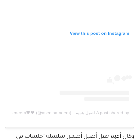
View this post on Instagram
A post shared by اصيل هميم - 🇮🇶Aseel Hameem🖤🖤 (@aseelhameem)
وكان أقيم حفل أصيل أضمن سلسلة "جلسات في