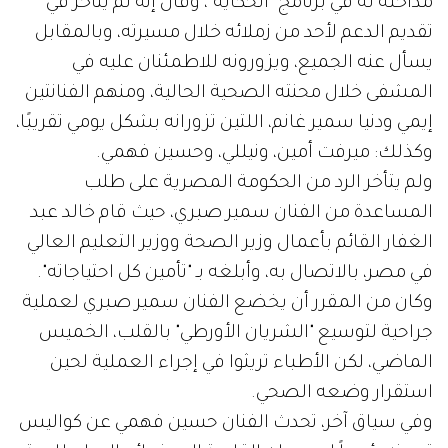
مداخلة له في برنامج "الحكاية"، وقال إنه لم يتأخر في
تقديم الدعم لأحد من زملائه خلال مسيرته، وبالمقابل
يسأل عنه الجميع، ويزورونه للاطمئنان عليه في
المشفى خلال محنته الصحية الحالية، ومنهم الفنانتين
إيمي ودنيا سمير غانم، اللتين تزورانه بشكل يومي تقريبًا،
وكذلك: ميرفت أمين، ونيللي، وحسين فهمي.
ولم يتأخر الرد من الحكومة المصرية على طلب
المساعدة من الفنان سمير صبري، حيث قام خالد عبد
الغفار القائم بأعمال وزير الصحة ووزير التعليم العالي
في مصر، بالاتصال به، وأبلغه بـ "تأمين كل احتياجاته".
وكان من المقرر أن يخضع الفنان سمير صبري لعملية
جراحية لتوسيع "الشريان الأورطي" بالقلب، الخميس
الماضي، لكن الأطباء تريثوا في إجراء العملية لحين
استقرار وضعه الصحي.
وفي سياق آخر، تحدث الفنان حسين فهمي عن كواليس