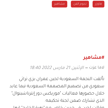
هاوزر
نجوم الفن
مشاهير
#مشاهير
لاما عزت
الإثنين 21 مارس 2022 18:40
تألقت النجمة السعودية لجين عمران بزي تراثي
سعودي من تصميم المصممة السعودية تيما عابد
خلال حضورها فعاليات "موريكس دور إنترناشينوال"
الذي تشارك ضمن لجنة تحكيمه.