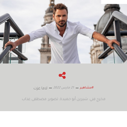
21 مارس 2022
#مشاهير
لاما عزت
مخرج فني: شيرين أبو حميدة
تصوير: مصطفى عذاب