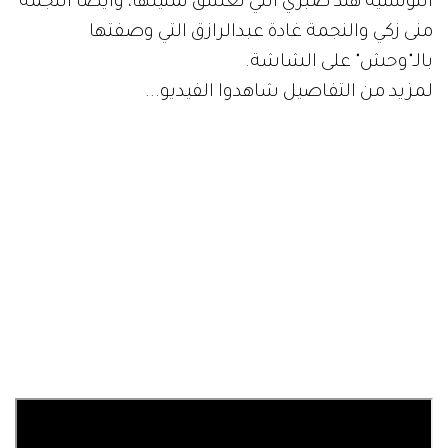
التونسية هند صبري التي تعشق تمثيلها، وأيضاً النجمة
منى زكي والنجمة غادة عبدالرازق التي وصفتها
بالـ"وحش" على الشاشة.
لمزيد من التفاصيل شاهدوا الفيديو...