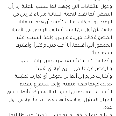
وحول الانتقادات التي وجهت لها بسبب الأغنية، إذ رأى
البعض أنها تقلد النجمة اللبنانية ميريام فارس في
الرقص والحركات، قالت: "أعتقد أن هذه الانتقادات
جاءت لأن أول من اعتمد أسلوب الرقص في الأغنيات
المصورة كانت ميريام فارس، ولهذا السبب اعتبر
الجمهور أنني أقلدها، أنا أحب ميريام كثيراً، وأعتبرها
ناجحة جداً".
وأضافت: "قدمت أغنية مغربية من تراث بلادي،
والرقص فن عالمي لا أرى فيه أي تقليد".
وأشارت مريم إلى أنها لن تخوض أي تجارب تمثيلية
جديدة كونها مهنة متعبة، وإنما ستتفرغ لتقديم
الأغنيات المنفردة في الفترة الحالية، مؤكدةً أنها لا تنوي
اعتزال التمثيل، وخاصة أنها حققت نجاحاً فيه في دول
عدة.
في الفيديو المرفق.. مريم حسين تتحدث عن إطلالتها