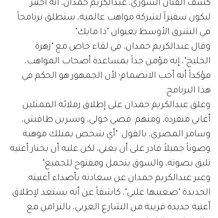
كشف الفنان السوري، عبدالكريم حمدان، أنه اختير
ليكون سفيراً لشركة مواهب عالمية، ستطلق برنامجاً
في الشرق الأوسط بعنوان "ذا مايك".
وقال عبدالكريم حمدان، في لقاء خاص مع "زهرة
الخليج"، إنه مؤمن جداً بمساعدة أصحاب المواهب،
مؤكداً أنه أحب الانضمام؛ لأن الجمهور هو الحكم في
هذا البرنامج.
وعلق عبدالكريم حمدان على إطلاق زملائه الممثلين
أغاني منفردة، ومنهم: قصي خولي، ونسرين طافش،
وسامر المصري، بالقول: "أي شخص يمتلك موهبة
وصوتاً جميلاً قادر على أن يغني، لكن عليه أن يختار أغنية
تليق بصوته، والسوق يتحمل ومفتوح للجميع".
وعبر عبدالكريم حمدان عن سعادته بأصداء أغنيته
الجديدة "صعبيها عليي"، كاشفاً عن أنه يستعد لإطلاق
أغنية جديدة قريبة من الشارع العربي، بالتزامن مع