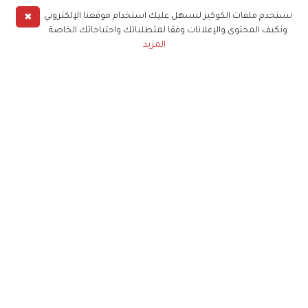
✖
نستخدم ملفات الكوكيز لنسهل عليك استخدام موقعنا الإلكتروني
ونكيف المحتوى والإعلانات وفقا لمتطلباتك واحتياجاتك الخاصة
المزيد
حملوا تطبيق
زهرة الخليج
الاشتراك للحصول على ملخص أسبوعي على بريدك
الإلكتروني