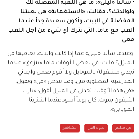
• سألنا «ليلى»: ما هي اللعبة المفضلة لك
ولوالدتك؟، فقالت: «الاستغماية» هي لعبتنا
المفضلة في البيت، وأكون سعيدة جداً عندما
ألعب مع ماما، التي تترك أي شيء من أجل اللعب
معي.
وعندما سألنا «ليلى» عما إذا كانت والدتها تعاقبها في
المنزل؟ قالت: في بعض الأوقات ماما «بتزعق» عندما
تجدني مشغولة بالموبايل ولا أقوم بعمل واجباتي
المدرسية المطلوبة مني، وهنا تتدخل «مي» وتقول:
«في هذه الأوقات تجدني في المنزل أقول: «يارب
التليفون يموت، كان يوماً أسود عندما اشترينا
الموبايل».
مي سليم
نجوم الفن
مشاهير