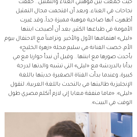
حيث جمعت بين موهبتي الغناء والتمثيل.. حققت
نجاحات في الغناء، وبعد أن اقتحمت مجال التمثيل
أظهرت أنها صاحبة موهبة مميزة جداً، وقد غيرت
الأمومة في طباعها الكثير، بعد أن أصبحت ابنتها
«ليلى» اهتمامها الأول والأخير. وتزامناً مع الاحتفال بيوم
الأم، خصت الفنانة مي سليم مجلة «زهرة الخليج»
بأحدث صورها مع ابنتها.. وقبل أن نبدأ حوارنا مع مي
بدأنا بالدردشة مع «ليلى» التي تشبه والدتها لدرجة
كبيرة، وعندما بدأت الفتاة الصغيرة حديثها باللغة
الإنجليزية طالبتها مي بالتحدث باللغة العربية، لتقول
«ليلى»: «ماما متفقة معايا إني لازم أتكلم مصري طول
الوقت في البيت».