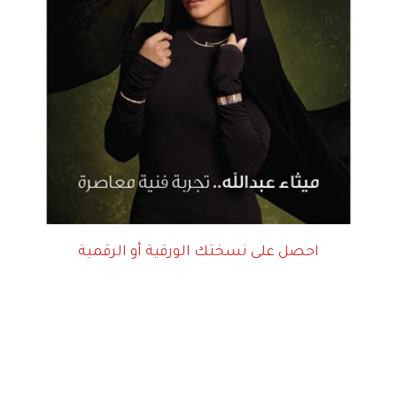
احصل على نسختك الورقية أو الرقمية