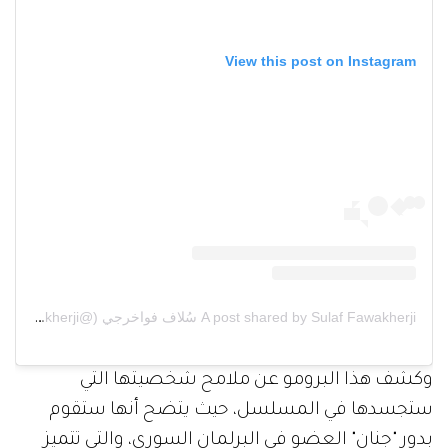
View this post on Instagram
A post shared by Sulaf Fawakherji سُلاف فواخرجي (@sulaffawakherji)
وكشف هذا البرومو عن ملامح شخصيتها التي
ستجسدها في المسلسل، حيث يتضح أنها ستقوم
بدور "جنان" العضو في البرلمان السوري، والتي تتميز