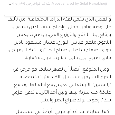
A post shared by Sulaf Fawakherji سُلاف فواخرجي (@sulaffawakherji)
والعمل الذي ينتمي لفئة الدراما الاجتماعية، من تأليف
علي وجيه ويامن حجلي، وإخراج سيف الدين سبيعي،
وإنتاج إيبلا للانتاج والتوزيع الفني، ويضم نخبة من
النجوم، منهم: عباس النوري، غسان مسعود، نادين
خوري، صفاء سلطان، صباح الجزائري، شكران مرتجى،
فادي صبيح، يزن خليل، حلا رجب، وريام كفارنة.
ومن المتوقع، أيضاً، أن تظهر سلاف فواخرجي في
الجزء الثاني من مسلسل "الكندوش" بشخصية
"ياسمين"، الأرملة التي تعيش مع أطفالها، وتجمع
علاقة حب سرية بينها وبين أحد الأثرياء يُدعى "عزمي
بيك"، وهو ما يولد صراع الخير والشر.
كما تشارك سلاف فواخرجي، أيضاً، في مسلسل