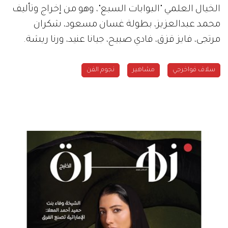
الخيال العلمي "البوابات السبع"، وهو من إخراج وتأليف
محمد عبدالعزيز، بطولة غسان مسعود، شكران
مرتجى، فايز قزق، فادي صبيح، جيانا عنيد، ورنا ريشة.
سلاف فواخرجي
مشاهير
نجوم الفن