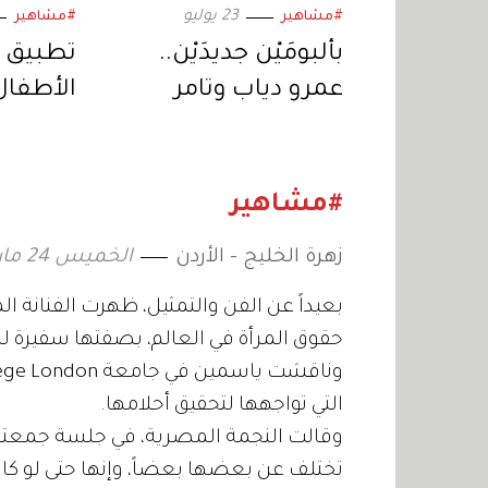
23 يوليو
#مشاهير
#مشاهير
بألبومَيْن جديدَيْن..
تطبيق 
عمرو دياب وتامر
الأطفال
حسني يتنافسان في
جمّال جا
موسم الصيف
ريادة ال
#مشاهير
زهرة الخليج - الأردن
الخميس 24 مارس 2022 12:18
بعيداً عن الفن والتمثيل، ظهرت الفنانة
حقوق المرأة في العالم، بصفتها سفيرة 
التي تواجهها لتحقيق أحلامها.
وقالت النجمة المصرية، في جلسة جمعتها 
تختلف عن بعضها بعضاً، وإنها حتى لو كا