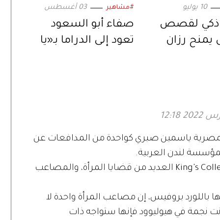
10 يوليو
03 أغسطس
#مشاهير
ذكي لقصص
صفاء أبو السعود
 يمنح رزان
تعود إلى الدراما بـ«يا
ئزة دولية في
خبر أبيض».. ورسالة
أعمال
اجتماعية عبر
«المنصات الرقمية»
 المصرية ياسمين صبري كواحدة من المدافعات عن
لمؤسسة لندن العربية.
وناقشت ياسمين في جامعة King's College London العديد من قضايا المرأة، والمصاعب
باللورد بروفيس، إن مصاعب المرأة واحدة لا
نت نجمة في هيوليوود فإنها ستواجه ذات