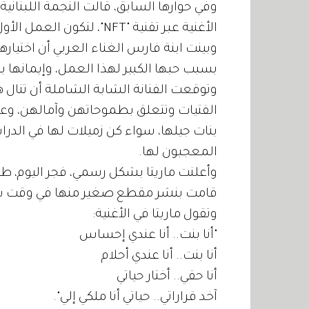
وفي حوارها السابق، قالت النجمة اللبنانية ا
الأغنية عبر تقنية "NFT"، لتكون العمل الأول لها الذي يتم طرحه من خلال "NFT".
وبينت ابنة فارس الغناء العربي أن اختيارها 
بسبب حبها الكبير لهذا العمل، وإيمانها به
وتوقعت الفنانة الشابة الشاملة أن تنال هذ
الفتيات وتتعلق بطموحاتهن وآمالهن، و
بنات جيلها، سواء كن زميلات لها في الدرا
المعجبون لها.
وأعلنت ماريتا بشكل رسمي، فجر اليوم، طرح 
قامت بنشر مقطع صغير منها في وقت س
وتقول ماريتا في الأغنية:
"أنا بنت.. أنا عندي إحساس
أنا بنت.. أنا عندي أحلام
أنا حقي.. أختار حياتي
آخد قراراتي.. حياتي أنا ملكي إلي".