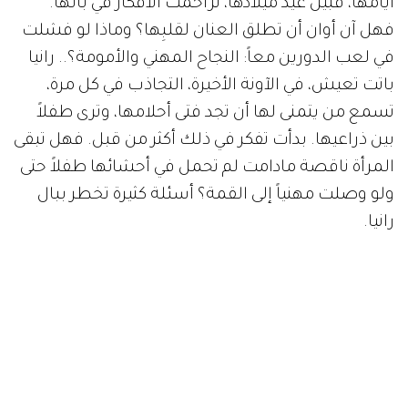
أيامها، قبيل عيد ميلادها، تزاحمت الأفكار في بالها.
فهل آن أوان أن تطلق العنان لقلبِها؟ وماذا لو فشلت
في لعب الدورين معاً: النجاح المهني والأمومة؟.. رانيا
باتت تعيش، في الآونة الأخيرة، التجاذب في كل مرة،
تسمع من يتمنى لها أن تجد فتى أحلامها، وترى طفلاً
بين ذراعيها. بدأت تفكر في ذلك أكثر من قبل. فهل تبقى
المرأة ناقصة مادامت لم تحمل في أحشائها طفلاً حتى
ولو وصلت مهنياً إلى القمة؟ أسئلة كثيرة تخطر ببال
رانيا.