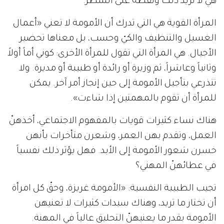
هي لا تريد ذلك ونقطة على السطر.
المرأة القوية هي التي تدرك أن الأمومة لا تعني «أعمال
الغسيل والتنظيف والكيّ وحسب، بل معناها تحضير
الأجيال. هي المرأة التي تقول للمرأة الأخرى: كوني أماً أولاً
وثانياً وعاشراً، ثم وزيرة أو رائدة أو طبيبة أو مديرة. ولا
تتذرعي بتأجيل الأمومة إلى حين إنجاز أمر آخر. يمكن
للمرأة أن تقوم بالمهمتين إذا شاءت».
هناك نساء كثيرات قويات بالمفهوم الاجتماعي، أخذهنّ
العمل، وتقدم بهن العمر، وشعرن متأخرات بأنهن
خسرن شعور الأمومة إلى الأبد. فهل يؤثر ذلك نفسياً
في عطائهنّ المهني؟
تجيب الطبيبة النفسية: «الأمومة غريزة، وحقّ كل امرأة
أن تختار ما تريد، وهناك سيدات كثيرات لا تعنيهن
الأمومة بقدر ما يعنيهنّ التحليق عالياً في المهنة.