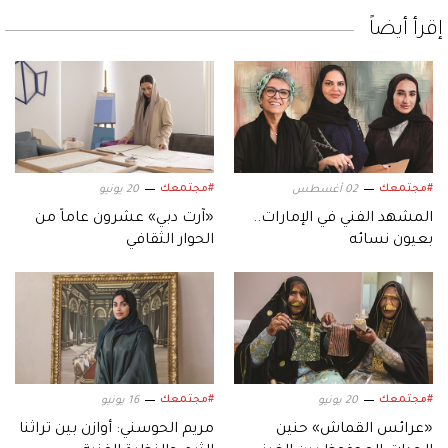
إقرأ أيضاً
#مجتمعك
#مجتمعك
02 أغسطس
20 يونيو
المشهد الفني في الإمارات..
«آرت دبي» عشرون عاماً من
بعيون نسائه
الحوار الثقافي
#مجتمعك
#مجتمعك
20 يونيو
16 يونيو
«عرائس القماش» حنين
مريم الحوسني: أوازن بين تراثنا