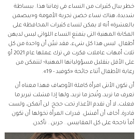
خطر ببال كثيرات من النساء في زماننا هذا. ببساطة
شديدة، هناك نساء خضن تجربة الأمومة و«يبصمن
بالعشرة» أنه لا يمكن لنساء كثيرات المحافظة على
المكانة المهنية التي يتمتع النساء اللواتي ليس لديهن
أطفال. ليس هذا كل شيء، فقد تبيّن أن واحدة من كل
ثلاث أمهات عاملات فكرت في ترك عملها عام 2021 أو
على الأقل بتقليل مسؤولياتها المهنية؛ لتتمكن من
رعاية الأطفال أثناء جائحة «كوفيد - 19».
أن تكون الأنثى امرأة كاملة الأوصاف فهذا معناه أن
تعرف ما تريد، وتُنجز ما تريد، ولها إذا فشلت تبرير ما
فعلت، لا أن تقدم الأعذار تحت حجج: لن أتمكن، ولست
قادرة، أخاف أن أفشل. قدرات المرأة تخولها أن تكون
أماً ناجحة على كل المقاييس.. جربن.. تأكدن.