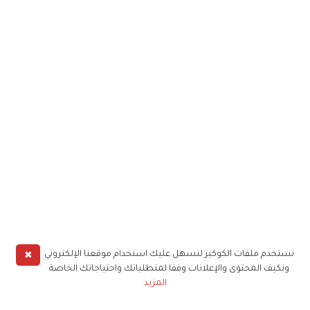
✖
نستخدم ملفات الكوكيز لنسهل عليك استخدام موقعنا الإلكتروني
ونكيف المحتوى والإعلانات وفقا لمتطلباتك واحتياجاتك الخاصة
المزيد