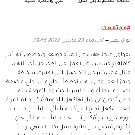
الجدات المحفوظ بين الغرز
الثري والنظرة الفنية
المعاصرة
#مجتمعك
نوال نصر
الأربعاء 23 مارس 2022 19:46
يقولون عنها: «هذه هي المرأة قوية». ويجهلون أنها أنثى
كاملة الإحساس. هي تعمل من الفجر حتى آخر النهار،
متنازلة عن كثير من التفاصيل التي تعتبرها سخيفة.
ويمرّ العمر وهي تلهث تحقيقاً لنجاح وراء نجاح، واضعة
نصب عينيها أولويات ليس الحبّ ولا الأمومة بينها.
فهل تُخطئ في خياراتها؟ هل الأمومة تُدمّر أحلام المرأة
العملية؟ هل نجاح المرأة مهنياً يأتي غالباً على حساب
دورها كزوجة وأمّ؟.. رانيا بلغت حالياً عامها الأربعين.
الأعوام تمضي سريعة والعمل يكاد لا ينتهي. ومنذ