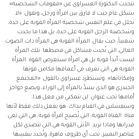
تتحدث الدكتورة العسراوي عن «مقومات الشخصية»
بشكل عام حيث لا فارق بين امرأة ورجل، وتقول: «لا
نحلل في علم النفس شخصية المرأة القوية على حدة،
وشخصية الرجل القوية على حدة، بل هذا ما يحدث
شعبياً، حيث يقال: المرأة القوية هي المرأة ذات الصوت
العالي، التي تُحدث مشاكل في محيطها. تلك المرأة
ليست أبداً قوية بل هي امرأة تستعرض القوة. المرأة
القوية هي التي تعرف في أعماقها مكامن قوتها
وإمكاناتها». وتستطرد عسراوي بالقول: «المجتمع
الجندري هو الذي يشدّ بالمرأة إلى الوراء، ويضع حواجز
أمامها تحت عنوان: لن تتمكني من فعل هذا،
وستفشلين في القيام بذاك. هو يفعل ذلك فقط لأنها
فتاة. الفتاة القوية، التي تُصبح امرأة قوية، هي التي تعي
قدراتها وماذا تريد. الأنثى القوية هي التي تتصدى لكل
عناصر التمييز، تحت أي ظروف قاهرة، وتُحدد بنفسِها