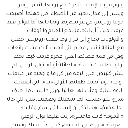
ويوم قررت الإنجاب غادرت مع زوجها النجم بروس
ويلس إلى مكان بعيد عن الأضواء. من جهتها، أصبحت
جوليا روبرتس في عزّ شهرتها ونجاحاتها أماً لتوأم. فقد
عرفت مبكراً أن التعامل مع الأحلام والأوقات
والأولويات يحتاج إلى قرار. وما فعلته روبرتس حصل
مع الفنانة نانسي عجرم التي أنجبت ثلاث فتيات رائعات
وهي في قمة عطائها الفني. عجرم عرفت كيف تحدد
أولوياتها تحت قاعدة: «العائلة أولاً». نوال الزغبي، لم
ينسَ كثيرون، على الرغم من كل ما واجهته من خلافات
زوجية، يوم أنجبت طفلتها الأولى «تيا»، التي أصبحت
اليوم شابة، وغنّت لها: «يا تيا نورتي هالبيت، ما يعرف
مدري شو حسيت، لما شميتك وضميت، متل اللي حاله
لحاله ضمّ». هنا، نذكر أن إليسا التي سبق وقالت:
«الأمومة كانت هاجسي»، ردت عليها نوال الزغبي
بتغريدة: «دورك في المجتمع كبير جداً.. نحبك ونفتخر