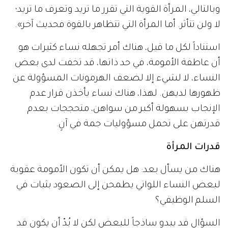
وبالتالي، المرأة القوية التي تقرر ما تريد وتعرف ما تريد؛
لا ولن تتأثر. أما المرأة التي تتظاهر بالقوة فحديث آخر».
استناداً لكل ما قيل، هناك أمر تجهله نساء كثيرات هو
أن عاطفة الأمومة، في حد ذاتها، قد تخفت لدى بعض
النساء، لا لشيء إلا لضعف الهرمونات المسؤولة عن
ظهورها لديهن. لهذا، هناك نساء يأخذن قرار عدم
الإنجاب بسهولة أكبر من سواهن، متحججات بعدم
قدرتهن على تحمل مسؤوليات جمة في آنٍ.
قدرات المرأة
هناك من يسأل بعد: هل يمكن أن تكون الأمومة عقوبة
لبعض النساء اللواتي يطمحن إلى الصعود بثبات في
السلم الوظيفي؟
السؤال قد يبدو ساذجاً للبعض لكن لا بُدّ أن يكون قد