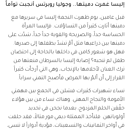
إليسا غمرت دميتها.. وجوليا روبرتس أنجبت توأماً
قبل عامين، يوم ظهرت النجمة إليسا في سريرها مع
دميتها أثارت كثيراً من التساؤلات. فإليسا المرأة
الحساسة جداً، والصريحة والقوية جداً جداً، شدّت على
دميتها بين ذراعيها مثل أمّ تشدّ بطفلها إلى صدرها.
فهل هو شعور كامن في داخلها بالحاجة إلى احتضان
طفل لم تنجبه؟ إصابة إليسا بالسرطان منعتها من
ترك العنان لأحلامها بالإنجاب، وهي التي أرجأت كثيراً
القرار إلى أن ألمّ بها المرض فأصبح التمني سراباً.
نساء شهيرات كثيرات فشلن في الجمع بين مهمتي
الأمومة والنجاح المهني. وهناك نساء من بين هؤلاء
حقّقن الحلم المزدوج، بعدما نجحن في تحديد
أولوياتهن. فلنأخذ الممثلة ديمي مور مثالاً، فقد حلقت
في أواخر الثمانينات والتسعينات، مؤدية أدواراً لا تنسى،