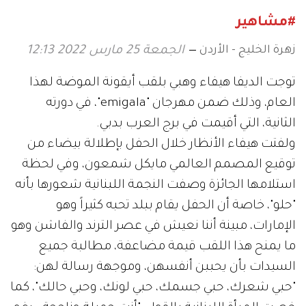
#مشاهير
زهرة الخليج - الأردن
الجمعة 25 مارس 2022 12:13
توجت الديفا هيفاء وهبي بلقب أيقونة الموضة لهذا
العام، وذلك ضمن مهرجان "emigala"، في دورته
الثانية، التي أقيمت في برج العرب بدبي.
ولفتت هيفاء الأنظار خلال الحفل بإطلالة بيضاء من
توقيع المصمم العالمي مايكل شمعون، وفي لحظة
استلامها الجائزة وصفت النجمة اللبنانية شعورها بأنه
"حلو"، خاصة أن الحفل يقام ببلد تحبه كثيراً وهو
الإمارات، مبينة أننا نعيش في عصر الترند والفاشن وهو
ما يمنح هذا اللقب قيمة مضاعفة، مطالبة جميع
السيدات بأن يحببن أنفسهن، وموجهة رسالة لهن:
"حبي شعرك، حبي جسمك، حبي لونك، وحبي حالك"، كما