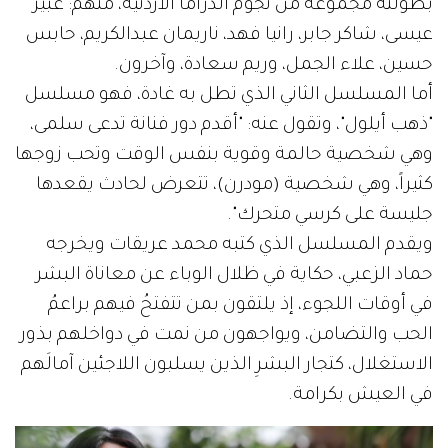
بطولته مجموعة من نجوم الدراما الأردنية، منهم: عبير
عيسى، شاكر جابر، رانيا فهد، ناريمان عبدالكريم، حابس
حسين، علاء الجمل، وريم سعادة، وآخرون.
أما المسلسل الثاني الذي تطل به غادة، فهو مسلسل
"ذهب أيلول"، وتقول عنه: "أقدم دور فنانة تدعى سلمى،
وهي شخصية حالمة وقوية بنفس الوقت وتحب زوجها
كثيراً، وهي شخصية (مودرن)، تتعرض لحادث يقعدها
جليسة على كرسي متحرك".
ويقدم المسلسل الذي كتبه محمد عريقات ويخرجه
حماد الزعبي، حكاية في ظلال الوباء عن معاناة البشر
في أوقات اللجوء، إذ يلتقون بمن تتفتحُ فيهم براعمُ
الحب والتضامن، ويواجهون من نمت في دواخلهم بذور
الاستغلال، كتجار البشرِ الذين يسلبون اللاجئين آمالَهم
في العيش بكرامة.