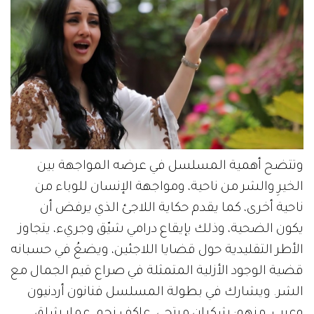
وتتضح أهمية المسلسل في عرضه المواجهة بين
الخيرِ والشر من ناحية، ومواجهة الإنسان للوباء من
ناحية أخرى، كما يقدم حكاية اللاجئ الذي يرفض أن
يكون الضحية، وذلك بإيقاع درامي شيّق وجريء، يتجاوز
الأطر التقليدية حول قضايا اللاجئين، ويضعُ في حسبانه
قضية الوجود الأزلية المتمثلة في صراع قيم الجمال مع
الشر. ويشارك في بطولة المسلسل فنانون أردنيون
وعرب، منهم: شكران مرتجى، عاكف نجم، عمار شلق،