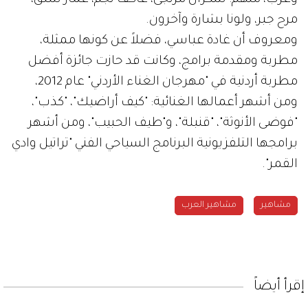
مرح جبر، ولونا بشارة وآخرون.
ومعروف أن غادة عباسي، فضلاً عن كونها ممثلة،
مطربة ومقدمة برامج، وكانت قد حازت جائزة أفضل
مطربة أردنية في "مهرجان الغناء الأردني" عام 2012،
ومن أشهر أعمالها الغنائية: "كيف أراضيك"، "كذب"،
"فوضى الأنوثة"، "قنبلة"، و"طيف الحبيب"، ومن أشهر
برامجها التلفزيونية البرنامج السياحي الفني "تراتيل وادي
القمر".
مشاهير
مشاهير العرب
إقرأ أيضاً