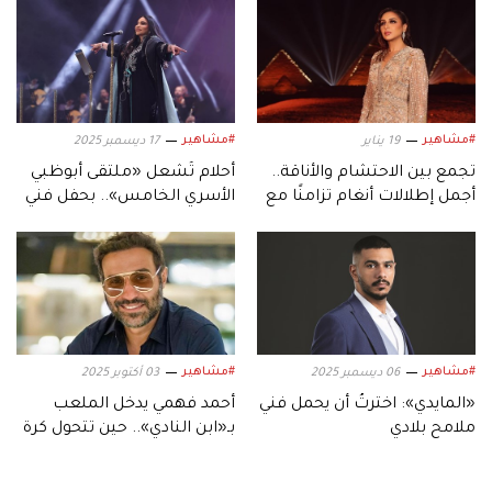
#مشاهير
#مشاهير
19 يناير
17 ديسمبر 2025
تجمع بين الاحتشام والأناقة..
أحلام تُشعل «ملتقى أبوظبي
أجمل إطلالات أنغام تزامنًا مع
الأسري الخامس».. بحفل فني
عيد ميلادها الـ53
استثنائي
#مشاهير
#مشاهير
06 ديسمبر 2025
03 أكتوبر 2025
«المايدي»: اخترتُ أن يحمل فني
أحمد فهمي يدخل الملعب
ملامح بلادي
بـ«ابن النادي».. حين تتحول كرة
القدم إلى دراما