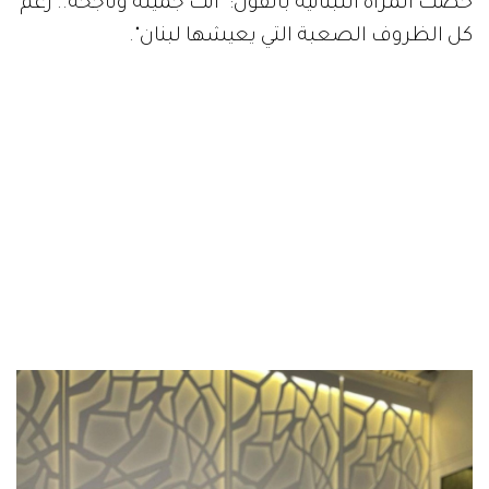
خصت المرأة اللبنانية بالقول: "أنت جميلة وناجحة.. رغم
كل الظروف الصعبة التي يعيشها لبنان".