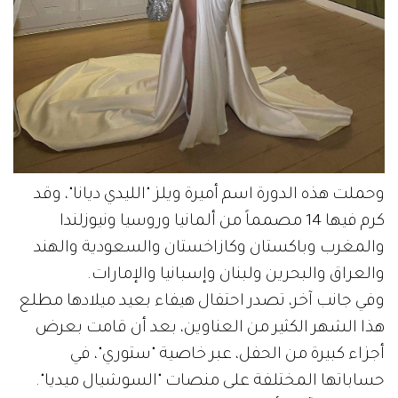
وحملت هذه الدورة اسم أميرة ويلز "الليدي ديانا"، وقد
كرم فيها 14 مصمماً من ألمانيا وروسيا ونيوزلندا
والمغرب وباكستان وكازاخستان والسعودية والهند
والعراق والبحرين ولبنان وإسبانيا والإمارات.
وفي جانب آخر، تصدر احتفال هيفاء بعيد ميلادها مطلع
هذا الشهر الكثير من العناوين، بعد أن قامت بعرض
أجزاء كبيرة من الحفل، عبر خاصية "ستوري"، في
حساباتها المختلفة على منصات "السوشيال ميديا".