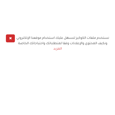
✖
نستخدم ملفات الكوكيز لنسهل عليك استخدام موقعنا الإلكتروني
ونكيف المحتوى والإعلانات وفقا لمتطلباتك واحتياجاتك الخاصة
المزيد
حملوا تطبيق
زهرة الخليج