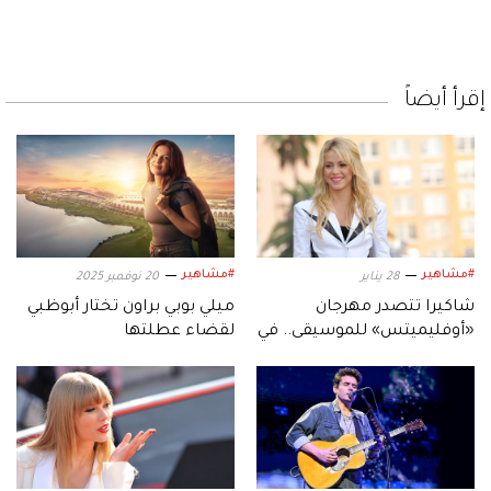
إقرأ أيضاً
#مشاهير
#مشاهير
28 يناير
20 نوفمبر 2025
شاكيرا تتصدر مهرجان
ميلي بوبي براون تختار أبوظبي
«أوفليميتس» للموسيقى.. في
لقضاء عطلتها
جزيرة ياس أبوظبي