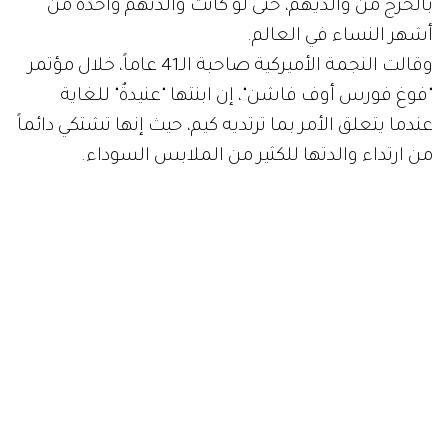
بالحرج من والديهم، حتى لو كانت والدتهم واحدة من
أشهر النساء في العالم.
وقالت النجمة الأميركية صاحبة الـ41 عاماً، خلال مؤتمر
"فوغ فورس أوف فاشن"، إن ابنتها "عنيدةٌ" للغاية
عندما يتعلق الأمر بما ترتديه كيم، حيث إنها تشتكي دائماً
من ارتداء والدتها للكثير من الملابس السوداء.