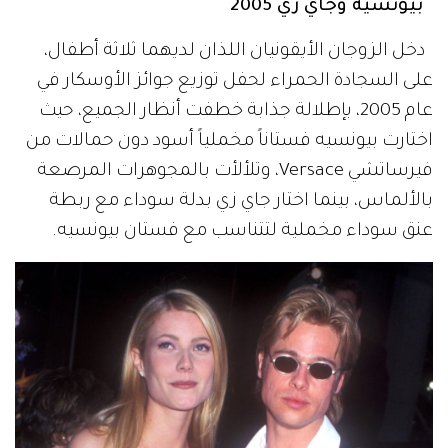
بيونسيه وجاي زي 2005
دخل الزوجان الأيقونيان اللذان لديهما ثلاثة أطفال،
على السجادة الحمراء لحفل توزيع جوائز الأوسكار في
عام 2005، بإطلالة جذابة خطفت أنظار الجميع، حيث
اختارت بيونسيه فستاناً مخملياً أسود دون حمالات من
فيرساتشي Versace، وتلألأت بالمجوهرات المرصعة
بالألماس، بينما اختار جاي زي بدلة سوداء مع ربطة
عنق سوداء مخملية لتتناسب مع فستان بيونسيه.