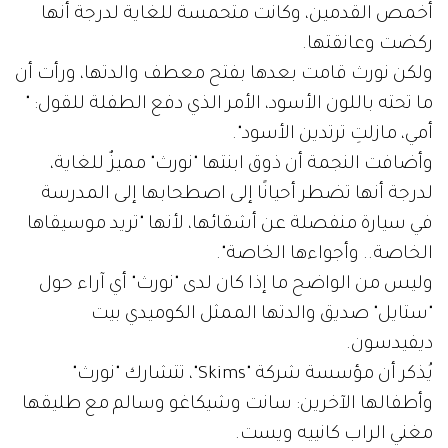
أخمص القدمين، وكانت متحمسة للغاية لدرجة أنها
ركضت وعانقتها.
ولكن نورث قامت بعدها بفتح معطف والدتها، ورأت أن
ما تحته باللون الأسود، الأمر الذي دفع الطفلة للقول: "
أمي، مازلتِ ترتدين الأسود".
وأضافت النجمة أن ذوق ابنتها "نورث" مميزٌ للغاية،
لدرجة أنها تضطر أحيانًا إلى اصطحابها إلى المدرسة
في سيارة منفصلة عن أشقائها، لأنها "تريد موسيقاها
الخاصة.. وأجواءها الخاصة".
وليس من الواضح ما إذا كان لدى "نورث" أي آراء حول
"ستايل" صديق والدتها الممثل الكوميدي بيت
ديفيدسون.
يُذكر أن مؤسسة شركة "Skims"، تتشارك "نورث"
وأطفالها الآخرين: سانت وشيكاغو وسالم مع طليقها
مغني الراب كانييه ويست.