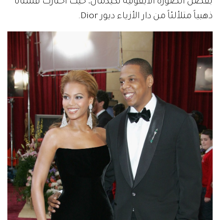
بفضل الصورة الأيقونية لكيدمان، حيث اختارت فستاناً
ذهبياً متلألئاً من دار الأزياء ديور Dior.