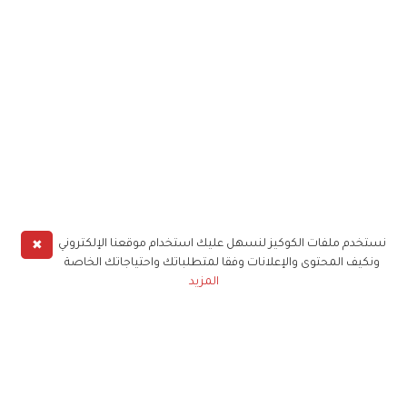
✖
نستخدم ملفات الكوكيز لنسهل عليك استخدام موقعنا الإلكتروني
ونكيف المحتوى والإعلانات وفقا لمتطلباتك واحتياجاتك الخاصة
المزيد
حملوا تطبيق
زهرة الخليج