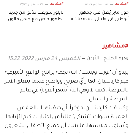
#مشاهير
#مشاهير
30 سبتمبر 2025
29 سبتمبر 2025
جون ماير يُطلُّ على جمهور
تايلور سويفت تتألق من جديد
أبوظبي في «ليالي السعديات»
بظهور خاص مع جيمي فالون
#مشاهير
زهرة الخليج - الأردن
الخميس 24 مارس 2022 15:22
يبدو أن "نورث ويست"، ابنة نجمة برامج الواقع الأميركية
كيم كاردشيان، لها رأيٌ صريح وواضح عندما يتعلق الأمر
بالموضة، كيف لا وهي ابنة أشهر أيقونةٍ في عالم
الموضة والجمال.
وكشفت كاردشيان، مؤخراً، أن طفلتها البالغة من
العمر 8 سنوات "تشتكي" غالباً من اختيارات كيم لأزيائها
وأسلوب ملابسها، ما يثبت أن جميع الأطفال يشعرون