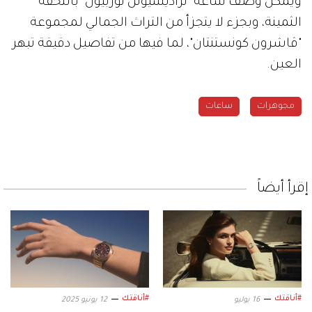
ويمكن وصف ساعة "تراديسيونل توربيون" بالتحفة
الثمينة، وبجزء لا يتجزأ من التراث الجمالي لمجموعة
"ڤاشرون كونستنتان"، لما فيها من تفاصيل دقيقة تبهر
العين.
مجوهرات
ساعات
إقرأ أيضاً
#أناقتك
#أناقتك
16 يوليو
12 يونيو 2025