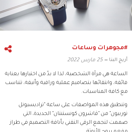
#مجوهرات وساعات
أريج البنا
25 مارس 2022
الساعة هي مرآة الشخصية، لذا لا بدّ من اختيارها بعناية
فائقة، وانتقائها بتصاميم عملية وراقية وأنيقة، تتناسب
مع كافة المناسبات.
وتنطبق هذه المواصفات على ساعة "تراديسيونل
توربيون" من "ڤاشرون كونستنتان" الجديدة، التي
صممت لتجمع الرقي التقني بأناقة التصميم في طراز
مفعم بروح الأنوثة.