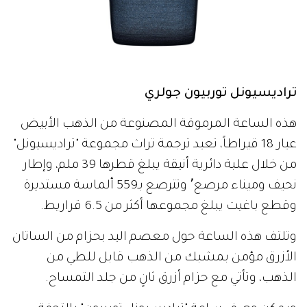
تراديسيونل توربيون جولري
هذه الساعة المرموقة المصنوعة من الذهب الأبيض
عيار 18 قيراطاً، تعيد ترجمة تراث مجموعة "تراديسيونل"
من خلال علبة دائرية أنيقة يبلغ قطرها 39 ملم، وإطار
نحيف وميناء مرصع٬ وتترصع بـ559 ألماسة مستديرة
وقطع باغيت يبلغ مجموعها أكثر من 6.5 قراريط.
وتلتف هذه الساعة حول معصم اليد بحزام من الساتان
الأزرق مؤمن بمشبك من الذهب قابل للطي من
الذهب، وتأتي مع حزام أزرق ثانٍ من جلد التمساح.