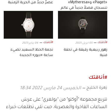
«Piaget» و«Mytheresa»
عصرٌ جديدٌ من الحرية الزمنية
تنسجان فصلاً جديداً في عالم
الفخامة الرقمية
#أناقتك
#أناقتك
05 ابريل 2025
04 يناير 2025
زهور ربيعية رقيقة في تحفة
نجمة الحظ السعيد تضيء
فنية
ساعة «ديور» الجديدة
#أناقتك
زهرة الخليج
الخميس 24 مارس 2022 18:34
تتربع مجموعة "أوكتو" من "بولغري" على عرش
الساعات الفاخرة والعصرية، حيث تلبي تطلعات خبراء