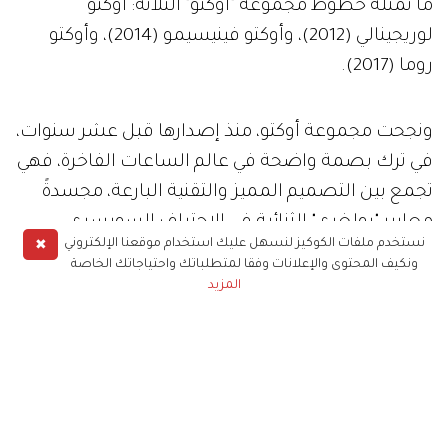
ما تمثله خطوط مجموعة "أوكتو" الثلاثة: أوكتو
لوريجينالي (2012)، وأوكتو فينيسيمو (2014)، وأوكتو
روما (2017).
ونجحت مجموعة أوكتو، منذ إصدارها قبل عشر سنوات،
في ترك بصمة واضحة في عالم الساعات الفاخرة، فهي
تجمع بين التصميم المميز والتقنية البارعة، مجسدةً
معايير "بولغري" الثنائية في الاحتراف السويسري
✖
نستخدم ملفات الكوكيز لنسهل عليك استخدام موقعنا الإلكتروني
والأناقة الإيطالية. وتلبي تشكيلة الساعات المعاصرة
ونكيف المحتوى والإعلانات وفقا لمتطلباتك واحتياجاتك الخاصة
بتصميمها البسيط، ولونها الأحادي، تطلعات خبراء
المزيد
الساعات وعشاقها، الذين يبحثون عن الأداء المُتقن
بعيداً عن المبالغة في الشكل.
وتقدم "بولغري"، بمناسبة الذكرى السنوية العاشرة
لإطلاق مجموعة "أوكتو"، نموذجين من الساعات