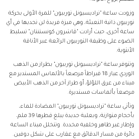
وزودت ساعة "تراديسيونل توربيون" للمرة الأولى بحركة
توربيون ذاتية التعبئة، وهي ميزة فريدة لن تجديها في أي
ساعة أخرى، حيث أرادت "ڤاشرون كونستنتان" تسليط
الضوء على وظيفة التوربيون الرائعة عبر الأناقة
الأنثوية.
وتتوفر ساعة "تراديسيونل توربيون" بطراز من الذهب
الوردي عيار 18 قيراطاً مرصعاً بالألماس المستدير مع
ميناء من عرق اللؤلؤ، أو طراز آخر من الذهب الأبيض
مرصعاً بألماسات مستديرة.
وتأتي ساعة "تراديسيونل توربيون" المضادة للماء،
بأحجام متوازنة، وبعلبة جديدة يبلغ قطرها 39 ملم،
وإطار غير ظاهر وخلفية مخددة. وتتخلل ميناء الساعة
دائرة من مسار الدقائق مع عقارب على شكل دوفين.