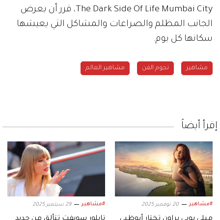
The Dark Side Of Life Mumbai City، قرر أن يعرض
الجانب المظلم والصراعات والمشاكل التي يعيشها
سكانها كل يوم.
مشاهير
نجوم الفن
مشاهير العالم
إقرأ أيضاً
#مشاهير
#مشاهير
20 نوفمبر 2025
29 سبتمبر 2025
ميلي بوبي براون تختار أبوظبي
تايلور سويفت تتألق من جديد