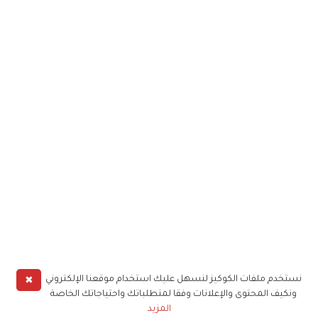
✖
نستخدم ملفات الكوكيز لنسهل عليك استخدام موقعنا الإلكتروني
ونكيف المحتوى والإعلانات وفقا لمتطلباتك واحتياجاتك الخاصة
المزيد