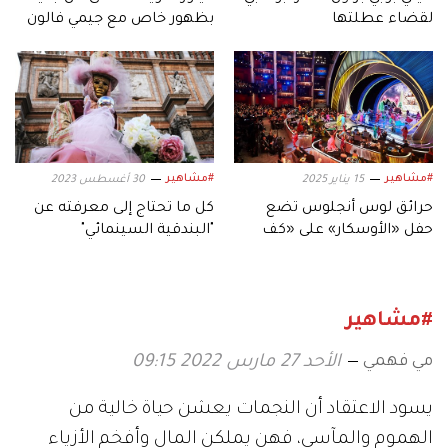
لقضاء عطلتها
بظهور خاص مع جيمي فالون
#مشاهير
#مشاهير
15 يناير 2025
30 أغسطس 2023
حرائق لوس أنجلوس تضع
كل ما تحتاج إلى معرفته عن
حفل «الأوسكار» على «كف
"البندقية السينمائي"
عفريت»!
#مشاهير
مي فهمي
الأحد 27 مارس 2022 09:15
يسود الاعتقاد أن النجمات يعشن حياة خالية من
الهموم والمآسي، فهن يملكن المال وأفخم الأزياء