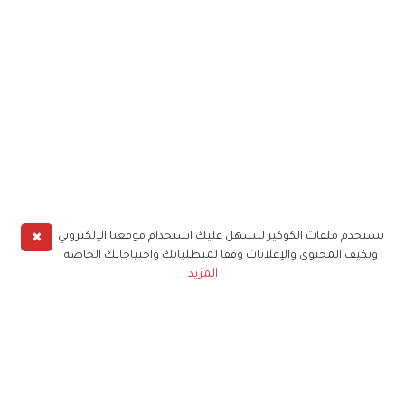
✖
نستخدم ملفات الكوكيز لنسهل عليك استخدام موقعنا الإلكتروني
ونكيف المحتوى والإعلانات وفقا لمتطلباتك واحتياجاتك الخاصة
المزيد
حملوا تطبيق
زهرة الخليج