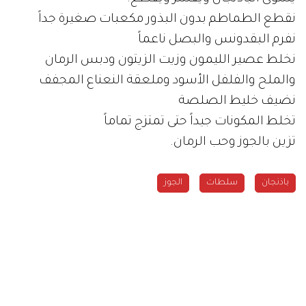
نقطع الطماطم بدون البذور مكعبات صغيرة جداً
نفرم البقدونس والبصل ناعماً
نخلط عصير الليمون وزيت الزيتون ودبس الرمان
والملح والفلفل الأسود وملعقة النعناع المجفف
نضيف خليط الصلصة
تخلط المكونات جيداً حتى تمتزج تماماً
تزين بالجوز وحب الرمان.
باذنجان
سلطات
الجوز