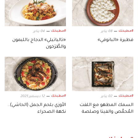
#مطبخك
#مطبخك
08 يناير
04 يناير
فطيرة «البانوفي»
«تالياتيلي» الدجاج بالليمون
والطَّرَخون
#مطبخك
#مطبخك
02 يناير
12 ديسمبر 2025
السمك المطهو مع اللفت
الأوزي بلحم الجمل (الحاشي)..
المُحمَّص والفيتا وصلصة
نكهة الصحراء
«التشيميتشوري»