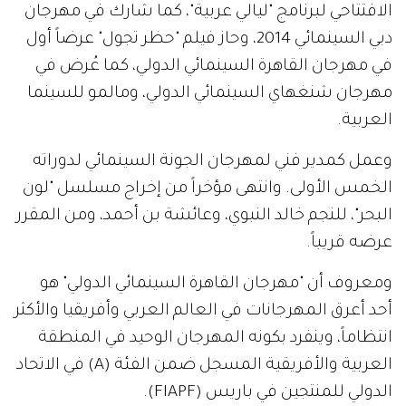
الافتتاحي لبرنامج "ليالي عربية"، كما شارك في مهرجان
دبي السينمائي 2014، وحاز فيلم "حظر تجول" عرضاً أول
في مهرجان القاهرة السينمائي الدولي، كما عُرض في
مهرجان شنغهاي السينمائي الدولي، ومالمو للسينما
العربية.
وعمل كمدير فني لمهرجان الجونة السينمائي لدوراته
الخمس الأولى. وانتهى مؤخراً من إخراج مسلسل "لون
البحر"، للنجم خالد النبوي، وعائشة بن أحمد، ومن المقرر
عرضه قريباً.
ومعروف أن "مهرجان القاهرة السينمائي الدولي" هو
أحد أعرق المهرجانات في العالم العربي وأفريقيا والأكثر
انتظاماً، وينفرد بكونه المهرجان الوحيد في المنطقة
العربية والأفريقية المسجل ضمن الفئة (A) في الاتحاد
الدولي للمنتجين في باريس (FIAPF).