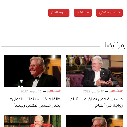
حسين فهمي
مشاهير
نجوم الفن
إقرأ أيضاً
#مشاهير
#مشاهير
17 مارس 2022
16 مارس 2022
حسين فهمي يعلق على أنباء
«القاهرة السينمائي الدولي»
زواجه من أنغام
يختار حسين فهمي رئيساً
لدورته الـ44