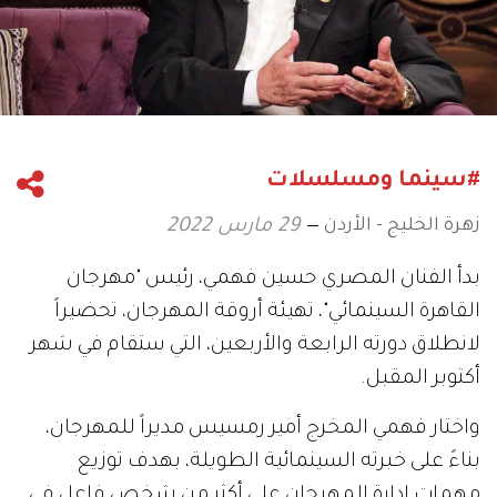
#سينما ومسلسلات
زهرة الخليج - الأردن
29 مارس 2022
بدأ الفنان المصري حسين فهمي، رئيس "مهرجان
القاهرة السينمائي"، تهيئة أروقة المهرجان، تحضيراً
لانطلاق دورته الرابعة والأربعين، التي ستقام في شهر
أكتوبر المقبل.
واختار فهمي المخرج أمير رمسيس مديراً للمهرجان،
بناءً على خبرته السينمائية الطويلة، بهدف توزيع
مهمات إدارة المهرجان على أكثر من شخص فاعل في