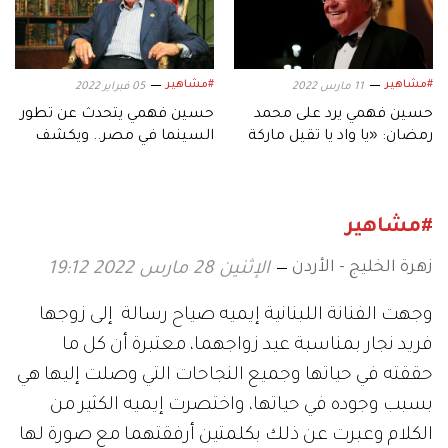
#مشاهير
#مشاهير
11 مارس 2022
05 فبراير 2022
حسين فهمي يرد على محمد
حسين فهمي يتحدث عن تطور
رمضان: «يا واد يا تقيل ماركة
السينما في مصر.. ويكشف
مسجلة باسمي»
جديده
#مشاهير
زهرة الخليج - الأردن
الإثنين 28 مارس 2022 19:12
وجهت الفنانة اللبنانية إيميه صياح رسالة إلى زوجها
فريد نجار بمناسبة عيد زواجهما، معتبرة أن كل ما
حققته في حياتها وجميع النجاحات التي وصلت إليها هي
بسبب وجوده في حياتها، واختصرت إيميه الكثير من
الكلام وعبرت عن ذلك بكلمتين أرفقتهما مع صورة لها