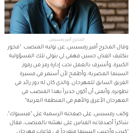
المخرج أمير رمسيس
وقال المخرج أمير رمسيس، عن توليه المنصب: "فخور
بتكليف الفنان حسين فهمي لي بتولي تلك المسؤولية
الكبيرة، وأتشرف بالعمل تحت إدارة رمز من رموز
السينما المصرية، وأطمح لأن أستمر في مسيرة
الفريق السابق للمهرجان، والذي كان له دور رائد في
تطويره، وأتمنى أن أكون جديراً بهذا المنصب في
المهرجان الأعرق والأهم في المنطقة العربية".
وكتب رمسيس، على صفحته الرسمية على "فيسبوك"،
شاكراً أصدقاءه الفنانين على تهنئته بالمنصب، فقال:
"كبرت وأحببت السينما متفرجاً في قاعات مهرجان