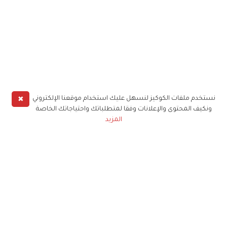
✖
نستخدم ملفات الكوكيز لنسهل عليك استخدام موقعنا الإلكتروني
ونكيف المحتوى والإعلانات وفقا لمتطلباتك واحتياجاتك الخاصة
المزيد
حملوا تطبيق
زهرة الخليج