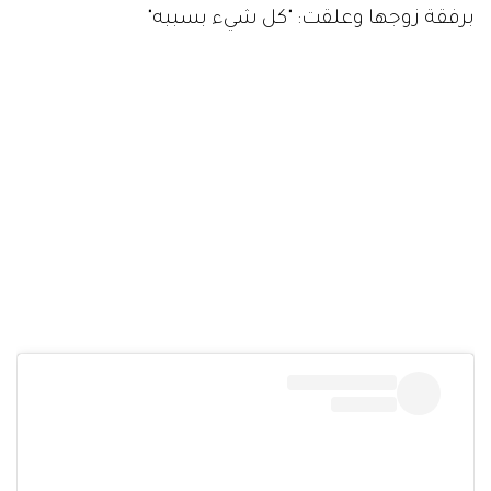
برفقة زوجها وعلقت: "كل شيء بسببه"