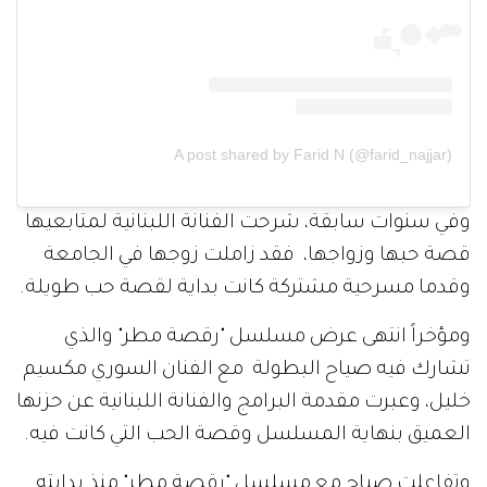
A post shared by Farid N (@farid_najjar)
وفي سنوات سابقة، شرحت الفنانة اللبنانية لمتابعيها
قصة حبها وزواجها، فقد زاملت زوجها في الجامعة
وقدما مسرحية مشتركة كانت بداية لقصة حب طويلة.
ومؤخراً انتهى عرض مسلسل "رقصة مطر" والذي
تشارك فيه صياح البطولة مع الفنان السوري مكسيم
خليل، وعبرت مقدمة البرامج والفنانة اللبنانية عن حزنها
العميق بنهاية المسلسل وقصة الحب التي كانت فيه.
وتفاعلت صياح مع مسلسل "رقصة مطر" منذ بدايته