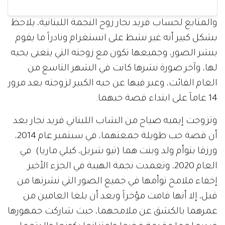
والمتابع لحساب فريد نجار زوج النجمة اللبنانية، يلاحظ
بشكل كبير أنه غير نشط على انستغرام ونادراً ما يقوم
بنشر الصور، وجميعها تكون مع زوجته التي يتغنى بحبه
لها، وآخر صورة نشرها كانت في الشهر التاسع من
العام الفائت، وعبر فيها عن حبه الكبير لزوجته بعد مرور
14 عاماً على ابتداء قصة حبهما.
وتزوجت إيميه صياح من الشاب اللبناني فريد نجار بعد
أن قصة حب طويلة جمعتهما، في سبتمبر عام 2014،
ورزقا بتوأم ولد وبنت هما (تيو شربل، كيلي ماريا) في
العام 2020، وتعمدت نجمة الهيبة في الجزء الأخير
إخفاء ملامح توأمها في جميع الصور التي نشرتها من
قبل، إلا أنها قامت مؤخراً وبعد أن بلغا العامين من
عمرهما بالكشق عن ملامحهما، حيث شاركت جمهورها