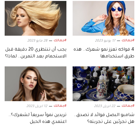
#جمالك
#جمالك
17 يونيو 2023
28 مايو 2023
4 فواكه تعزز نمو شعرك.. هذه
يجب أن تنتظري 20 دقيقة قبل
طرق استخدامها
الاستحمام بعد التمرين.. لماذا؟
#جمالك
#جمالك
22 ابريل 2023
12 ابريل 2023
شامبو البصل فوائد لا تصدق..
تريدين نمواً سريعاً لشعرك؟..
هل تجرئين على تجربته؟
اعتمدي هذه الحيل