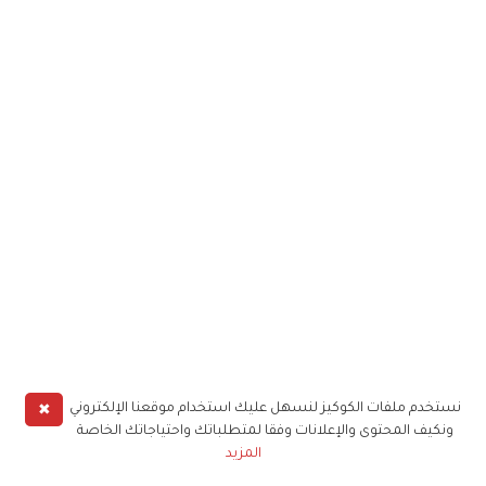
✖
نستخدم ملفات الكوكيز لنسهل عليك استخدام موقعنا الإلكتروني
ونكيف المحتوى والإعلانات وفقا لمتطلباتك واحتياجاتك الخاصة
المزيد