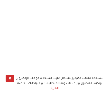
✖
نستخدم ملفات الكوكيز لنسهل عليك استخدام موقعنا الإلكتروني
ونكيف المحتوى والإعلانات وفقا لمتطلباتك واحتياجاتك الخاصة
المزيد