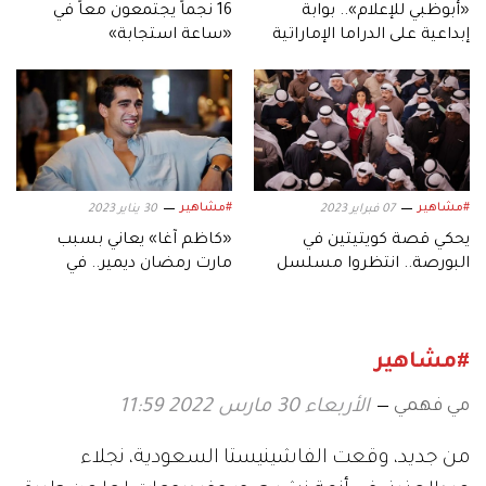
«أبوظبي للإعلام».. بوابة
16 نجماً يجتمعون معاً في
إبداعية على الدراما الإماراتية
«ساعة استجابة»
والخليجية
#مشاهير
#مشاهير
07 فبراير 2023
30 يناير 2023
يحكي قصة كويتيتين في
«كاظم آغا» يعاني بسبب
البورصة.. انتظروا مسلسل
مارت رمضان ديمير.. في
«الصفقة» على نتفليكس
مسلسل «الطائر الرفراف»
#مشاهير
مي فهمي
الأربعاء 30 مارس 2022 11:59
من جديد، وقعت الفاشينيستا السعودية، نجلاء