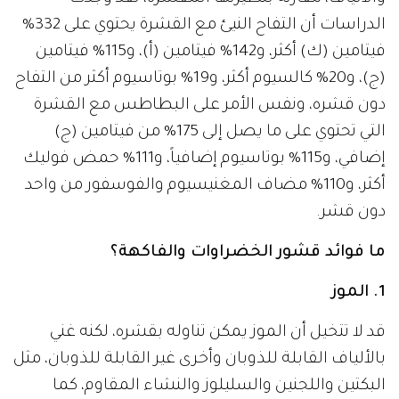
الدراسات أن التفاح النيئ مع القشرة يحتوي على 332%
فيتامين (ك) أكثر، و142% فيتامين (أ)، و115% فيتامين
(ج)، و20% كالسيوم أكثر، و19% بوتاسيوم أكثر من التفاح
دون قشره، ونفس الأمر على البطاطس مع القشرة
التي تحتوي على ما يصل إلى 175% من فيتامين (ج)
إضافي، و115% بوتاسيوم إضافياً، و111% حمض فوليك
أكثر، و110% مضاف المغنيسيوم والفوسفور من واحد
دون قشر.
ما فوائد قشور الخضراوات والفاكهة؟
1. الموز
قد لا تتخيل أن الموز يمكن تناوله بقشره، لكنه غني
بالألياف القابلة للذوبان وأخرى غير القابلة للذوبان، مثل
البكتين واللجنين والسليلوز والنشاء المقاوم، كما