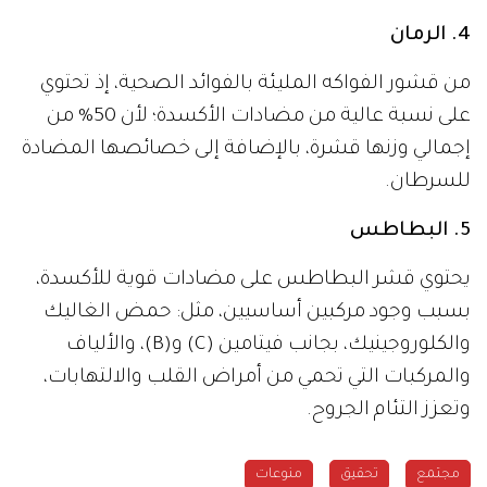
4. الرمان
من قشور الفواكه المليئة بالفوائد الصحية، إذ تحتوي
على نسبة عالية من مضادات الأكسدة؛ لأن 50% من
إجمالي وزنها قشرة، بالإضافة إلى خصائصها المضادة
للسرطان.
5. البطاطس
يحتوي قشر البطاطس على مضادات قوية للأكسدة،
بسبب وجود مركبين أساسيين، مثل: حمض الغاليك
والكلوروجينيك، بجانب فيتامين (C) و(B)، والألياف
والمركبات التي تحمي من أمراض القلب والالتهابات،
وتعزز التئام الجروح.
مجتمع
تحقيق
منوعات