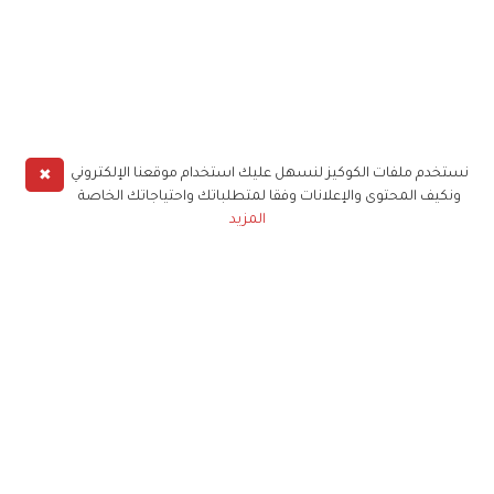
✖
نستخدم ملفات الكوكيز لنسهل عليك استخدام موقعنا الإلكتروني
ونكيف المحتوى والإعلانات وفقا لمتطلباتك واحتياجاتك الخاصة
المزيد
حملوا تطبيق
زهرة الخليج