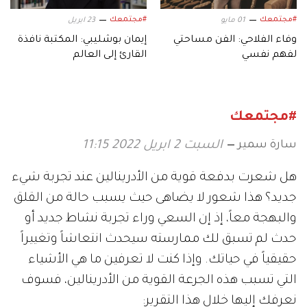
#مجتمعك
#مجتمعك
01 مايو
23 ابريل
وفاء الفلاحي: الفن مساحتي
إيمان بوشليبي: المكتبة نافذة
لفهم نفسي
القارئ إلى العالم
#مجتمعك
سارة سمير
السبت 2 ابريل 2022 11:15
هل شعرت بدفعة قوية من الأدرينالين عند تجربة شيء
جديد؟ هذا شعور لا يضاهى حيث يسبب حالة من القلق
والبهجة معاً، إذ إن السعي وراء تجربة نشاط جديد أو
حدث لم تسبق لك ممارسته سيحدث انتعاشاً وتغييراً
حقيقياً في حياتك. وإذا كنت لا تعرفين ما هي الأشياء
التي تسبب هذه الجرعة القوية من الأدرينالين، فسوف
نعرفك إليها خلال هذا التقرير: