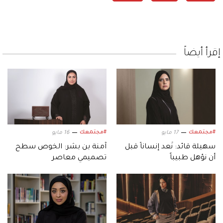
إقرأ أيضاً
#مجتمعك
#مجتمعك
17 مايو
16 مايو
سهيلة قائد: نُعد إنساناً قبل
آمنة بن بشر: الخوص سطح
أن نؤهل طبيباً
تصميمي معاصر