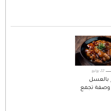
22 يوليو
 بالعسل
. وصفة تجمع
والحرارة في
حد