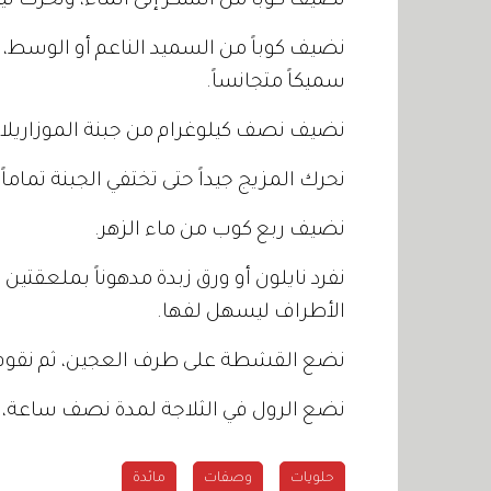
نضيف كوباً من السكر إلى الماء، ونحرك لي
نضيف كوباً من السميد الناعم أو الوسط،
سميكاً متجانساً.
نضيف نصف كيلوغرام من جبنة الموزاريلا أ
نحرك المزيج جيداً حتى تختفي الجبنة تمام
نضيف ربع كوب من ماء الزهر.
نفرد نايلون أو ورق زبدة مدهوناً بملعقتين 
الأطراف ليسهل لفها.
نضع القشطة على طرف العجين، ثم نقوم ب
نضع الرول في الثلاجة لمدة نصف ساعة، 
حلويات
وصفات
مائدة