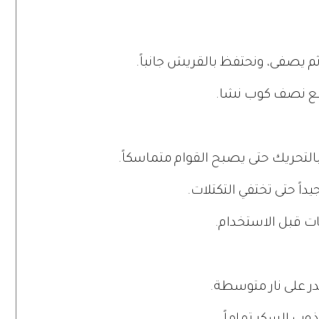
ثم يصفى، ونحتفظ بالقريش جانباً.
مع نصف كوب نشا.
ً حتى تختفي التكتلات.
ر على نار متوسطة.