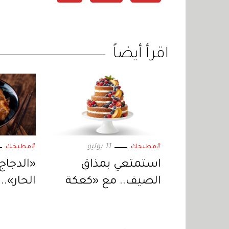
اقرأ أيضاً
11 يوليو
#مطبخك
#مطبخك
استمتعي بمذاق
«الدجاج
الصيف.. مع «كعكة
الحار».
الخوخ والتوت الأزرق»
الحلاوة 
طبق وا