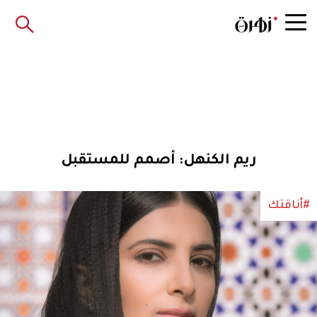
ريم الكنهل: أصمم للمستقبل
#أناقتك