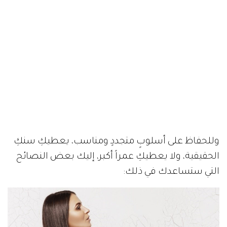
وللحفاظ على أسلوبٍ متجددٍ ومناسب، يعطيكِ سنكِ
الحقيقية، ولا يعطيكِ عمراً أكبر، إليك بعض النصائح
التي ستساعدك في ذلك: