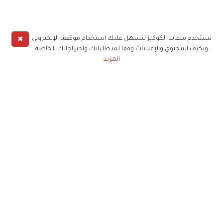
✖
نستخدم ملفات الكوكيز لنسهل عليك استخدام موقعنا الإلكتروني
ونكيف المحتوى والإعلانات وفقا لمتطلباتك واحتياجاتك الخاصة
المزيد
حملوا تطبيق
زهرة الخليج
الاشتراك للحصول على ملخص أسبوعي على بريدك