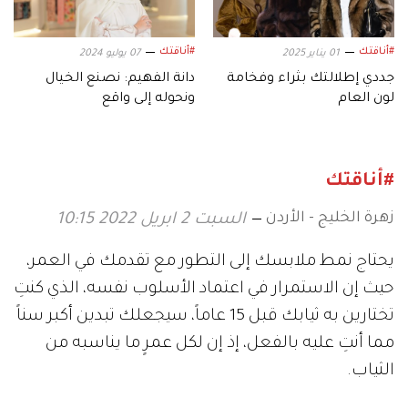
#أناقتك
#أناقتك
01 يناير 2025
07 يوليو 2024
جددي إطلالتك بثراء وفخامة
دانة الفهيم: نصنع الخيال
لون العام
ونحوله إلى واقع
#أناقتك
زهرة الخليج - الأردن
السبت 2 ابريل 2022 10:15
يحتاج نمط ملابسك إلى التطور مع تقدمك في العمر،
حيث إن الاستمرار في اعتماد الأسلوب نفسه، الذي كنتِ
تختارين به ثيابك قبل 15 عاماً، سيجعلك تبدين أكبر سناً
مما أنتِ عليه بالفعل، إذ إن لكل عمرٍ ما يناسبه من
الثياب.