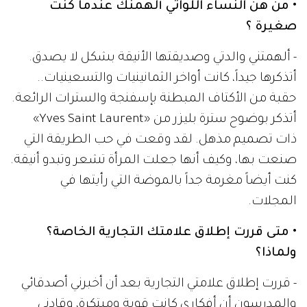
• من هن النساء اللواتي ألهمنك عندما كنت
صغيرة ؟
- ألهمتني والدتي وصديقتها الأنيقة بشكل لا يصدق.
أتذكرها جيداً، كانت أواخر الثمانينيات والتسعينيات..
حقبة من الأكتاف المبطنة بإسفنجة والسترات الرائعة.
أتذكر بوضوح سترة بليزر من «Yves Saint Laurent»
ذات تصميم مذهل. لقد وقعت في حب الطريقة التي
صنعت بها، وكيف أنها جعلت المرأة تشعر وتبدو أنيقة.
كنت أيضاً مغرمة جداً بالموضة التي رأيتها في
المجلات.
• متى قررت إطلاق علامتك التجارية الخاصة؟
ولماذا؟
- قررت إطلاق علامتي التجارية بعد أن أخبرني أصدقائي
والمدرسون أن أفكاري كانت قوية ومبتكرة، وقادني