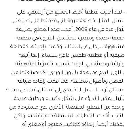
- لقد أحييت قطعاً أحبها الجميع من أرشيفي، على
سبيل المثال قطعة فروة التي قدمتها على طريقتي
لأول مرة في عام 2009. أعدت هذه القطع بطريقة
خفيفة جديدة ومعبرة للجنسين. الفروة هي قطعة
مشهورة للرجال في الشتاء، وقمت بإحيائها كقطعة
صيفية أو قطعة طقس دافئ للنساء. إنها أنيقة
وتراثية وحديثة في الوقت نفسه. تتميز بأناقة هادئة
باللون البيج ومبهجة باللون الوردي. لقد صنعتها من
القطن وبأطوال مختلفة. كما قمت بإعادة صياغة
فستان ثوب النشل التقليدي إلى فستان قميص بسيط
بأزرار يمكن ارتداؤه على شكل «كيب» وبطرق عديدة.
واحدة من القطع المفضلة الأخرى لدي مستوحاة من
الثوب، أخذت الخطوط البسيطة منه وفتحته، ولكن
يمكنك أيضاً ارتداؤه كجاكيت مفتوح أو مغلق أو