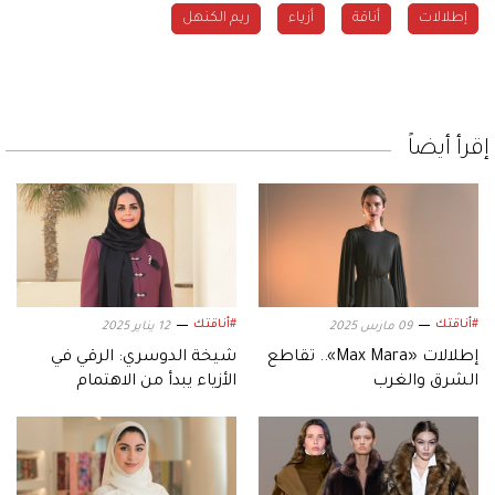
إطلالات
أناقة
أزياء
ريم الكنهل
إقرأ أيضاً
#أناقتك
#أناقتك
09 مارس 2025
12 يناير 2025
إطلالات «Max Mara».. تقاطع
شيخة الدوسري: الرقي في
الشرق والغرب
الأزياء يبدأ من الاهتمام
بالتفاصيل