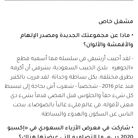
مشغل خاص
• ماذا عن مجموعتك الجديدة ومصدر الإلهام
والأقمشة والألوان؟
- لقد أحييت أرشيفي في سلسلة مما أسميه قطع
«الجوهر» . بلدي الحبيب السعودية، يشرفني أن أكرمه
بطرق مختلفة، بكل بساطة وحداثة. لقد مررت بالكثير
منذ عام 2016 - شخصياً - شعرت أنني بحاجة إلى تبسيط
كل شيء حقاً والجلوس قبل المضي قدماً بشيء ذي
معنى لأقوله، في عالم مليء غالباً بالضوضاء، يبحث
الناس عن السكون والهدوء والبساطة.
• شاركت في معرض الأزياء السعودي في «إكسبو
2020 دبي»، ما التصاميم التي عرضتها هناك؟