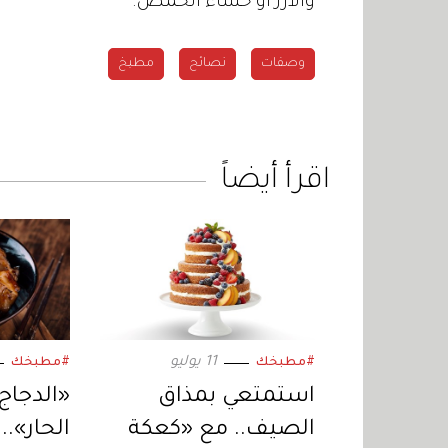
والأرز أو حساء الحمص.
وصفات
نصائح
مطبخ
اقرأ أيضاً
11 يوليو
#مطبخك
#مطبخك
استمتعي بمذاق
«الدجاج
الصيف.. مع «كعكة
الحار».