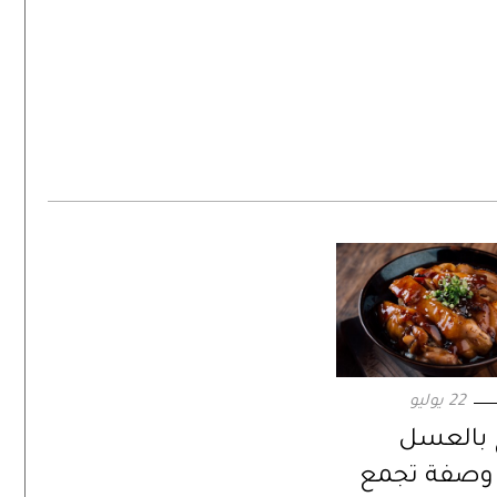
22 يوليو
 بالعسل
. وصفة تجمع