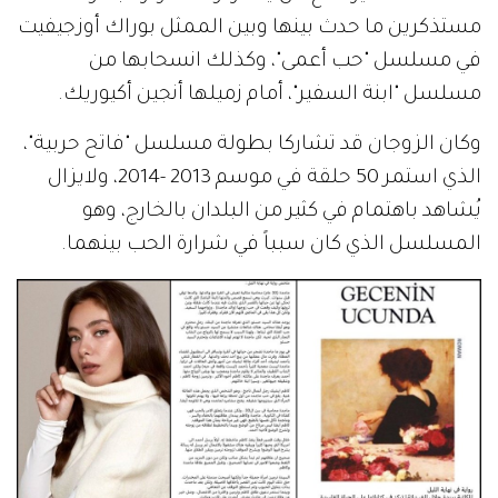
مستذكرين ما حدث بينها وبين الممثل بوراك أوزجيفيت
في مسلسل "حب أعمى"، وكذلك انسحابها من
مسلسل "ابنة السفير"، أمام زميلها أنجين أكيوريك.
وكان الزوجان قد تشاركا بطولة مسلسل "فاتح حربية"،
الذي استمر 50 حلقة في موسم 2013 -2014، ولايزال
يُشاهد باهتمام في كثير من البلدان بالخارج، وهو
المسلسل الذي كان سبباً في شرارة الحب بينهما.