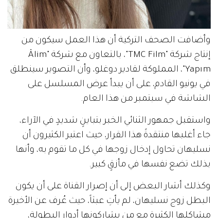
وأضافت الصحف التركية أن هذا العمل سيكون من
إنتاج شركة "TMC Film"، بالتعاون مع شركة "Âlim
Yapım"، المملوكة لقادير دوغلو، وأن التصوير سينطلق
في يونيو القادم، على أن يبدأ عرض المسلسل على
الشاشة في سبتمبر من هذا العام.
واستقبل جمهور الثنائي الخبر بتباينٍ شديدٍ في الآراء،
جاء أغلبها منتقدةً هذا القرار، حيث اعتبر الكثيرون أن
نسليهان تحاول إدخال زوجها في كل ما تقوم به، وأنها
بذلك تضع نفسها في مأزقٍ كبير.
وكذلك أشار البعض إلى أن إصرار القناة على أن يكون
البطل زوج نسليهان، لم يأتِ عبثاً، حيث عُرف عن الأخيرة
مشاكلها الكثيرة مع من يشاركونها أدوار البطولة،