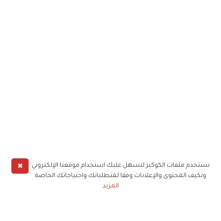
✖
نستخدم ملفات الكوكيز لنسهل عليك استخدام موقعنا الإلكتروني
ونكيف المحتوى والإعلانات وفقا لمتطلباتك واحتياجاتك الخاصة
المزيد