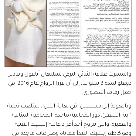
واستمرت علاقة الثنائي التركي نسليهان أتاغول وقادير
دوغلو لمدة 3 سنوات، إلى أن قررا الزواج عام 2016، في
حفل زفاف أسطوري.
وبالعودة إلى مسلسل "في نهاية الليل"، ستلعب نجمة
"ابنة السفير"، دور المحامية ماجدة، المحامية المثالية
والفقيرة، والتي تتزوج أحد أفراد عائلة إيشيك الغنية،
وهو كاظم إيشيك، لتبدأ معاناة وصراعات ماجدة في