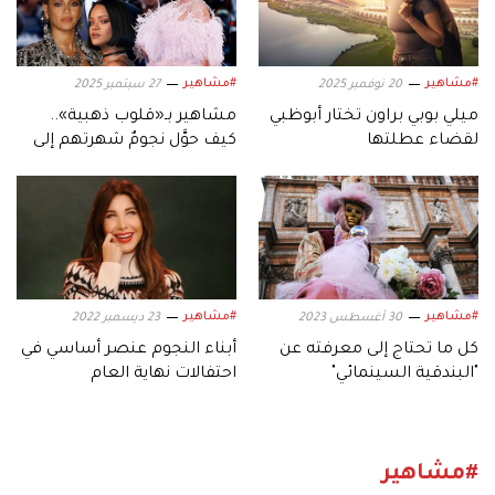
#مشاهير
#مشاهير
20 نوفمبر 2025
27 سبتمبر 2025
ميلي بوبي براون تختار أبوظبي
مشاهير بـ«قلوب ذهبية»..
لقضاء عطلتها
كيف حوَّل نجومٌ شهرتهم إلى
خير عالمي؟
#مشاهير
#مشاهير
30 أغسطس 2023
23 ديسمبر 2022
كل ما تحتاج إلى معرفته عن
أبناء النجوم عنصر أساسي في
"البندقية السينمائي"
احتفالات نهاية العام
#مشاهير