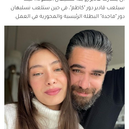
سيلعب قادير دور "كاظم"، في حين ستلعب نسليهان
دور "ماجدة" البطلة الرئيسية والمحورية في العمل.