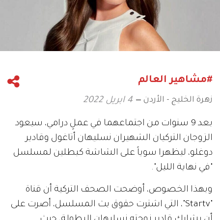
#مشاهير العالم
زهرة الخليج - الأردن
4 ابريل 2022
بعد 9 سنوات من اجتماعهما في عملٍ درامي، سيعود
الزوجان التركيان الشهيران نسليهان أتاغول وقادير
دوغلو، ليظهرا سوياً على الشاشة كبطلين لمسلسل
"في نهاية الليل".
وبهذا الخصوص، أوضحت الصحف التركية أن قناة
"Startv"، التي اشترت حقوق بث المسلسل، أصرت على
أن يشارك قادير زوجته نسليهان البطولة، حيث