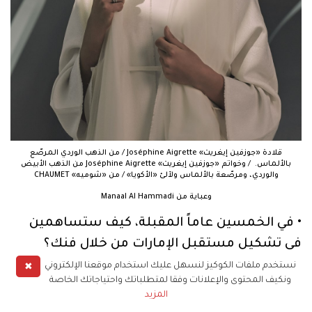
قلادة «جوزفين إيغريت» Joséphine Aigrette / من الذهب الوردي المرصّع
بالألماس. / وخواتم «جوزفين إيغريت» Joséphine Aigrette من الذهب الأبيض
والوردي، ومرصّعة بالألماس ولآلئ «الأكويا» / من «شوميه» CHAUMET
وعباية من Manaal Al Hammadi
• في الخمسين عاماً المقبلة، كيف ستساهمين
في تشكيل مستقبل الإمارات من خلال فنك؟
✖
نستخدم ملفات الكوكيز لنسهل عليك استخدام موقعنا الإلكتروني
- سأقدم فناً يتناول مواضيع مرتبطة بالتجربة الإنسانية
ونكيف المحتوى والإعلانات وفقا لمتطلباتك واحتياجاتك الخاصة
واللغة العربية، وسأسعى ليكون لأعمالي تأثير في
المزيد