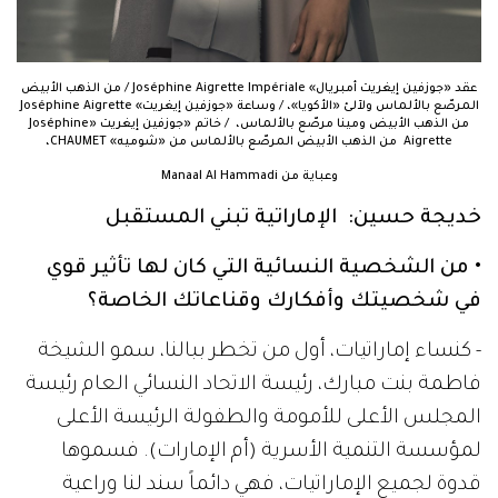
عقد «جوزفين إيغريت أمبريال» Joséphine Aigrette Impériale / من الذهب الأبيض
المرصّع بالألماس ولآلئ «الأكويا»، / وساعة «جوزفين إيغريت» Joséphine Aigrette
من الذهب الأبيض ومينا مرصّع بالألماس، / خاتم «جوزفين إيغريت «Joséphine
Aigrette من الذهب الأبيض المرصّع بالألماس من «شوميه» CHAUMET،
وعباية من Manaal Al Hammadi
خديجة حسين: الإماراتية تبني المستقبل
• من الشخصية النسائية التي كان لها تأثير قوي
في شخصيتك وأفكارك وقناعاتك الخاصة؟
- كنساء إماراتيات، أول من تخطر ببالنا، سمو الشيخة
فاطمة بنت مبارك، رئيسة الاتحاد النسائي العام رئيسة
المجلس الأعلى للأمومة والطفولة الرئيسة الأعلى
لمؤسسة التنمية الأسرية (أم الإمارات). فسموها
قدوة لجميع الإماراتيات، فهي دائماً سند لنا وراعية