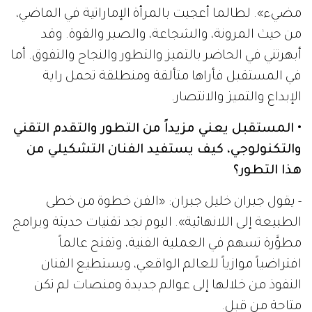
مضيء». لطالما أعجبت بالمرأة الإماراتية في الماضي،
من حيث المرونة، والشجاعة، والصبر والقوة. وقد
أبهرتني في الحاضر بالتميز والتطور والنجاح والتفوق. أما
في المستقبل فأراها متألقة ومنطلقة تحمل راية
الإبداع والتميز والانتصار.
• المستقبل يعني مزيداً من التطور والتقدم التقني
والتكنولوجي، كيف يستفيد الفنان التشكيلي من
هذا التطور؟
- يقول جبران خليل جبران: «الفن خطوة من خطى
الطبيعة إلى اللانهائية». اليوم نجد تقنيات حديثة وبرامج
مطوَّرة تسهم في العملية الفنية، وتفتح عالماً
افتراضياً موازياً للعالم الواقعي، ويستطيع الفنان
النفوذ من خلالها إلى عوالم جديدة ومنصات لم تكن
متاحة من قبل.