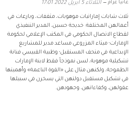
غانيا عزام
الثلاثاء 5 ابريل 2022 17:01
ثلاث شابات إماراتيات موهوبات، مثقفات، وبارعات في
أعمالهن المختلفة: خديجة حسين، المدير التنفيذي
لقطاع الاتصال الحكومي في المكتب الإعلامي لحكومة
الإمارات؛ ميثاء المزروعي مساعد مدير للمشاريع
الإبداعية في متحف المستقبل؛ وظبية القبيسي فنانة
تشكيلية موهوبة، لسن نموذجاً فقط لابنة الإمارات
الطموحة، ولكنهن مثال على «القوة الناعمة» وأهميتها
في تشكيل مستقبل دولتهن التي يسخرن في سبيلها
عقولهن، وكفاءاتهن، وجهودهن.