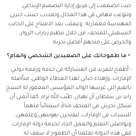
حيث انضممت إلى فريق إدارة التصميم الإبداعي،
وتنوعت مهامي في هذا المجال وتعددت حسب خبرتي
كمهندسة معمارية. وعملت بعد الافتتاح على الجانب
التشغيلي للمتحف، من خلال تنظيم زيارات الزوار،
والحرص على منحهم أفضل تجربة.
• ما طموحاتك على الصعيدين الشخصي والعام؟
- أطمح للمزيد من المشاركة في خدمة ورفعة دولتي
الإمارات، وإهداء حياتي لهذا العطاء الوطني، متأصلة
بالقيم التي غرسها الوالد المؤسس المغفور له الشيخ
زايد بن سلطان آل نهيان، طيّب الله ثراه. كما أتمنى أن
تشكل تجربتي في المتحف مثالاً استثنائياً ملهماً
للسيدات في الإمارات، ليفتخرن بهويتهن وعلمهن،
ويواصلن التعلم والعمل الجاد لخدمة دولة الإمارات،
ففي هذه الدولة تعلمنا أن الطموح لا سقف له.