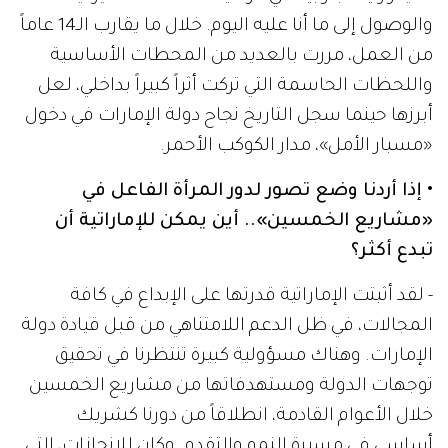
والوصول إلى ما أنا عليه اليوم. خلال ما يقارب الـ14 عاماً
من العمل، مررت بالعديد من المحطات الأساسية
واللحظات الحاسمة التي تركت أثراً كبيراً بداخلي، لعل
أبرزها حينما سجل التاريخ نجاح دولة الإمارات في دخول
«مسبار الأمل»، مدار الكوكب الأحمر.
• إذا أردنا وضع تصور لدور المرأة الفاعل في
«مشاريع الخمسين».. أين يمكن للإماراتية أن
تبدع أكثر؟
- لقد أثبتت الإماراتية قدرتها على الإبداع في كافة
المجالات، في ظل الدعم اللامتناهي من قبل قيادة دولة
الإمارات. وهناك مسؤولية كبيرة تنتظرنا في تحقيق
توجهات الدولة ومستهدفاتها من مشاريع الخمسين
خلال الأعوام القادمة، انطلاقاً من دورنا كشريك
أساسي في مسيرة النمو والتقدم. وكان للإنجازات، التي