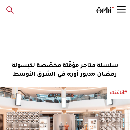
سلسلة متاجر مؤقّتة مخصّصة لكبسولة
رمضان «ديور أور» في الشرق الأوسط
#أناقتك