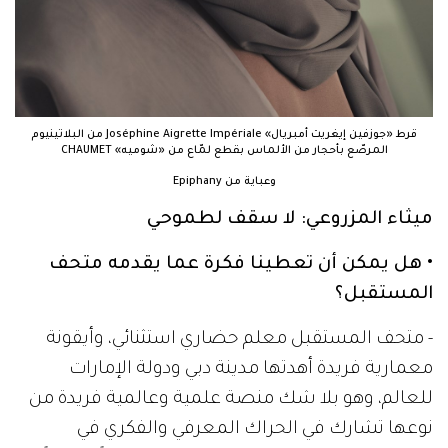
قرط «جوزفين إيغريت أمبريال» Joséphine Aigrette Impériale من البلاتينيوم
المرصّع بأحجار من الألماس بقطع لمّاع من «شوميه» CHAUMET
وعباية من Epiphany
ميثاء المزروعي: لا سقف لطموحي
• هل يمكن أن تعطينا فكرة عما يقدمه متحف
المستقبل؟
- متحف المستقبل معلم حضاري استثنائي، وأيقونة
معمارية فريدة أهدتها مدينة دبي ودولة الإمارات
للعالم، وهو بلا شك منصة علمية وعالمية فريدة من
نوعها تشارك في الحراك المعرفي والفكري في