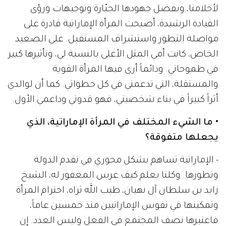
لأحلامنا، وبفضل جهودها الجبّارة وتوجيهات ورؤى
القيادة الرشيدة، أصبحت المرأة الإماراتية قادرة على
مواصلة التطور واستشراف المستقبل. على الصعيد
الخاص، كانت أمي المثل الأعلى بالنسبة لي، وتأثيرها كبير
في طموحاتي. ودائماً أرى فيها المرأة القوية
والمستقلة، التي تدعمني في كل خطواتي. كما أن لوالدي
أثراً كبيراً في بناء شخصيتي، فهو قدوتي وداعمي الأول.
• ما الشيء المختلف في المرأة الإماراتية، الذي
يجعلها متفوقة؟
- الإماراتية تساهم بشكل محوري في تقدم الدولة
وتطورها. وكلنا يعلم كيف غرس المغفور له، الشيخ
زايد بن سلطان آل نهيان، طيب الله ثراه، احترام المرأة
وتمكينها في نفوس الإماراتيين منذ خمسين عاماً،
فاعتبرها نصف المجتمع في الفعل وليس العدد. إن