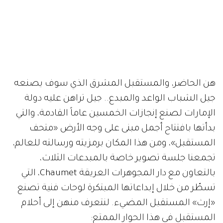
هن الحاضر، والمستقبل المشرق الذي سوف يصنعه
جيل الشباب الواعد والمبدع.. جيل تراهن عليه دولة
الإمارات لصنع إنجازات الخمسين عاماً القادمة، والتي
بدأتها بافتتاح أجمل مبنى على وجه الأرض «متحف
المستقبل»، ومن هذا المكان برمزيته ورسالته للعالم،
تجمعنا جلسة تصوير خاصة بالمبدعات الثلاث،
بالتعاون مع دار المجوهرات العريقة Chaumet، التي
تسطّر من خلال إبداعاتها المبتكرة لوحات فنية تصنع
«إرث» المستقبل المضيء. لنتعرف منهن إلى أحلام
المستقبل في هذا الحوار الممتع: