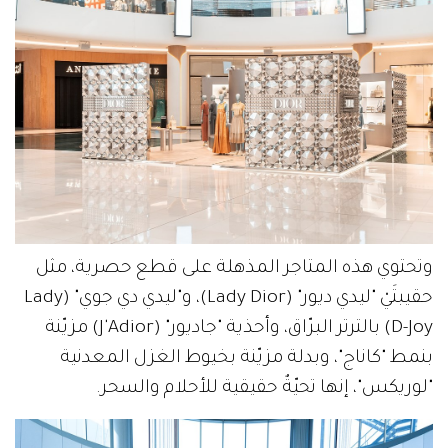
وتحتوي هذه المتاجر المذهلة على قطع حصرية، مثل
حقيبتَيْ "ليدي ديور" (Lady Dior)، و"ليدي دي جوي" (Lady
D-Joy) بالترتر البرّاق، وأحذية "جاديور" (J'Adior) مزيّنة
بنمط "كاناج"، وبدلة مزيّنة بخيوط الغزل المعدنية
"لوريكس"، إنها تحيّةٌ حقيقية للأحلام والسحر.