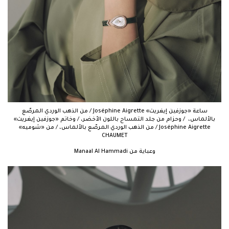
ساعة «جوزفين إيغريت» Joséphine Aigrette / من الذهب الوردي المرصّع
بالألماس، / وحزام من جلد التمساح باللون الأخضر، / وخاتم «جوزفين إيغريت»
Joséphine Aigrette / من الذهب الوردي المرصّع بالألماس، / من «شوميه»
CHAUMET
وعباية من Manaal Al Hammadi