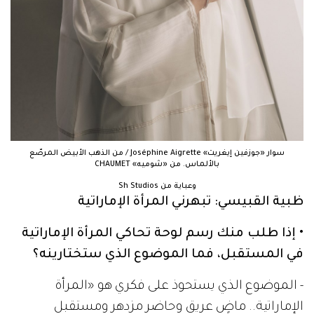
سوار «جوزفين إيغريت» Joséphine Aigrette / من الذهب الأبيض المرصّع
بالألماس. من «شوميه» CHAUMET
وعباية من Sh Studios
ظبية القبيسي: تبهرني المرأة الإماراتية
• إذا طلب منك رسم لوحة تحاكي المرأة الإماراتية
في المستقبل، فما الموضوع الذي ستختارينه؟
- الموضوع الذي يستحوذ على فكري هو «المرأة
الإماراتية.. ماضٍ عريق وحاضر مزدهر ومستقبل