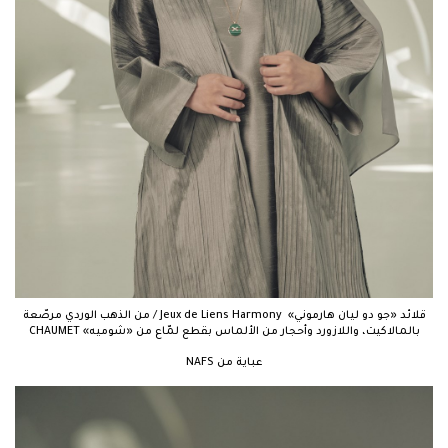
قلائد «جو دو ليان هارموني» Jeux de Liens Harmony / من الذهب الوردي مرصّعة
بالمالاكيت، واللازورد وأحجار من الألماس بقطع لمّاع من «شوميه» CHAUMET
عباية من NAFS