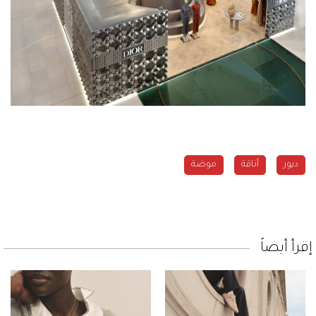
ديور
أناقة
موضة
إقرأ أيضاً