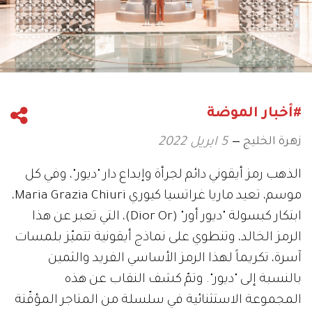
#أخبار الموضة
زهرة الخليج
5 ابريل 2022
الذهب رمز أيقوني دائم لجرأة وإبداع دار "ديور"، وفي كل
موسم، تعيد ماريا غراتسيا كيوري Maria Grazia Chiuri،
ابتكار كبسولة "ديور أور" (Dior Or)، التي تعبر عن هذا
الرمز الخالد، وتنطوي على نماذج أيقونية تتميّز بلمسات
آسرة، تكريماً لهذا الرمز الأساسي الفريد والثمين
بالنسبة إلى "ديور". وتمّ كشف النقاب عن هذه
المجموعة الاستثنائية في سلسلة من المتاجر المؤقّتة