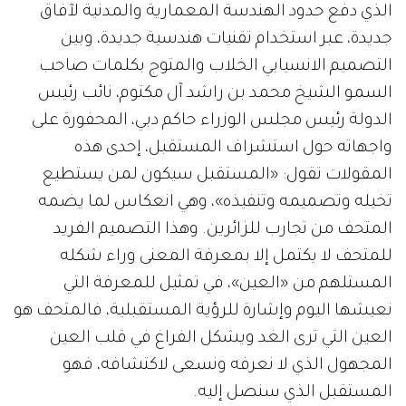
الذي دفع حدود الهندسة المعمارية والمدنية لآفاق
جديدة، عبر استخدام تقنيات هندسية جديدة، وبين
التصميم الانسيابي الخلاب والمتوج بكلمات صاحب
السمو الشيخ محمد بن راشد آل مكتوم، نائب رئيس
الدولة رئيس مجلس الوزراء حاكم دبي، المحفورة على
واجهاته حول استشراف المستقبل، إحدى هذه
المقولات تقول: «المستقبل سيكون لمن يستطيع
تخيله وتصميمه وتنفيذه»، وهي انعكاس لما يضمه
المتحف من تجارب للزائرين. وهذا التصميم الفريد
للمتحف لا يكتمل إلا بمعرفة المعنى وراء شكله
المستلهم من «العين»، في تمثيل للمعرفة التي
نعيشها اليوم وإشارة للرؤية المستقبلية، فالمتحف هو
العين التي ترى الغد ويشكل الفراغ في قلب العين
المجهول الذي لا نعرفه ونسعى لاكتشافه، فهو
المستقبل الذي سنصل إليه.