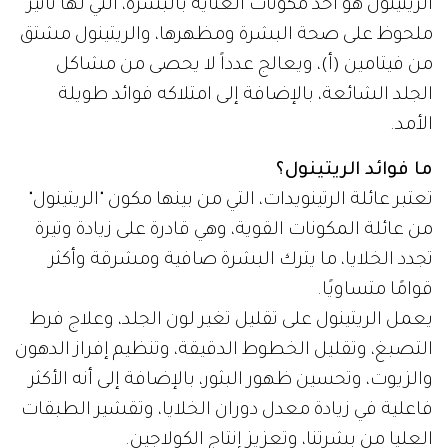
الريتينول هو أحد مكونات العناية بالبشرة، التي لها تأثير
ملحوظ على صحة البشرة ومظهرها، والريتينول مشتق
من فيتامين (أ)، ويعالج عدداً لا يحصى من مشاكل
الجلد الشائعة، بالإضافة إلى امتلاكه فوائد طويلة
الأمد.
ما فوائد الريتينول؟
تعتبر عائلة الرتينويدات، التي من بينها مكون "الريتينول"
من عائلة المكونات القوية، وهي قادرة على زيادة وتيرة
تجدد الخلايا، ما يترك البشرة صافية ومشرقة وأكثر
قوامًا متساويًا.
يعمل الريتينول على تقليل تغير لون الجلد، وعلاج فرط
التصبغ، وتقليل الخطوط الدقيقة، وتنظيم إفراز الدهون
والزيوت، وتحسين ظهور البثور، بالإضافة إلى أنه الأكثر
فاعلية في زيادة معدل دوران الخلايا، وتقشير الطبقات
العليا من بشرتنا، وتعزيز إنتاج الكولاجين.