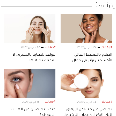
إقرأ أيضاً
#جمالك
#جمالك
22 مارس 2023
17 مارس 2023
العلاج بالضغط العالي
قواعد للعناية بالبشرة.. لا
الأكسجين يؤثر في جمال
يمكنكِ تجاهلها
بشرتك
#جمالك
#جمالك
14 مارس 2023
16 فبراير 2023
تخلصي من مشاكل الإرهاق..
كيف تتخلصين من الهالات
إليكِ أفضل كريمات الريتينول
السوداء؟