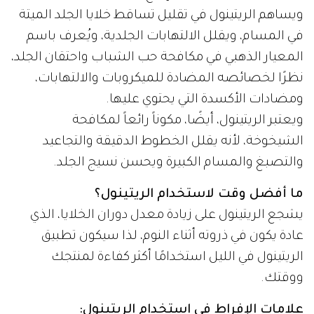
ويساهم الريتينول في تقليل تساقط خلايا الجلد الميتة
في المسام، ويقلل الالتهابات الجلدية، ويُعرف باسم
المعيار الذهبي في مكافحة حب الشباب واحتقان الجلد،
نظرًا لخصائصه المضادة للميكروبات والالتهابات،
ومضادات الأكسدة التي يحتوي عليها.
ويعتبر الريتينول، أيضًا، مكوناً رائعاً لمكافحة
الشيخوخة، لأنه يقلل الخطوط الدقيقة والتجاعيد
والتصبغ والمسام الكبيرة ويحسن نسيج الجلد.
ما أفضل وقت لاستخدام الريتينول؟
يشجع الريتينول على زيادة معدل دوران الخلايا، الذي
عادة يكون في ذروته أثناء النوم، لذا سيكون تطبيق
الريتينول في الليل استخدامًا أكثر كفاءة لمنتجك
ووقتك.
علامات الإفراط في استخدام الريتينول: