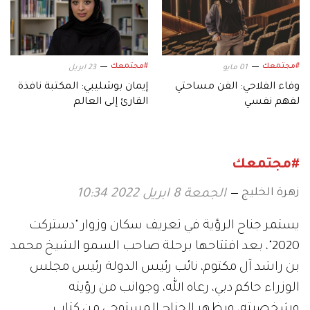
#مجتمعك
#مجتمعك
01 مايو
23 ابريل
وفاء الفلاحي: الفن مساحتي
إيمان بوشليبي: المكتبة نافذة
لفهم نفسي
القارئ إلى العالم
#مجتمعك
زهرة الخليج
الجمعة 8 ابريل 2022 10:34
يستمر جناح الرؤية في تعريف سكان وزوار "دستركت
2020"، بعد افتتاحها برحلة صاحب السمو الشيخ محمد
بن راشد آل مكتوم، نائب رئيس الدولة رئيس مجلس
الوزراء حاكم دبي، رعاه الله، وجوانب من رؤيته
وشخصيته، ويظهر الجناح المستوحى من كتاب