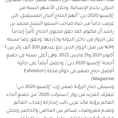
هذه المدينة العالمية التي دشنت عصراً جديداً للتعاون
الدولي يخدم الإنسانية، وخلال الأشهر الستة من
"إكسبو 2020 دبي" ألهم الجناح أجيال المستقبل، التي
عرفت جانباً من حياة صاحب السمو الشيخ محمد بن
راشد آل مكتوم، كما حقق محتوى الجناح تأثيراً إيجابياً
على الزوار من داخل الدولة وخارجها، وحقق رضا نسبته
96% من قبل الزوار الذين بلغ عددهم 200 ألف زائر بين 1
أكتوبر 2021 و31 مارس 2022، وهي أعلى نسبة في جميع
أجنحة "إكسبو 2020 دبي"، وحصل أيضاً على جائزة
أفضل جناح صغير في جوائز مجلة (Exhibitor
Magazine).
وسيبقى جناح الرؤية ضمن إرث "إكسبو 2020 دبي"
ليعرّف المزيد من زوار "دستركت 2020" من جميع أنحاء
العالم برؤية قائد عربي نالت إنجازاته إعجاب العالم،
ويقدم معروضات تسافر بين الماضي والحاضر، وتحكي