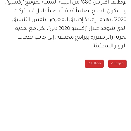
توظيف أكثر من 80% من البيئة المبنية لموقع "إكسبو"،
ويسكون الجناح معلماً ثقافياً مهماً داخل "دستركت
2020"، بهدف إعادة إطلاق المعرض بنفس التنسيق
الذي شوهد خلال "إكسبو 2020 دبي"، لكن مع تقديم
تجربة زائر معززة ببرامج مختلفة، إلى جانب خدمات
الزوار المحسّنة.
منوعات
فعاليات