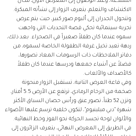
الشندغة، وعند الوصول إلى المعرض الأول، مكان
الاكتشاف والتعلم، يتعرف الزوار إلى نشأته المبكرة.
وتتحول الجدران إلى ألبوم صور كبير، حيث يتم عرض
تجربة سينمائية تحكي قصة التحديات التي واجهت
سموه عندما كان طفلاً صغيراً في الصحراء. بعد ذلك،
ردهة تعيد تخيل غرفة الطفولة الخاصة لسموه، من
دفاتر الملاحظات ذات الرسومات المعاد تصورها،
فضلاً عن أشياء جمعها ودرسها عندما كان طفلاً
كالأصداف والألعاب.
وفي قاعة العرض الثانية، تستقبل الزوار منحوتة
ضخمة من الرخام الرمادي، ترتفع عن الأرض 5.5 أمتار،
وتزن 52 طناً، تصور عنق ورأس حصان السباق الأكثر
شهرة "دبي ميلينيوم"، لتكون خلفية ترسم عليها الأضواء
والألوان لوحة تجسد الحركة نحو الفوز وخط النهائية.
في الطريق إلى المعرض النهائي، يتعرف الزائرون إلى