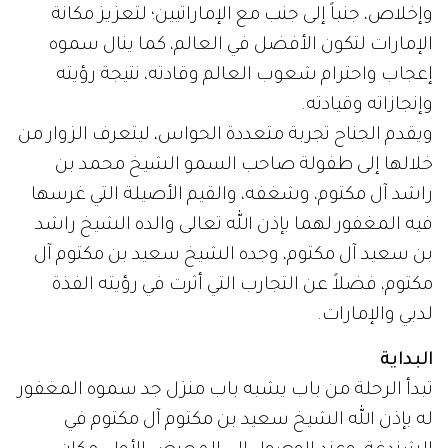
وإخلاص، جنباً إلى جنب مع الإماراتيين؛ لتعزيز مكانة
الإمارات لتكون الأفضل في العالم، كما ينال سموه
إعجاب واحترام شعوب العالم وقادته، نتيجة رؤيته
وإنجازاته وقيادته.
ويقدم الجناح تجربة متعددة الحواس، ليتعرف الزوار من
خلالها إلى طفولة صاحب السمو الشيخ محمد بن
راشد آل مكتوم، وشغفه، والقيم الأصيلة التي غرسها
فيه المغفور لهما بإذن الله تعالى والده الشيخ راشد
بن سعيد آل مكتوم، وجده الشيخ سعيد بن مكتوم آل
مكتوم، فضلاً عن التجارب التي أثرت في رؤيته الفذة
لدبي والإمارات.
البداية
تبدأ الرحلة من باب يشبه باب منزل جد سموه المغفور
له بإذن الله الشيخ سعيد بن مكتوم آل مكتوم في