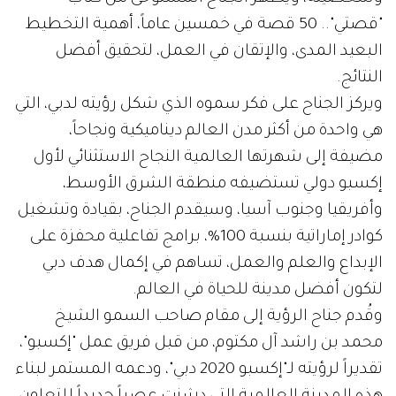
"قصتي".. 50 قصة في خمسين عاماً، أهمية التخطيط
البعيد المدى، والإتقان في العمل، لتحقيق أفضل
النتائج.
ويركز الجناح على فكر سموه الذي شكل رؤيته لدبي، التي
هي واحدة من أكثر مدن العالم ديناميكية ونجاحاً،
مضيفة إلى شهرتها العالمية النجاح الاستثنائي لأول
إكسبو دولي تستضيفه منطقة الشرق الأوسط،
وأفريقيا وجنوب آسيا، وسيقدم الجناح، بقيادة وتشغيل
كوادر إماراتية بنسبة 100%، برامج تفاعلية محفزة على
الإبداع والعلم والعمل، تساهم في إكمال هدف دبي
لتكون أفضل مدينة للحياة في العالم.
وقُدم جناح الرؤية إلى مقام صاحب السمو الشيخ
محمد بن راشد آل مكتوم، من قبل فريق عمل "إكسبو"،
تقديراً لرؤيته لـ"إكسبو 2020 دبي"، ودعمه المستمر لبناء