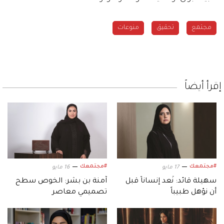
مجتمع
تحقيق
منوعات
إقرأ أيضاً
#مجتمعك
#مجتمعك
17 مايو
16 مايو
سهيلة قائد: نُعد إنساناً قبل
آمنة بن بشر: الخوص سطح
أن نؤهل طبيباً
تصميمي معاصر