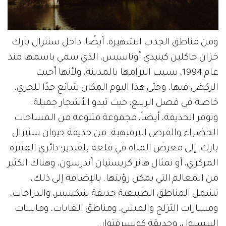
ومن مناطق الجذب الشهيرة، أيضًا، داخل سنترال بارك
خزان جاكلين كينيدي أوناسيس، الذي سمي باسمها منذ
عام 1994، بسبب التزامها بالمدينة، ولأنها أحبت
الركض فيها، وحتى هذا اليوم المكان شائع جدًا للجري،
خاصة في فصل الربيع، حيث تبدو الأشجار جميلة.
وتوفر الحديقة، أيضاً، مجموعة متنوعة من المساحات
الخضراء والفرص الترفيهية. من حديقة حيوان سنترال
بارك، إلى معرض المياه في قلعة بلفيدير؛ دائري المنتزه
المركزي، أو تمثال هانز كريستيان أندرسون، وهناك الكثير
من المعالم التي يمكن رؤيتها. بالإضافة إلى ذلك،
تشمل المناطق الطبيعية حديقة شكسبير، والدراجات،
ومسارات التزلج والمشي، ومناطق الغابات، وماسات
البيسبول، وحديقة كونسرفتوار.