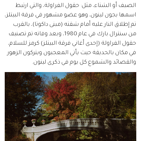
الصيف أو الشتاء، مثل: حقول الفراولة، والتي ارتبط
اسمها بجون لينون، وهو عضو مشهور في فرقة البيتلز،
تم إطلاق النار عليه أمام شقته (مبنى داكوتا)، بالقرب
من سنترال بارك في عام 1980، وبعد وفاته تم تصنيف
حقول الفراولة (إحدى أغاني فرقة البيتلز) كرمز للسلام،
في مكان بالحديقة حيث يأتي المعجبون ويتركون الزهور
والقصائد والشموع كل يوم في ذكرى لينون.