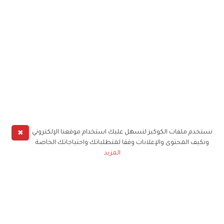
✖
نستخدم ملفات الكوكيز لنسهل عليك استخدام موقعنا الإلكتروني
ونكيف المحتوى والإعلانات وفقا لمتطلباتك واحتياجاتك الخاصة
المزيد
حملوا تطبيق
زهرة الخليج