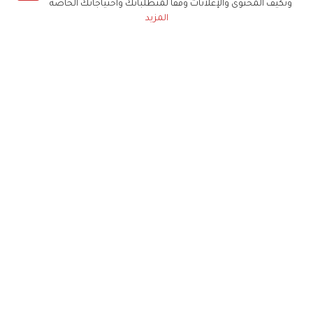
ونكيف المحتوى والإعلانات وفقا لمتطلباتك واحتياجاتك الخاصة
المزيد
حملوا تطبيق
زهرة الخليج
الاشتراك للحصول على ملخص أسبوعي على بريدك
الإلكتروني