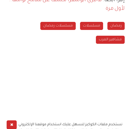
إقرأ أيضاً:
فاليري أبوشقرا تكشف عن ملامح توأمها..
لأول مرة
رمضان
مسلسلات
مسلسلات رمضان
مشاهير العرب
✖
نستخدم ملفات الكوكيز لنسهل عليك استخدام موقعنا الإلكتروني