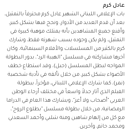
عادل كرم
بات الإعلامي اللبناني الشهير عادل كرم محترفاً بالتمثيل،
بعد أن قدم العديد من الأدوار، ونجح فيها بشكل كبير،
وأقنع جميع المشاهدين بأنه يمتلك موهبة كبيرة في
التمثيل، ولم يكن وجوده بسبب شهرته فقط، وشارك
كرم بالكثير من المسلسلات والأفلام السينمائية، وكان
آخرها مشاركته في مسلسل "الهيبة الرد"، بدور البطولة
المواجه لبطل المسلسل (جبل)، وقد استطاع خطف
الأضواء بشكل كبير، من خلال تألقه في تأدية شخصية
(نمر)، كما شارك الإعلامي اللبناني، مؤخراً، ببطولة
الفيلم الذي أثار جدلاً واسعاً في مختلف أرجاء الوطن
العربي "أصحاب ولا أعز"، ويشارك هذا العام في الدراما
الرمضانية، من خلال بطولة مسلسل "بطلوع الروح"،
مع كل من إلهام شاهين ومنة شلبي وأحمد السعدني
ومحمد حاتم، وآخرين.