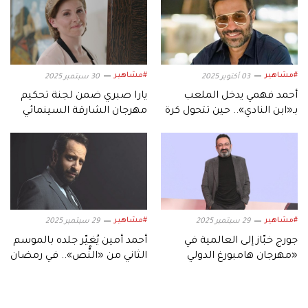
#مشاهير
#مشاهير
03 أكتوبر 2025
30 سبتمبر 2025
أحمد فهمي يدخل الملعب
يارا صبري ضمن لجنة تحكيم
بـ«ابن النادي».. حين تتحول كرة
مهرجان الشارقة السينمائي
القدم إلى دراما
للأطفال والشباب
#مشاهير
#مشاهير
29 سبتمبر 2025
29 سبتمبر 2025
جورج خبّاز إلى العالمية في
أحمد أمين يُغيّر جلده بالموسم
«مهرجان هامبورغ الدولي
الثاني من «النُّص».. في رمضان
للسينما»
2026