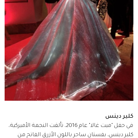
كلير دينس
في حفل "ميت غالا" عام 2016، تألقت النجمة الأميركية،
كلير دينس، بفستان ساحر باللون الأزرق الفاتح من