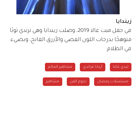
زيندايا
في حفل ميت غالا 2019، وصلت زيندايا وهي ترتدي ثوبًا
متوهجًا بدرجات اللون الفضي والأزرق الفاتح، ويضيء
في الظلام.
ليدي غاغا
أريانا غراندي
مشاهير العالم
مسلسلات رمضان
نجوم الفن
مشاهير