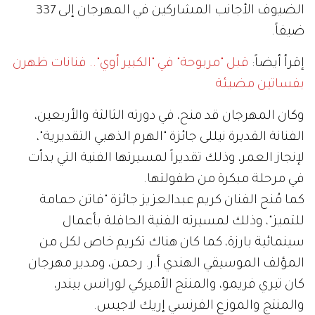
الضيوف الأجانب المشاركين في المهرجان إلى 337
ضيفاً.
إقرأ أيضاً:
قبل "مربوحة" في "الكبير أوي".. فنانات ظهرن
بفساتين مضيئة
وكان المهرجان قد منح، في دورته الثالثة والأربعين،
الفنانة القديرة نيللى جائزة "الهرم الذهبي التقديرية"،
لإنجاز العمر، وذلك تقديراً لمسيرتها الفنية التي بدأت
في مرحلة مبكرة من طفولتها.
كما مُنح الفنان كريم عبدالعزيز جائزة "فاتن حمامة
للتميز"، وذلك لمسيرته الفنية الحافلة بأعمال
سينمائية بارزة، كما كان هناك تكريم خاص لكل من
المؤلف الموسيقي الهندي أ.ر. رحمن، ومدير مهرجان
كان تيري فريمو، والمنتج الأميركي لورانس بيندر،
والمنتج والموزع الفرنسي إريك لاجيس.