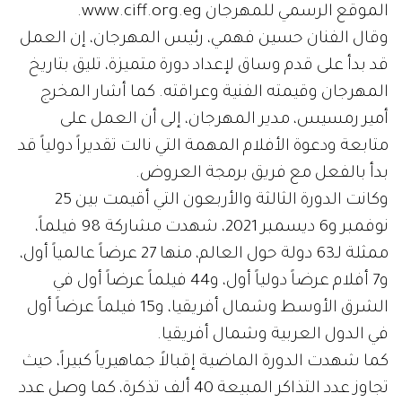
الموقع الرسمي للمهرجان www.ciff.org.eg.
وقال الفنان حسين فهمي، رئيس المهرجان، إن العمل
قد بدأ على قدم وساق لإعداد دورة متميزة، تليق بتاريخ
المهرجان وقيمته الفنية وعراقته. كما أشار المخرج
أمير رمسيس، مدير المهرجان، إلى أن العمل على
متابعة ودعوة الأفلام المهمة التي نالت تقديراً دولياً قد
بدأ بالفعل مع فريق برمجة العروض.
وكانت الدورة الثالثة والأربعون التي أقيمت بين 25
نوفمبر و6 ديسمبر 2021، شهدت مشاركة 98 فيلماً،
ممثلة لـ63 دولة حول العالم، منها 27 عرضاً عالمياً أول،
و7 أفلام عرضاً دولياً أول، و44 فيلماً عرضاً أول في
الشرق الأوسط وشمال أفريقيا، و15 فيلماً عرضاً أول
في الدول العربية وشمال أفريقيا.
كما شهدت الدورة الماضية إقبالاً جماهيرياً كبيراً، حيث
تجاوز عدد التذاكر المبيعة 40 ألف تذكرة، كما وصل عدد