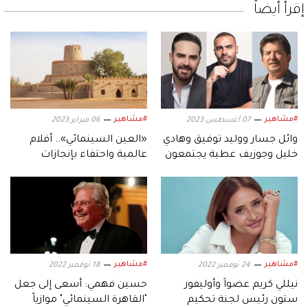
إقرأ أيضاً
#مشاهير
#مشاهير
07 أغسطس 2023
06 فبراير 2023
وائل جسار ووليد توفيق وهادي
«العين السينمائي».. أفلام
خليل وجوزيف عطية يجتمعون
عالمية واحتفاء بإنجازات
في الأردن
الفنانين
#مشاهير
#مشاهير
24 نوفمبر 2022
18 نوفمبر 2022
نيللي كريم عضواً وأوليفور
حسين فهمي: أسعى إلى جعل
ستون رئيس لجنة تحكيم
"القاهرة السينمائي" موازياً