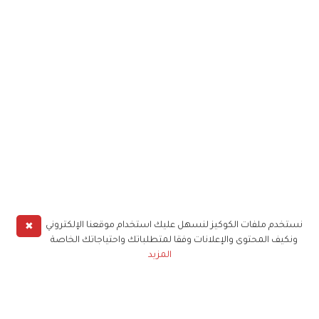
✖
نستخدم ملفات الكوكيز لنسهل عليك استخدام موقعنا الإلكتروني
ونكيف المحتوى والإعلانات وفقا لمتطلباتك واحتياجاتك الخاصة
المزيد