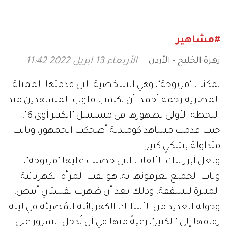
"مهرجان البحر الأحمر
للمهرجانات العالمية
السينمائي"
#مشاهير
زهرة الخليج - الأردن
الأربعاء 13 ابريل 2022 11:42
تمكنت "مربوحة"، وهي الشخصية التي قدمتها الممثلة
المصرية رحمة أحمد، أن تكسب قلوب المشاهدين منذ
اللحظة الأولى لظهورها في مسلسل "الكبير أوي 6"،
حيث قدمت مشاهد كوميدية أضحكت الجمهور، وباتت
متداولة بشكلٍ كبير.
ولعل أبرز تلك الألقاب التي حصلت عليها "مربوحة"،
وبات الجميع يعرفونها به، هو لقب المرأة الكهربائية
المثيرة للشفقة، وذلك بعد أن ظهرت بفستانٍ أبيض،
وحوله العديد من الأسلاك الكهربائية المُضيئة في ليلة
زفافها إلى "الكبير"، رغبةً منها في أن تُدخل السرور على