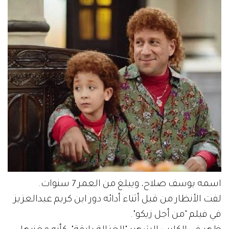
اسمه يوسف صلاح، ويبلغ من العمر 7 سنوات.
لفت الأنظار من قبل أثناء أدائه دور ابن كريم عبدالعزيز
في فيلم "من أجل زيكو".