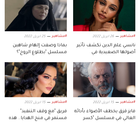
#مشاهير
#مشاهير
26 ابريل 2022
25 ابريل 2022
نانسي علم الدين تكشف تأثير
بماذا وصفت إلهام شاهين
أصولها الصعيدية في
مسلسل "بطلوع الروح"؟
شخصيتها بـ"جزيرة غمام"
#مشاهير
#مشاهير
15 ابريل 2022
15 ابريل 2022
فايز قزق يخطف الأضواء بأدائه
فريق "مع وقف التنفيذ"
العالي في مسلسل "كسر
مستمر في منح الهدايا.. هذه
عضم"
المرة لصفاء سلطان