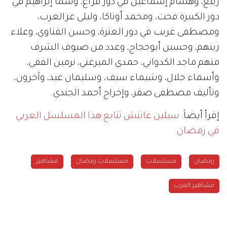
ربيع، وهشام إسماعيل في دور فزاع، وسما إبراهيم في
دور الكبيرة فحت، ومحمد أوتاكا، وليلى عزالعرب،
ومصطفى غريب في دور العترة، وحسن القناوي، وعلاء
زينهم، وحسين أبوحجاج، وعدد من ضيوف الشرف
منهم ماجد الكدواني، حمدي الميرغني، نرمين الفقي،
وأسماء جلال، وشيماء سيف، وسليمان عيد، وآخرون،
وتأليف مصطفى صقر، وإخراج أحمد الجندي.
إقرأ أيضاً:
سيلين غانتش تتابع هذا المسلسل العربي
في رمضان
رمضان
مسلسلات
مسلسلات رمضان
مشاهير
مشاهير العرب