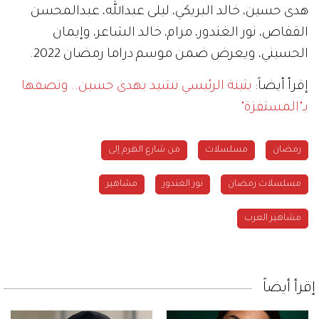
هدى حسين، خالد البريكي، ليلى عبدالله، عبدالمحسن
القفاص، نور الغندور، مرام، خالد الشاعر، وإيمان
الحسيني، ويعرض ضمن موسم دراما رمضان 2022.
إقرأ أيضاً:
بثينة الرئيسي تشيد بهدى حسين.. وتصفها
بـ"المستفزة"
رمضان
مسلسلات
من شارع الهرم إلى
مسلسلات رمضان
نور الغندور
مشاهير
مشاهير العرب
إقرأ أيضاً