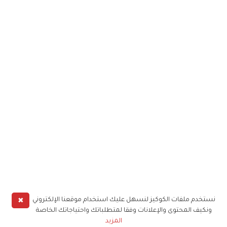
✖
نستخدم ملفات الكوكيز لنسهل عليك استخدام موقعنا الإلكتروني
ونكيف المحتوى والإعلانات وفقا لمتطلباتك واحتياجاتك الخاصة
المزيد