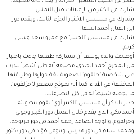
ظهر في الكليب الشهير "الغزالة رايقة"، كأنه مغنيها.
شارك في الكثير من الإعلانات قبل التمثيل.
يشارك في مسلسل الاختيار الجزء الثالث، ويقدم دور
ابن الفنان أحمد السقا.
شارك في مسلسل "الجسر" مع عمرو سعد ونيللي
كريم.
أوضحت والدة يوسف أن مشاركة طفلها جاءت باختيار
من المخرج أحمد الجندي، مضيفة أنه ظل أشهراً يتدرب
على شخصية "حلقوم" لصعوبة لغة حوارها وطريقتها
المختلفة في الأداء، كما أنه نموذج مصغر لـ"حزلقوم"،
ما يجعله شبيهاً له في كل التصرفات.
جدير بالذكر أن مسلسل "الكبير أوي" يقوم ببطولته
أحمد مكي، الذي يقدم خلال العمل دور الكبير وجوني
وحزلقوم، والوجه الصاعد رحمة أحمد في دور مربوحة،
ومحمد سلام في دور هدرس، وبيومي فؤاد في دور دكتور