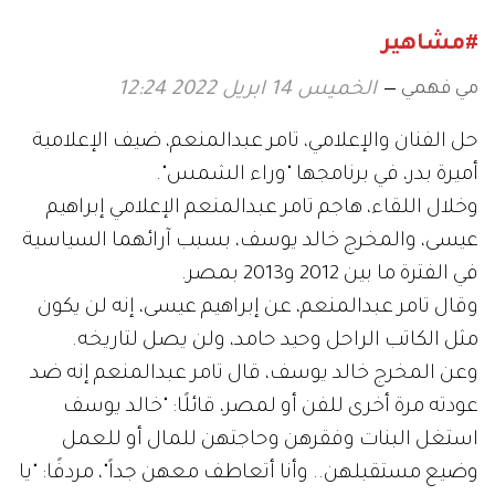
#مشاهير
مي فهمي
الخميس 14 ابريل 2022 12:24
حل الفنان والإعلامي، تامر عبدالمنعم، ضيف الإعلامية
أميرة بدر، في برنامجها "وراء الشمس".
وخلال اللقاء، هاجم تامر عبدالمنعم الإعلامي إبراهيم
عيسى، والمخرج خالد يوسف، بسبب آرائهما السياسية
في الفترة ما بين 2012 و2013 بمصر.
وقال تامر عبدالمنعم، عن إبراهيم عيسى، إنه لن يكون
مثل الكاتب الراحل وحيد حامد، ولن يصل لتاريخه.
وعن المخرج خالد يوسف، قال تامر عبدالمنعم إنه ضد
عودته مرة أخرى للفن أو لمصر، قائلًا: "خالد يوسف
استغل البنات وفقرهن وحاجتهن للمال أو للعمل
وضيع مستقبلهن.. وأنا أتعاطف معهن جداً"، مردفًا: "يا