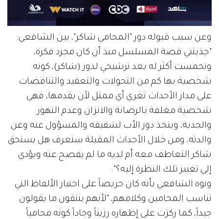
وعن سبب قبوله دور "المحامي شاكر"، بين الشافعي:
"جذبتني قصة المسلسل منذ أن كان مجرد فكرة،
وتحمست أكثر له بعد ترشيحي لدور (شاكر)، كونه
شخصية بها كم من التحولات والتعقيد والتناقضات
على مدار الأحداث تغري أي ممثل لأن يقدمها، فهي
شخصية مغلفة بالرصانة والاتزان وعدم التهور
والجدية، ويتخذ دور الأب لشقيقه والمسؤول عنه وعن
والدته، ومن خلال الأحداث المقبلة سنعرف هل يستحق
شاكر التعاطف معه أم لديه ما لم يفصح عنه ويؤدي
إلى تغيير تلك النظرة إليه؟".
ونوه الشافعي بأنه كان حريصاً على اختيار الألفاظ التي
تناسب المحامين وكلامهم، "لأنهم ينتقون ما يقولون
جيداً، كما ركزت على إظهاره رزيناً وجاداً كونه محامياً