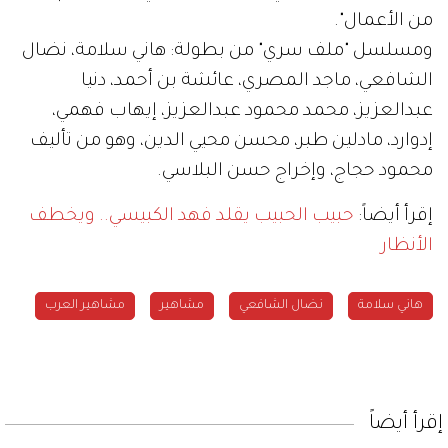
من الأعمال".
ومسلسل "ملف سري" من بطولة: هاني سلامة، نضال
الشافعي، ماجد المصري، عائشة بن أحمد، دنيا
عبدالعزيز، محمد محمود عبدالعزيز، إيهاب فهمي،
إدوارد، مادلين طبر، محسن محيي الدين، وهو من تأليف
محمود حجاج، وإخراج حسن البلاسي.
إقرأ أيضاً:
حبيب الحبيب يقلد فهد الكبيسي.. ويخطف
الأنظار
هاني سلامة
نضال الشافعي
مشاهير
مشاهير العرب
إقرأ أيضاً