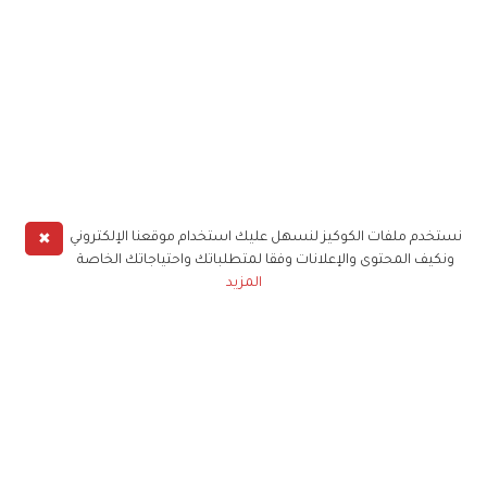
✖
نستخدم ملفات الكوكيز لنسهل عليك استخدام موقعنا الإلكتروني
ونكيف المحتوى والإعلانات وفقا لمتطلباتك واحتياجاتك الخاصة
المزيد
حملوا تطبيق
زهرة الخليج