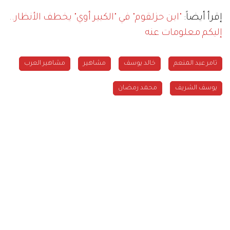
إقرأ أيضاً:
"ابن حزلقوم" في "الكبير أوي" يخطف الأنظار..
إليكم معلومات عنه
خالد يوسف
مشاهير
مشاهير العرب
يوسف الشريف
محمد رمضان