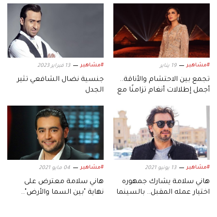
#مشاهير
#مشاهير
19 يناير
13 فبراير 2023
تجمع بين الاحتشام والأناقة..
جنسية نضال الشافعي تثير
أجمل إطلالات أنغام تزامنًا مع
الجدل
عيد ميلادها الـ53
#مشاهير
#مشاهير
13 يونيو 2021
04 مايو 2021
هاني سلامة يشارك جمهوره
هاني سلامة معترض على
اختيار عمله المقبل.. بالسينما
نهاية "بين السما والأرض"..
أم بالتلفزيون؟
ويعتذر للجمهور