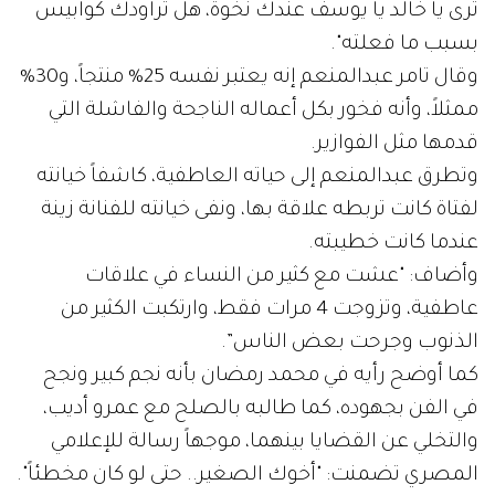
ترى يا خالد يا يوسف عندك نخوة، هل تراودك كوابيس
بسبب ما فعلته".
وقال تامر عبدالمنعم إنه يعتبر نفسه 25% منتجاً، و30%
ممثلاً، وأنه فخور بكل أعماله الناجحة والفاشلة التي
قدمها مثل الفوازير.
وتطرق عبدالمنعم إلى حياته العاطفية، كاشفاً خيانته
لفتاة كانت تربطه علاقة بها، ونفى خيانته للفنانة زينة
عندما كانت خطيبته.
وأضاف: "عشت مع كثير من النساء في علاقات
عاطفية، وتزوجت 4 مرات فقط، وارتكبت الكثير من
الذنوب وجرحت بعض الناس”.
كما أوضح رأيه في محمد رمضان بأنه نجم كبير ونجح
في الفن بجهوده، كما طالبه بالصلح مع عمرو أديب،
والتخلي عن القضايا بينهما، موجهاً رسالة للإعلامي
المصري تضمنت: "أخوك الصغير.. حتى لو كان مخطئاً".