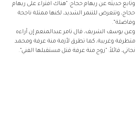
وتابع حديثه عن ريهام حجاج: "هناك افتراء على ريهام
حجاج، وتتعرض للتنمر الشديد، لكنها ممثلة ناجحة
وفاضلة”.
وعن يوسف الشريف، قال تامر عبدالمنعم إن آراءه
متطرفة وغريبة، كما تطرق لأزمة منة عرفة ومحمد
نجاتي، قائلاً: "زوج منة عرفة قتل مستقبلها الفني".