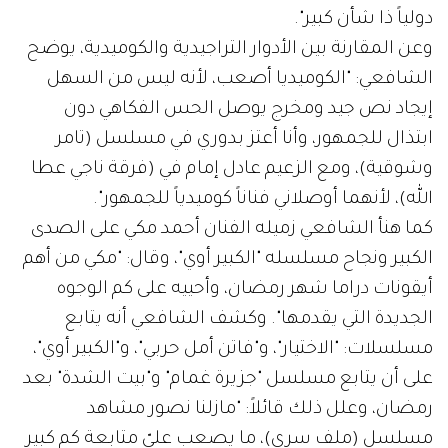
دولياً ذا شأن كبير".
وعن المقارنة بين الأدوار التراجيدية والكوميدية، يوضح
الشافعي: "الكوميديا أصعب، لأنه ليس من السهل
إيجاد نص جيد ومخرج يوصل الحس الفكاهي دون
ابتذال للجمهور، وأنا أعتز بدوري في مسلسل (تامر
وشوقية)، ومع الزعيم عادل إمام في (فرقة ناجي عطا
الله)، لأنهما أوصلاني فناناً كوميدياً للجمهور".
كما هنأ الشافعي زميله الفنان أحمد مكي على الصدى
الكبير ونجاح مسلسله "الكبير أوي"، وقال: "مكي من أهم
أيقونات دراما شهر رمضان، وأحييه على كم الوجوه
الجديدة التي يقدمها". وكشف الشافعي أنه يتابع
مسلسلات: "الاختيار"، و"فاتن أمل حربي"، و"الكبير أوي"،
على أن يتابع مسلسل "جزيرة غمام" و"بيت الشدة" بعد
رمضان، وعلل ذلك قائلاً: "مازلنا نصور مشاهد
مسلسل (ملف سري)، ما يصعب عليّ متابعة كم كبير