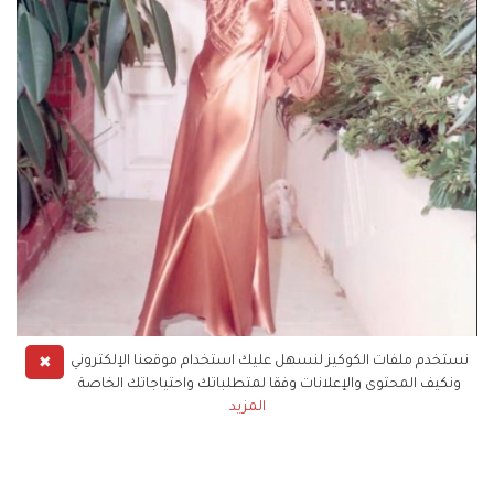
✖
نستخدم ملفات الكوكيز لنسهل عليك استخدام موقعنا الإلكتروني
ونكيف المحتوى والإعلانات وفقا لمتطلباتك واحتياجاتك الخاصة
ديانا روس
المزيد
ستكون ديانا روس دائمًا مصدر إلهام للأناقة والروعة
من فساتينها الكريستالية، وفساتينها الحريرية الأنيقة،