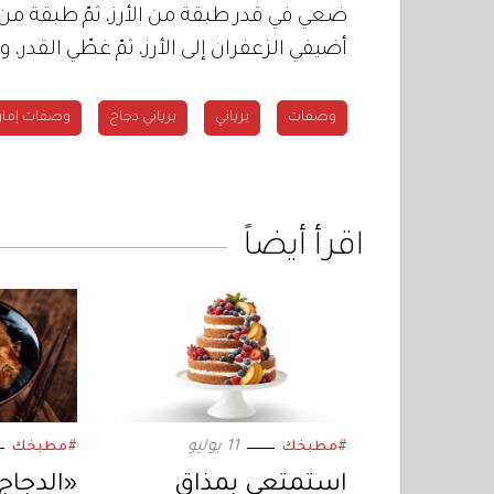
ضعي في قدر طبقة من الأرز، ثمّ طبقة من ا
أضيفي الزعفران إلى الأرز، ثمّ غطّي القدر، واتركي ال
وصفات
برياني
برياني دجاج
وصفات إمارا
اقرأ أيضاً
11 يوليو
#مطبخك
#مطبخك
استمتعي بمذاق
«الدجاج