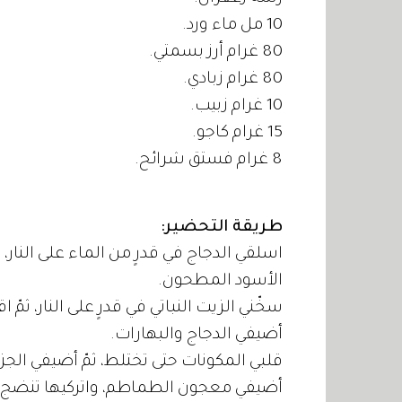
10 مل ماء ورد.
80 غرام أرز بسمتي.
80 غرام زبادي.
10 غرام زبيب.
15 غرام كاجو.
8 غرام فستق شرائح.
طريقة التحضير:
اسلقي الدجاج في قدرٍ من الماء على النار،
الأسود المطحون.
سخّني الزيت النباتي في قدرٍ على النار، ثم
أضيفي الدجاج والبهارات.
قلبي المكونات حتى تختلط، ثمّ أضيفي الجز
أضيفي معجون الطماطم، واتركيها تنضج لمدة 10 