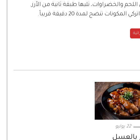
للحم والخضراوات، تليها طبقة ثانية من الأرز.
مكونات تنضج لمدة 20 دقيقة قريباً.
تية
22 يوليو
 بالعسل