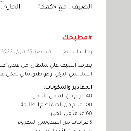
الصيف.. مع «كعكة
الحار».
الخوخ والتوت الأزرق»
الحلاوة 
طبق وا
#مطبخك
رحاب الشيخ
الجمعة 15 ابريل 2022 15:27
يعرفنا الشيف علي سلطان، من فندق "غلف
السلاتسي التركي، وهو طبق نباتي يمكن تق
المقادير والمكونات:
40 غرام من البصل الأحمر.
100 غرام من الطماطم الطازجة.
60 غراماً من الخيار.
5 غرامات من البقدونس المفروم.