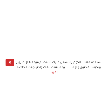
✖
نستخدم ملفات الكوكيز لنسهل عليك استخدام موقعنا الإلكتروني
ونكيف المحتوى والإعلانات وفقا لمتطلباتك واحتياجاتك الخاصة
المزيد
حملوا تطبيق
زهرة الخليج