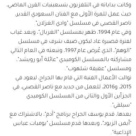
وكانت بداياته في التلفزيون بتسعينيات القرن الماضي،
حيث عمل للمرة الأولى مع الفنان السعودي القدير، ​
ناصر القصبي​ في مسلسل "وادي الغزلان".
وفي عام 1994، ظهر بمسلسل "الغربال"، وبعد غياب
لفترة قصيرة عاد ليكون ضيف شرف في مسلسل
”الوهم"، الذي عُرض عام 1997، وتبعته في العام التالي
مشاركته بالمسلسل الكوميدي ”عائلة أبو رويشد"،
ومسلسل "عفيفة شلهوب".
توالت الأعمال الفنية التي قام بها الجراح، ليعود في
2015، و2016، للعمل من جديد مع ناصر القصبي، في
الجزأين الأول والثاني من المسلسل الكوميدي
"سيلفي".
بعدها، قدم يوسف الجراح برنامج "آدم"، بالاشتراك مع
"أيمن الزيود"، وبعدها قدم مسلسل "يوميات عباس
الإذاعية".