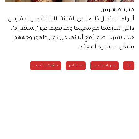
ميريام فارس
أجواء الاحتفال ذاتها لدى الفنانة اللبنانية ميريام فارس،
والتي شاركتها مع محبيها ومتابعيها عبر "إنستغرام"،
حيث نشرت صوراً مع أبنائها من دون ظهور وجههم
بشكل مباشر كالمعتاد.
يارا
ميريام فارس
مشاهير
مشاهير العرب