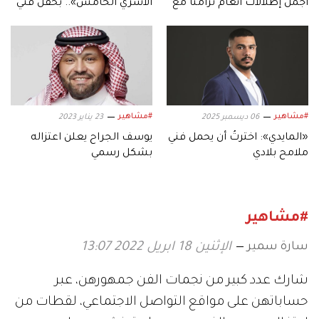
أجمل إطلالات أنغام تزامنًا مع
الأسري الخامس».. بحفل فني
عيد ميلادها الـ53
استثنائي
#مشاهير
#مشاهير
06 ديسمبر 2025
23 يناير 2023
«المايدي»: اخترتُ أن يحمل فني
يوسف الجراح يعلن اعتزاله
ملامح بلادي
بشكل رسمي
#مشاهير
سارة سمير
الإثنين 18 ابريل 2022 13:07
شارك عدد كبير من نجمات الفن جمهورهن، عبر
حساباتهن على مواقع التواصل الاجتماعي، لقطات من