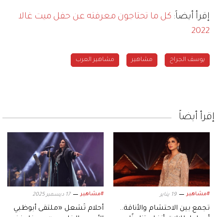
إقرأ أيضاً:
كل ما تحتاجون معرفته عن حفل ميت غالا
2022
يوسف الجراح
مشاهير
مشاهير العرب
إقرأ أيضاً
#مشاهير
#مشاهير
19 يناير
17 ديسمبر 2025
تجمع بين الاحتشام والأناقة..
أحلام تُشعل «ملتقى أبوظبي