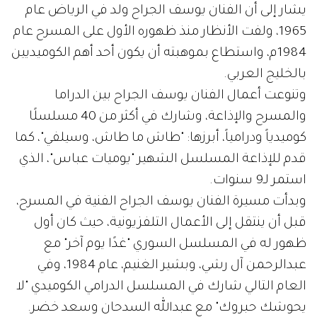
يشار إلى أن الفنان يوسف الجراح ولد في الرياض عام
1965، ولفت الأنظار منذ ظهوره الأول على المسرح عام
1984م، واستطاع بموهبته أن يكون أحد أهم الكوميديين
بالخليج العربي.
وتنوعت أعمال الفنان يوسف الجراح بين الدراما
والمسرح والإذاعة، وشارك في أكثر من 40 مسلسلًا
كوميدياً ودرامياً، أبرزها: "طاش ما طاش، وسيلفي"، كما
قدم للإذاعة المسلسل الشهير "يوميات عباس"، الذي
استمر لـ9 سنوات.
وبدأت مسيرة الفنان يوسف الجراح الفنية في المسرح،
قبل أن ينتقل إلى الأعمال التلفزيونية، حيث كان أول
ظهور له في المسلسل السوري "غدًا يوم آخر" مع ​
عبدالرحمن آل رشي​، وبشير الغنيم، عام 1984، وفي
العام التالي شارك في المسلسل الدرامي الكوميدي "لا
يحوشك حبروك" مع ​عبدالله السدحان​ وسعد خضر.