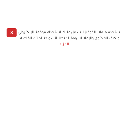
✖
نستخدم ملفات الكوكيز لنسهل عليك استخدام موقعنا الإلكتروني
ونكيف المحتوى والإعلانات وفقا لمتطلباتك واحتياجاتك الخاصة
المزيد
حملوا تطبيق
زهرة الخليج