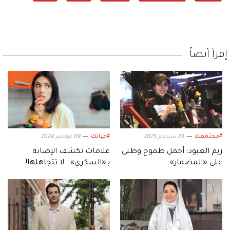
إقرأ أيضاً
#مجتمعك
#حياتك
23 سبتمبر 2025
09 نوفمبر 2024
ريم العبود: أحمل طموح وطني
علامات تكشف الإصابة
على «المضمار»
بـ«السكري».. لا تتجاهلها!