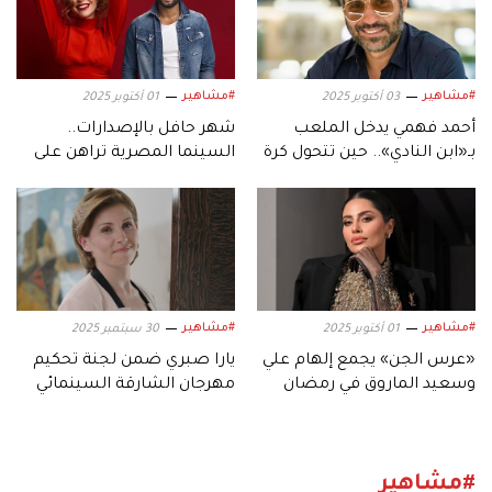
#مشاهير
#مشاهير
03 أكتوبر 2025
01 أكتوبر 2025
أحمد فهمي يدخل الملعب
شهر حافل بالإصدارات..
بـ«ابن النادي».. حين تتحول كرة
السينما المصرية تراهن على
القدم إلى دراما
موسم أكتوبر
#مشاهير
#مشاهير
01 أكتوبر 2025
30 سبتمبر 2025
«عرس الجن» يجمع إلهام علي
يارا صبري ضمن لجنة تحكيم
وسعيد الماروق في رمضان
مهرجان الشارقة السينمائي
2026
للأطفال والشباب
#مشاهير