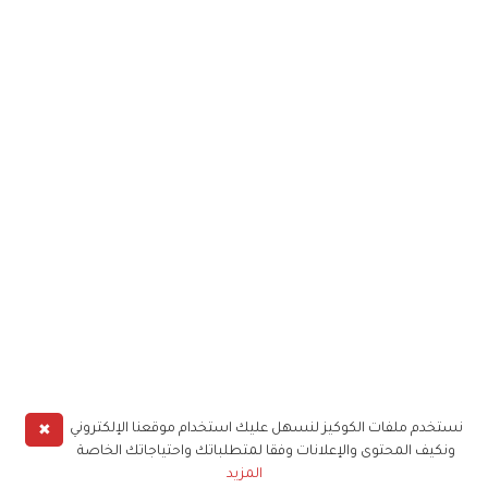
✖
نستخدم ملفات الكوكيز لنسهل عليك استخدام موقعنا الإلكتروني
ونكيف المحتوى والإعلانات وفقا لمتطلباتك واحتياجاتك الخاصة
المزيد