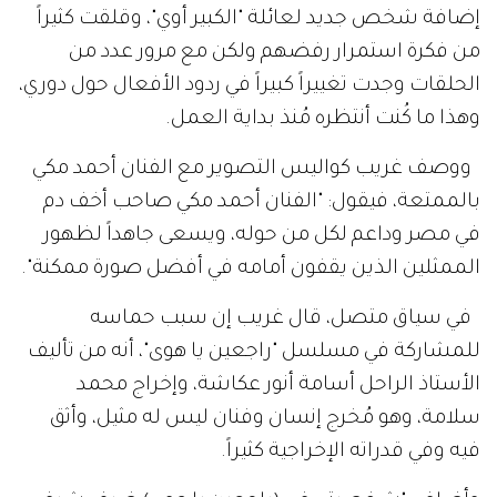
إضافة شخص جديد لعائلة "الكبير أوي"، وقلقت كثيراً
من فكرة استمرار رفضهم ولكن مع مرور عدد من
الحلقات وجدت تغييراً كبيراً في ردود الأفعال حول دوري،
وهذا ما كُنت أنتظره مُنذ بداية العمل.
ووصف غريب كواليس التصوير مع الفنان أحمد مكي
بالممتعة، فيقول: "الفنان أحمد مكي صاحب أخف دم
في مصر وداعم لكل من حوله، ويسعى جاهداً لظهور
الممثلين الذين يقفون أمامه في أفضل صورة ممكنة".
في سياق متصل، قال غريب إن سبب حماسه
للمشاركة في مسلسل "راجعين يا هوى"، أنه من تأليف
الأستاذ الراحل أسامة أنور عكاشة، وإخراج محمد
سلامة، وهو مُخرج إنسان وفنان ليس له مثيل، وأثق
فيه وفي قدراته الإخراجية كثيراً.