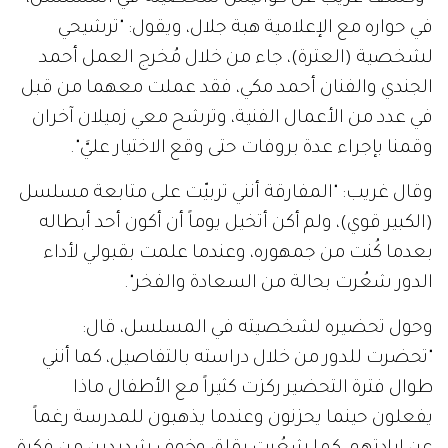
في حواره مع الإعلامية هبة جلال، ويقول: "ترشيحي
لشخصية (العترة)، جاء من خلال مُخرج العمل أحمد
الجندي والفنان أحمد مكي، فقد عملت معهما من قبل
في عدد من الأعمال الفنية، وترشح معي زميلان آخران
وقمنا بإجراء عدة بروفات حتى وقع الاختيار عليَّ".
وقال غريب: "المفارقة أنني تربيّت على متابعة مسلسل
(الكبير قوي)، ولم أكن أتخيل يوماً أن أكون أحد أبطاله
بعدما كُنت من جمهوره، وعندما علمت بقبولي لأداء
الدور شعُرت بحالة من السعادة والفخر".
وحول تحضيره لشخصيته في المسلسل، قال:
"تحضرت للدور من خلال دراسته بالتفاصيل، كما أنني
طوال فترة التحضير ركزت كثيراً مع الأطفال ماذا
يفعلون حينما يحزنون وعندما يذهبون للمدرسة رغماً