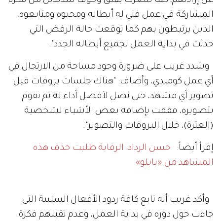
عن إرادتهم، كما شعُرت بقلق وخوف شديدين من فكرة
المشاركة في عمل فني له أبطاله ومحبوه ومتابعوه،
الذين يرتبطون بهم كما توقعت حالة الرفض التي
حدثت في بداية العمل لجميع أبطاله الجدد".
وشدد غريب على ضرورة وجود مساحة من الارتجال في
أي عمل كوميدي، وأضاف: "هناك جلسات بروفات قبل
تصوير أي مشهد، حتى نصل لأفضل أداء له ثم نقوم
بتصويره، فقمت بإضافة بعض الأشياء لشخصية
(العترة)، خلال البروفات والتصوير".
إقرأ أيضاً:
حسن الرداد: الرقابة طلبت حذف هذه
المشاهد من «بابلو»
وأكد غريب أنه تابع كافة ردود الأفعال السلبية التي
جاءت حول دوره في بداية العمل، وعدم تقبلهم فكرة