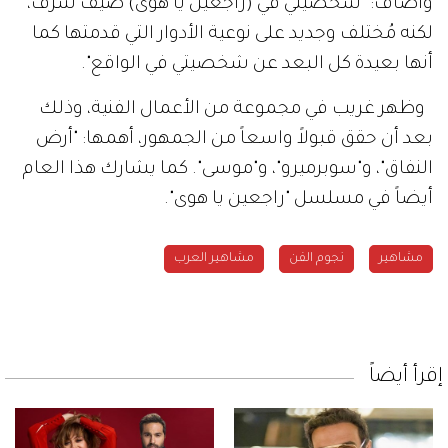
وأضاف: "شخصيتي في (راجعين يا هوى) ضيف شرف،
لكنه مُختلف وجديد على نوعية الأدوار التي قدمتها كما
أنها بعيدة كل البعد عن شخصيتي في الواقع".
وظهر غريب في مجموعة من الأعمال الفنية، وذلك
بعد أن حقق قبولاً واسعاً من الجمهور، أهمها: "أرض
النفاق"، و"سوبرميرو"، و"موسى". كما يشارك هذا العام
أيضاً في مسلسل "راجعين يا هوى".
مشاهير
نجوم الفن
مشاهير العرب
إقرأ أيضاً