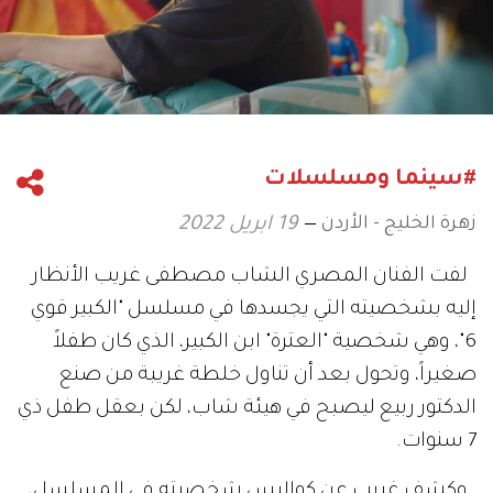
#سينما ومسلسلات
زهرة الخليج - الأردن
19 ابريل 2022
لفت الفنان المصري الشاب مصطفى غريب الأنظار
إليه بشخصيته التي يجسدها في مسلسل "الكبير قوي
6"، وهي شخصية "العترة" ابن الكبير، الذي كان طفلاً
صغيراً، وتحول بعد أن تناول خلطة غريبة من صنع
الدكتور ربيع ليصبح في هيئة شاب، لكن بعقل طفل ذي
7 سنوات.
وكشف غريب عن كواليس شخصيته في المسلسل،