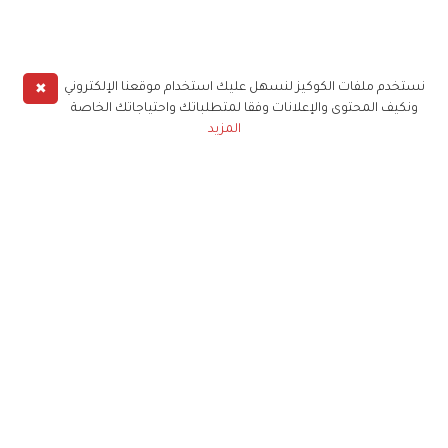
✖
نستخدم ملفات الكوكيز لنسهل عليك استخدام موقعنا الإلكتروني
ونكيف المحتوى والإعلانات وفقا لمتطلباتك واحتياجاتك الخاصة
المزيد
حملوا تطبيق
زهرة الخليج
الاشتراك للحصول على ملخص أسبوعي على بريدك