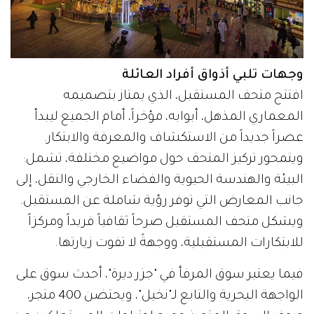
وجهات تلبي أذواق أفراد العائلة
افتتح متحف المستقبل، الذي يمتاز بتصميمه
المعماري المذهل، أبوابه، مؤخراً، أمام الجميع ليبدأ
عصراً جديداً من الاستكشاف والمعرفة والابتكار.
ويتمحور تركيز المتحف حول مواضيع مختلفة، تشمل:
البيئة والهندسة الحيوية والفضاء الخارجي والنقل، إلى
جانب المعارض التي توفر رؤية شاملة عن المستقبل.
ويشكل متحف المستقبل صرحاً ثقافياً فريداً ومركزاً
للابتكارات المستقبلية، ووجهةً لا تفوت زيارتها.
فيما يعتبر سوق المرفأ في "جزر ديرة"، أحدث سوق على
الواجهة البحرية والتابع لـ"نخيل"، ويحتضن 400 متجر،