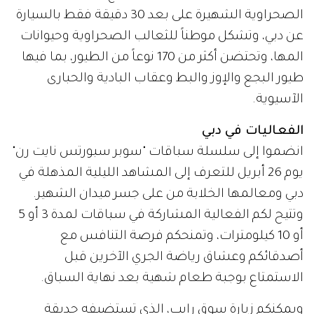
الصحراوية الشهيرة على بعد 30 دقيقة فقط بالسيارة
عن دبي، وتشكل موطناً للثعالب الصحراوية وحيوانات
المها، وتحتضن أكثر من 170 نوعاً من الطيور، بما فيها
طيور البجع والإوز والبط وعقاب البادية والحبارى
الآسيوية.
الفعاليات في دبي
انضموا إلى سلسلة سباقات "سوبر سبورتس نايت رن"
يوم 26 أبريل للتعرف إلى المشاهد الليلية المذهلة في
دبي ومعالمها الخلابة من على جسر ميدان الشهير.
وتتيح لكم الفعالية المشاركة في سباقات لمدة 3 أو 5
أو 10 كيلومترات، وتمنحكم فرصة التنافس مع
أصدقائكم وعشاق رياضة الجري الآخرين قبل
الاستمتاع بوجبة طعام شهية بعد نهاية السباق.
ويمكنكم زيارة سوق رايب، الذي تستضيفه حديقة