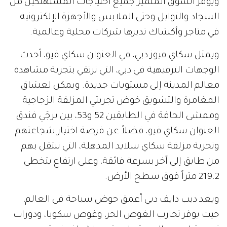
ويوفر السوق المتميز جميع احتياجات المستهلكين من
السجاد والتوابل وحتى الملابس والأجهزة الإلكترونية
في متاجر وأكشاك تديرها شركات محلية وعالمية.
ويمثل سكاي فيوز دبي، في العنوان سكاي فيو، أحدث
الوجهات الترفيهية في دبي، التي ترتقي بتجربة مشاهدة
معالم المدينة إلى مستويات جديدة. ويمكن لعشاق
المغامرة والتشويق خوض تجربتي المزلقة الزجاجية
وممشى الحافة في الطابقين 52 و53، بين برجَي فندق
العنوان سكاي فيو، فضلاً عن فرصة اختبار شجاعتهم
وتجربة مزلقة سكاي سلايد المذهلة، التي تنتقل بهم
من طابق إلى آخر بسرعة فائقة، وعلى ارتفاع يتخطى
219.2 متراً فوق سطح الأرض.
ويعد ديب دايف دبي أعمق حوض سباحة في العالم،
حيث يوفر تجارب الغوص الحر، وغوص سكوبا، ودورات