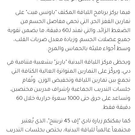
فيما يركز برنامج اللياقة المكثف "باونس فيت" على
تمارين القفز الحر، التي تحمي مفاصل الجسم من
الضغط الزائد، والتي تمتد لـ60 دقيقة، ما يضمن تقوية
جميع عضلات الجسم، وزيادة معدل ضربات القلب،
وسط أجواء مليئة بالحماس والمرح.
ويحظى مركز اللياقة البدنية "باريز" بشعبية متنامية في
دبي، ويركّز على التمارين المتواترة العالية الكثافة التي
تجمع بين تمارين اللياقة وتخفيض الوزن. وتُقام
جلسات التدريب الجماعية بإشراف مدربين مختصين،
وتساعد على حرق حتى 1000 سعرة حرارية خلال 60
دقيقة فقط.
كما يمكنكم زيارة نادي "إف 45 تريننج"، الذي يُعتبر
مجتمعاً عالمياً للياقة البدنية، يختص بجلسات التدريب