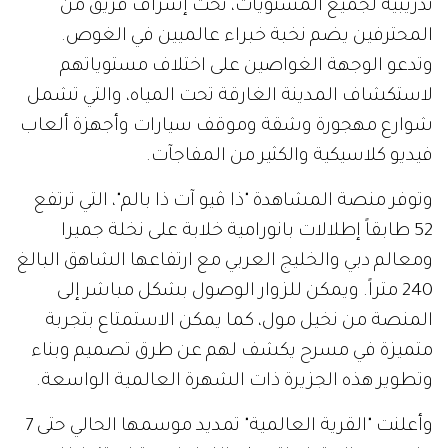
تدريبية لجميع المستويات، تحت إشراف فريق من
المحترفين يضم نخبة خبراء عالميين في الغوص.
وتدعو الوجهة الغواصين على اختلاف مستوياتهم
لاستكشاف المدينة الغارقة تحت المياه، والتي تشمل
شوارع مهجورة وشقة وموقف سيارات وأجهزة ألعاب
فيديو كلاسيكية والكثير من المفاجآت.
وتوفر منصة المشاهدة "ذا ڤيو آت ذا بالم"، التي ترتفع
52 طابقاً إطلالات بانورامية خلابة على نخلة جميرا
ومعالم دبي والخليج العربي مع ارتفاعها الشاهق البالغ
240 متراً. ويمكن للزوار الوصول بشكل مباشر إلى
المنصة من نخيل مول، كما يمكن الاستمتاع بتجربة
متميزة في مسرح يكشف لهم عن طرق تصميم وبناء
وتطوير هذه الجزيرة ذات الشهرة العالمية الواسعة.
وأعلنت "القرية العالمية" تمديد موسمها الحالي حتى 7