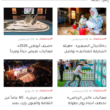
إقرأ أيضاً
#مجتمعك
#مجتمعك
04 أغسطس
03 أغسطس
بـ«الأحيائي الصغير».. «هيئة
«صيف أبوظبي 2026»..
الشارقة للمتاحف» تواصل
فعاليات تفيض حياةً وفرحاً
أنشطة مخيماتها الصيفية
#مجتمعك
#مجتمعك
03 أغسطس
22 يوليو
فعاليات «الحي الرياضي»
«مهرجان جرش».. 40 عاماً من
تخطف انتباه زوار بطولة
الثقافة والفنون بإرث يمتد
العالم للجوجيتسو.. وتبهرهم
وأجيال تلتقي