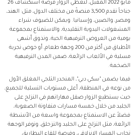
مايو 2022 المقبل، لتعطي الزوار فرصة استكشاف 26
جناحاً تقدم 3,500 منصةً من مختلف الدول، مثل: الهند،
ومصر، والصين، وإسبانيا. ويمكن للضيوف شراء
المشغولات اليدوية التقليدية، والاستمتاع بمجموعة
يومية من العروض الترفيهية الحية، وتذوق أشهى
الأطباق من أكثر من 200 وجهة طعام، أو خوض تجربة
مسلية في الألعاب الرائعة، ضمن المدن الترفيهية
الضخمة.
فيما يضمن "سكي دبي"، المنحدر الثلجي المغلق الأول
من نوعه في المنطقة، أعلى مستويات التسلية للجميع،
حيث يستطيع الزوار صقل مهاراتهم في التزلج على
الجليد من خلال خمسة مسارات متفاوتة الصعوبة،
فضلاً عن الاستمتاع بمجموعة واسعة من الأنشطة
الرائعة، مثل التزلج على الجليد والتزحلق، وتوفر الوجهة
تجارب المسار الانزلاقي، وفرصة للقاء البطاريق.