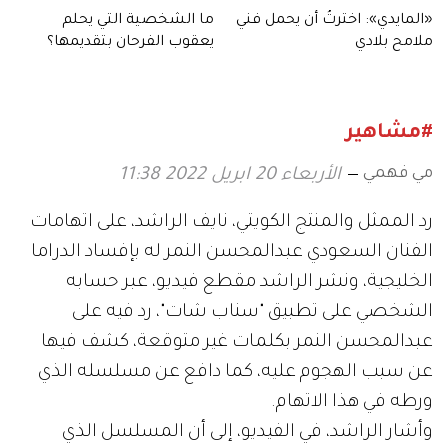
«المايدي»: اخترتُ أن يحمل فني
ما الشخصية التي يحلم
ملامح بلادي
يعقوب الفرحان بتقديمها؟
#مشاهير
مي فهمي
الأربعاء 20 ابريل 2022 11:38
رد الممثل والمنتج الكويتي، نايف الراشد، على اتهامات
الفنان السعودي عبدالمحسن النمر له بإفساد الدراما
الخليجية، ونشر الراشد مقطع فيديو، عبر حسابه
الشخصي على تطبيق "سناب شات"، رد فيه على
عبدالمحسن النمر بكلمات غير متوقعة، كشف فيها
عن سبب الهجوم عليه، كما دافع عن مسلسله الذي
ورطه في هذا الاتهام.
وأشار الراشد، في الفيديو، إلى أن المسلسل الذي