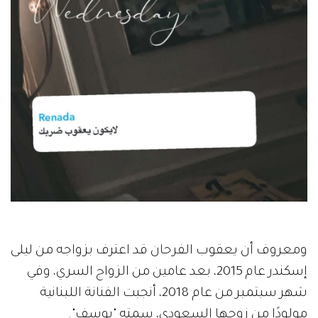
ومعروف أن يعقوب الفرحان قد اعترف بزواجه من ليلى
إسكندر عام 2015، بعد عامين من الزواج السري، وفي
شهر سبتمبر من عام 2018، أنجبت الفنانة اللبنانية
مولودًا من زوجها السعودي، سمته "يوسف".