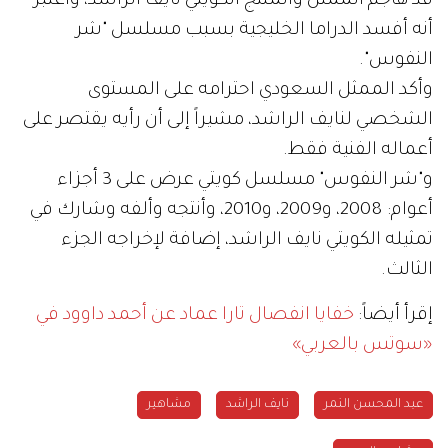
قد هاجم الممثل والمنتج الكويتي نايف الراشد، واعتبر
أنه أفسد الدراما الخليجية بسبب مسلسل "شر
النفوس".
وأكد الممثل السعودي احترامه على المستوى
الشخصي لنايف الراشد، مشيراً إلى أن رأيه يقتصر على
أعماله الفنية فقط.
و"شر النفوس" مسلسل كويتي عرض على 3 أجزاء
أعوام: 2008، و2009، و2010، وأنتجه وألفه وشارك في
تمثيله الكويتي نايف الراشد، إضافة لإخراجه الجزء
الثالث.
إقرأ أيضاً:
خفايا انفصال تارا عماد عن أحمد داوود في
«سوتس بالعربي»
عبد المحسن النمر
نايف الراشد
مشاهير