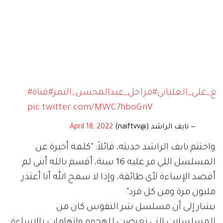
مع_علي_العلياني
#مراحل_عبدالمحسن_النمر
pic.twitter.com/MWC7hboGnV
— نايف الراشد (@naiftvv)
April 18, 2022
واختتم نايف الراشد حديثه، قائلاً: "كلمة أخيرة عن
المسلسل اللي مر عليه 16 سنة، أقسم بالله أنني لم
أقصد الإساءة لأي طائفة، وإذا لا سمح الله أنا أعتذر
مليون مرة ومن كل فرد".
يشار إلى أن مسلسل شر النفوس كان من
المسلسلات التي تعرضت للهجوم واتهامات بالإساءة