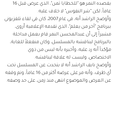
يقصده النمر هو "للخطايا ثمن"، الذي عرض قبل 16
عاماً، لكن ”شر النفوس" لا خلاف عليه.
وأوضح الراشد أنه، في عام 2007، كان في لقاء تلفزيوني
ببرنامج "آخر من يعلم"، الذي تقدمه الإعلامية أروى،
مشيراً إلى أن عبدالمحسن النمر قام بعمل مداخلة
بالبرنامج ليناقشه بالمسلسل، وكان منفعلاً للغاية،
مؤكداً أنه رد عليه، وأخبره بأنه ليس من ذوي
الاختصاص، وليست له علاقة ليناقشه.
وأوضح نايف الراشد أنه لا يتحدث عن المسلسل تحت
أي ظرف، وأنه مر على عرضه أكثر من 16 عاماً، وتم وقفه
عن العرض والموضوع انتهى منذ زمن، على حد وصفه.