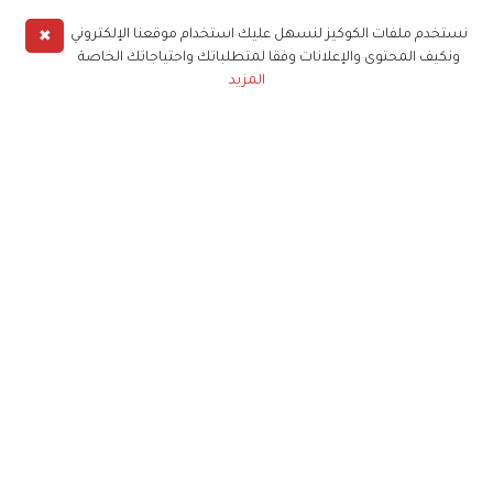
✖
نستخدم ملفات الكوكيز لنسهل عليك استخدام موقعنا الإلكتروني
ونكيف المحتوى والإعلانات وفقا لمتطلباتك واحتياجاتك الخاصة
المزيد
حملوا تطبيق
زهرة الخليج
الاشتراك للحصول على ملخص أسبوعي على بريدك
الإلكتروني