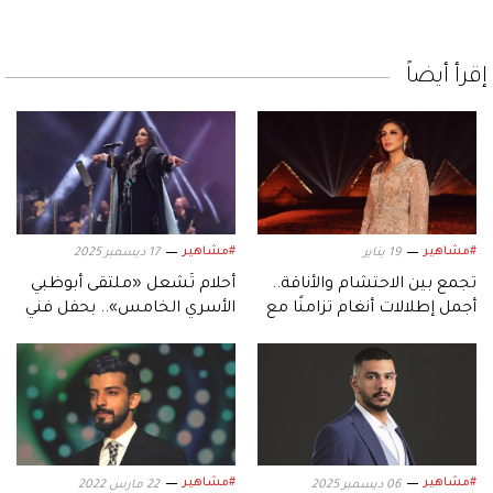
إقرأ أيضاً
#مشاهير
#مشاهير
19 يناير
17 ديسمبر 2025
تجمع بين الاحتشام والأناقة..
أحلام تُشعل «ملتقى أبوظبي
أجمل إطلالات أنغام تزامنًا مع
الأسري الخامس».. بحفل فني
عيد ميلادها الـ53
استثنائي
#مشاهير
#مشاهير
06 ديسمبر 2025
22 مارس 2022