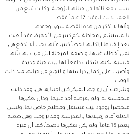
لمحاولة الانتحار بعد تناولها مجموعة كبيرة من الأدوية،
بسبب معاناتها في حياتها الزوجية، وكانت تبلغ من
العمر بذلك الوقت 17 عاماً فقط.
وأنها لا تذكر من هذه القصة سوى وجودها
بالمستشفى محاطة بكم كبير من الأجهزة، وقد أيقنت
بعد إنقاذها ارتكابها لخطأ كبير، وأنها يجب ألا تدفع هي
ثمن أخطاء غيرها، واصفة المرحلة التي مرت بها بأنها
قاسية، لكنها شكلت دافعاً لها ببدء حياة جديدة،
وأصرت على إكمال دراستها والنجاح في حياتها منذ ذلك
الوقت.
وشرحت أن زواجها المبكر كان اختيارها هي، وقد كانت
متحمسة له، ولم يفرضه أحد عليها، وكان تفكيرها
منحصراً بوجود بيت مستقل ومطبخ خاص بها، ولبس
الدبلة أمام زميلاتها بالمدرسة، وقد تزوجت وهي طفلة
بعمر 16 عاماً، ولم يكن تفكيرها ناضحاً، كما أن فترة