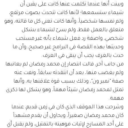
وبينت أنها عندما تكلمت عنها كانت على يقين أن
شيماء ستسمعها؛ لأنها كانت تتحدث بصوت مرتفع،
ولم تمسها شخصياً، وأنها كانت تعني كل ما قالته، وهو
متعلق بالعمل فقط، ولم يسئ لشيماء بشكل
شخصي، واصفة رد فعل شيماء بأنه غير مستحب
وحديثها بهذه القصة في البرامج غير صحيح، وأن ما
حدث بالغرف يجب أن يبقى في الغرف.
من جانب آخر، قالت انتصار إن محمد رمضان لم يعاتبها
ولم يغضب منها، بعد أن انتقدته سابقاً، ونفت عنه
صفة "نمبر ون"، وذلك بسبب قوة علاقتها به، وأنها
تمثل لمحمد رمضان شيئاً مهماً، وهو يشكل لها ذكرى
مهمة.
وشرحت هذا الموقف الذي كان في زمن قديم، عندما
كان محمد رمضان صغيراً، ويحاول أن يقدم مشهداً
على أحد المسارح لإثبات موهبته بالتمثيل، ولم يقبل أي