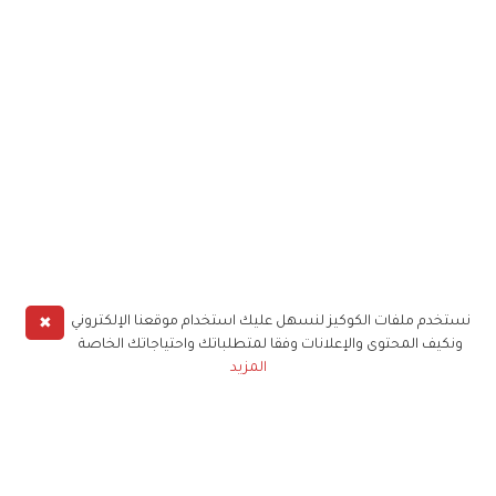
✖
نستخدم ملفات الكوكيز لنسهل عليك استخدام موقعنا الإلكتروني
ونكيف المحتوى والإعلانات وفقا لمتطلباتك واحتياجاتك الخاصة
المزيد
حملوا تطبيق