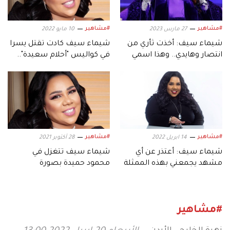
#مشاهير
#مشاهير
27 مارس 2023
10 مايو 2022
شيماء سيف: أخذت ثأري من
شيماء سيف كادت تقتل يسرا
انتصار وهايدي.. وهذا اسمي
في كواليس "أحلام سعيدة"..
الحقيقي
كيف ذلك؟
#مشاهير
#مشاهير
14 ابريل 2022
28 أكتوبر 2021
شيماء سيف: أعتذر عن أي
شيماء سيف تتغزل في
مشهد يجمعني بهذه الممثلة
محمود حميدة بصورة
تجمعهما
#مشاهير