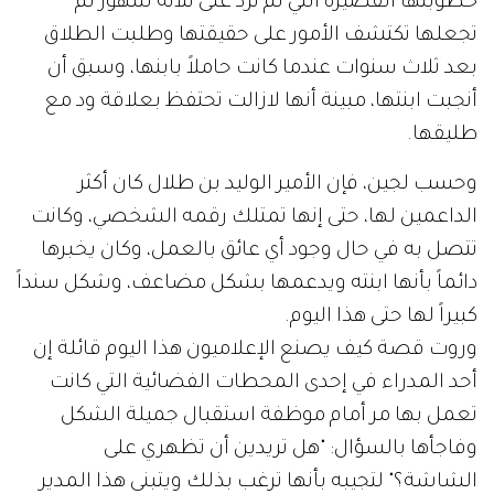
خطوبتها القصيرة التي لم تزد على ثلاثة شهور لم
تجعلها تكتشف الأمور على حقيقتها وطلبت الطلاق
بعد ثلاث سنوات عندما كانت حاملاً بابنها، وسبق أن
أنجبت ابنتها، مبينة أنها لازالت تحتفظ بعلاقة ود مع
طليقها.
وحسب لجين، فإن الأمير الوليد بن طلال كان أكثر
الداعمين لها، حتى إنها تمتلك رقمه الشخصي، وكانت
تتصل به في حال وجود أي عائق بالعمل، وكان يخبرها
دائماً بأنها ابنته ويدعمها بشكل مضاعف، وشكل سنداً
كبيراً لها حتى هذا اليوم.
وروت قصة كيف يصنع الإعلاميون هذا اليوم قائلة إن
أحد المدراء في إحدى المحطات الفضائية التي كانت
تعمل بها مر أمام موظفة استقبال جميلة الشكل
وفاجأها بالسؤال: "هل تريدين أن تظهري على
الشاشة؟" لتجيبه بأنها ترغب بذلك ويتبنى هذا المدير