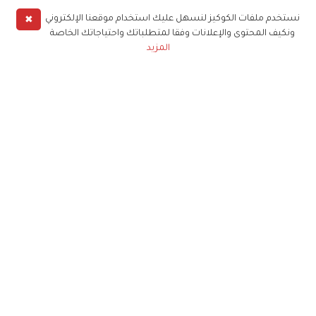
✖
نستخدم ملفات الكوكيز لنسهل عليك استخدام موقعنا الإلكتروني
ونكيف المحتوى والإعلانات وفقا لمتطلباتك واحتياجاتك الخاصة
المزيد
حملوا تطبيق
زهرة الخليج
الاشتراك للحصول على ملخص أسبوعي على بريدك
الإلكتروني