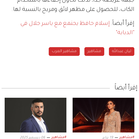
جبهة عريضة جداً، لذلك تحاول إخفاءها باستخدام
الكاب، للحصول على مظهر لائق ومريح بالنسبة لها.
إقرأ أيضاً:
إسلام حافظ يجتمع مع ياسر جلال في
"الدبابة"
ليان عبدالله
مشاهير
مشاهير العرب
إقرأ أيضاً
#مشاهير
#مشاهير
19 يناير
06 ديسمبر 2025