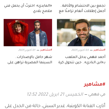
تجمع بين الاحتشام والأناقة..
«المايدي»: اخترتُ أن يحمل فني
أجمل إطلالات أنغام تزامنًا مع
ملامح بلادي
عيد ميلادها الـ53
#مشاهير
#مشاهير
03 أكتوبر 2025
01 أكتوبر 2025
أحمد فهمي يدخل الملعب
شهر حافل بالإصدارات..
بـ«ابن النادي».. حين تتحول كرة
السينما المصرية تراهن على
القدم إلى دراما
موسم أكتوبر
#مشاهير
مي فهمي
الخميس 21 ابريل 2022 12:52
أثارت الفنانة الكويتية، غدير السبتي، حالة من الجدل على