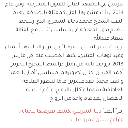
تدريس في المعهد العالي للفنون المسرحية. وفي عام
2014، بدأت مشوارها الفني كممثلة بالصدفة، بعدما
التقت المخرج محمد دحام الشمري، الذي رشحها
للقيام بدور المعاقة في مسلسل "ثريا"، مع الفنانة
سعاد عبدالله.
تزوجت غدير السبتي للمرة الأولى من والد ابنيها: أسماء
وعبدالوهاب القبندي، لكنها انفصلت عنه. في مارس
2018، تزوجت ثانية من زميل دراستها المخرج البحريني
أحمد الفردان، خلال تصويرهما مسلسل "أماني العمر"،
والتقيا مجددًا بعد عشرين عامًا لتتطور العلاقة
العاطفية بينهما وتكلل بالزواج، ورغم ذلك تم
الانفصال بعد عام واحد من الزواج.
إقرأ أيضاً:
دينا الشربيني تكشف تعرضها للخيانة..
وتراوغ بشأن عمرو دياب