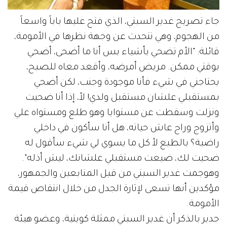
جاء تصريح غدير السبتي، الذي فتح عليها باباً واسعاً
من الهجوم، وهي تتحدث عن وجهة نظرها في الأمومة،
قائلة: "الأم تضحي بأشياء بس أنا ما أضحى، أضحي
بوقتي ممكن. مريض أمرضه، وأقعد معاه للصبح،
يحتاجني في شيء فأنا موجودة وجنب، لكن أضحي
بمستقبلي علشان مستقبل ولدي! لأ، إذا أنا ضحيت
ونزلت وسقطت عن مستوايا وهو طلع ومستواه علي
وأتزوج وراح عاش حياته، هل أنا سأكون في داخلي
راضية؟ بالطبع لأ كل ما يسوي لي شيء سأقول له
ضحيت لك، ضيعت مستقبلي علشانك، ليش أذله".
وهوجمت غدير السبتي من قبل المتابعين والجمهور،
مؤكدين أنها تسعى لإثارة الجدل من خلال انتقاص قيمة
الأمومة.
جدير بالذكر أن غدير السبتي ممثلة كويتية، وعضو هيئة