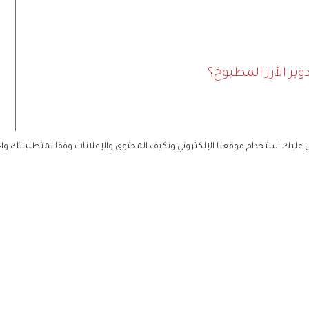
وير الأرز المطبوخ؟
ليك استخدام موقعنا الإلكتروني ونكيف المحتوى والإعلانات وفقا لمتطلباتك وا
ثوم، وبودرة البصل، وإكليل الجبل.
انباً حتى يبرد.
 من الجهتين.
، ضعي قطع اللحم، واتركيها على نار منخفضة حتى
 الجبل على الوجه.