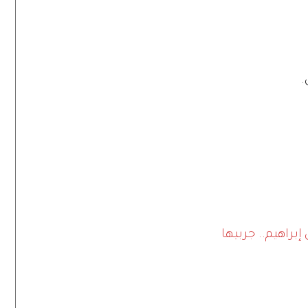
.
براهيم.. جربيها