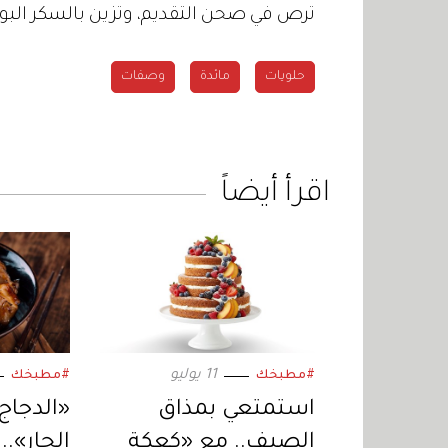
ترص في صحن التقديم، وتزين بالسكر البودر
حلويات
مائدة
وصفات
اقرأ أيضاً
11 يوليو
#مطبخك
#مطبخك
استمتعي بمذاق
«الدجاج
الصيف.. مع «كعكة
الحار».