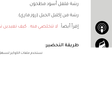
رشة فلفل أسود مطحون.
رشة من إكليل الجبل (روز ماري).
إقرأ أيضاً:
لا تتخلصي منه.. كيف تعيدين تد
طريقة التحضير:
نستخدم ملفات الكوكيز لنسهل ع
في مقلاة على النار، ضعي الزبدة، وبودرة ال
ارفعي المقلاة عن النار، واتركي خليط الزبدة ج
تبلي قطع الستيك بالملح والفلفل الأسود
الرئيسية
ادهني مقلاة غير لاصقة بالقليل من الزيت
مشاهير
تنضج.
أناقتك
أضيفي مزيج الزبدة والثوم والبصل، وإكليل