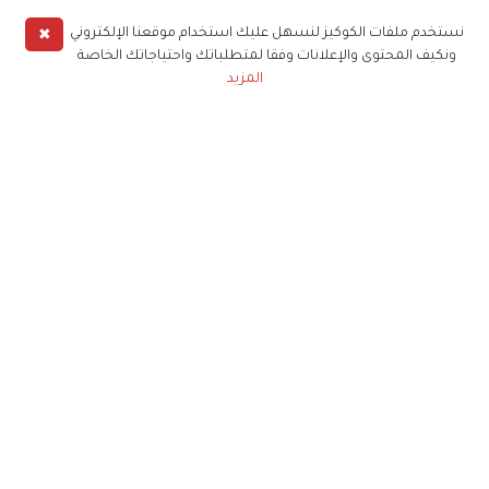
✖
نستخدم ملفات الكوكيز لنسهل عليك استخدام موقعنا الإلكتروني
ونكيف المحتوى والإعلانات وفقا لمتطلباتك واحتياجاتك الخاصة
المزيد
حملوا تطبيق
زهرة الخليج
الاشتراك للحصول على ملخص أسبوعي على بريدك
الإلكتروني