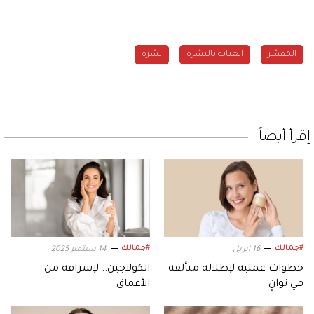
المقشر
العناية بالبشرة
بشرة
إقرأ أيضاً
#جمالك
#جمالك
16 ابريل
14 سبتمبر 2025
خطوات عملية لإطلالة متألقة
الكولاجين.. لإشراقة من
في ثوانٍ
الأعماق