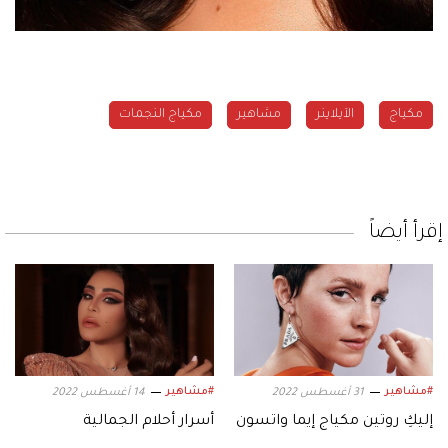
مكياج
الآيلاينر
مشاهير
مكياج النجمات
إقرأ أيضاً
#مشاهير
#مشاهير
31 أغسطس 2022
14 أغسطس 2022
إليكِ روتين مكياج إيما واتسون
أسرار أحلام الجمالية