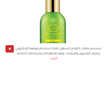
✖
نستخدم ملفات الكوكيز لنسهل عليك استخدام موقعنا الإلكتروني
ونكيف المحتوى والإعلانات وفقا لمتطلباتك واحتياجاتك الخاصة
المزيد
ويمتاز هذا المنتج، الذي تستخدمه الكثيرات من
النجمات، مثل: جيسيكا ألبا، جوليان مور، غوينيث بالترو،