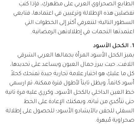
الطابع الصحراوي العربي على مظهركِ، فإذا كنتِ
تفضلين هذه الإطلالة وترغبين في اعتمادها، فتابعي
السطور التالية؛ لتتعرفي أكثر إلى الخطوات التي
اعتمدتها النجمات في إطلالاتهن الرمضانية.
1. الكحل الأسود
يميز الكحل الأسود المرأة بجمالها العربي الشرقي
اللافت، حيث يبرز جمال العيون ويساعد على تحديدها،
كل ما عليكِ هو اختيار علامة تجارية جيدة تمنحك كحلاً
أسود كاتماً، ويظل ثابتاً لأطول فترة ممكنة، ثم ارسمي
خط العين الداخلي بالكحل الأسود، وكرري عليه مرة ثانية
حتى تتأكدي من ثباته، ويمكنك الإعادة على الخط
السفلي للجفن بالآيشادو الأسود؛ للحصول على إطلالة
صحراوية مُبهرة.