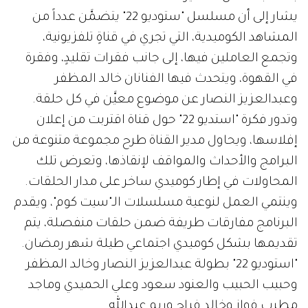
يشار إلى أن مسلسل "ستوديو 22" يتضمَّن عدداً من
المشاهد الكوميدية، التي تجري في قناةٍ تلفزيونية،
وتجمع العاملين فيها، إلى جانب فقرات تقليدٍ، وفقرة
في القهوة، ويتحدث فيها الفنانان خالد المظفر
وعبدالعزيز النصار عن موضوع معيَّن في كل حلقة.
وتدور فكرة "استديو 22" حول قناة اقتربت من إعلان
إفلاسها، ويحاول مدير القناة طرح مجموعة متنوعة من
البرامج والأحداث والمواقف لإنقاذها، وتعرض تلك
المحاولات في إطار كوميدي ساخر على مدار الحلقات.
وينتمي العمل لنوعية مسلسلات الـ"سيت كوم"، ويقدم
البرنامج مفارقات طريفة ضمن حلقات منفصلة، يتم
تقديمها بشكل كوميدي اجتماعي طيلة شهر رمضان.
"استوديو 22" بطولة عبدالعزيز النصار وخالد المظفر
وحبيب الحبيب والعنود سعود وعلي الحميدي وماجد
مطرب فواز وخالد فراج وريم عبدالله.