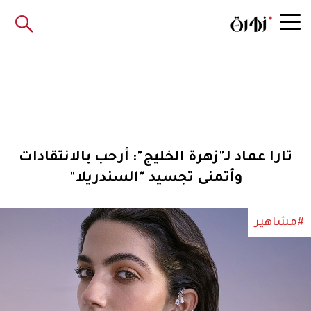
تارا عماد لـ"زهرة الخليج": أرحب بالانتقادات
وأتمنى تجسيد "السندريلا"
#مشاهير