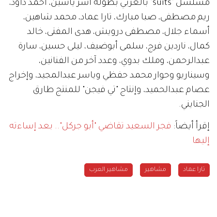
مسلسل "suits" بالعربي بطولة آسر ياسين، أحمد داود،
ريم مصطفى، صبا مبارك، تارا عماد، محمد شاهين،
أسماء جلال، مصطفى درويش، هدى المفتى، خالد
كمال، ناردين فرج، سلمى أبوضيف، ليلى حسين، سارة
عبدالرحمن، وملك بدوي، وعدد آخر من الفنانين،
وسيناريو وحوار محمد حفظي وياسر عبدالمجيد، وإخراج
عصام عبدالحميد، وإنتاج "تي فيجن" للمنتج طارق
الجنايني.
إقرأ أيضاً:
فجر السعيد تقاضي "أبو جركل".. بعد إساءته
إليها
تارا عماد
مشاهير
مشاهير العرب