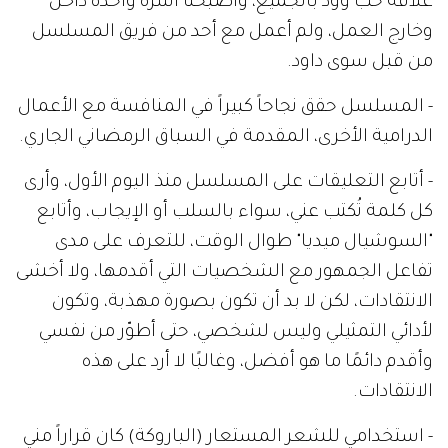
علاقة حب وود بالجميع، وأصبحنا أسرة واحدة داخل
وخارج العمل، ولم أعمل مع أحد من فريق المسلسل
من قبل سوى داود.
- المسلسل حقق نجاحاً كبيراً في المنافسة مع الأعمال
الدرامية الأخرى، المقدمة في السباق الرمضاني الجاري.
- أتابع التعليقات على المسلسل منذ اليوم الأول، وأرى
كل كلمة تُكتب عني، سواء بالسلب أو الإيجاب، وأتابع
"السوشيال ميديا" طوال الوقت، للتعرف على مدى
تفاعل الجمهور مع الشخصيات التي أقدمها، ولا أخشى
الانتقادات، لكن لا بد أن تكون بصورة مهذبة، وتكون
لأدائي التمثيلي وليس لشخصي، حتى أطوّر من نفسي
وأقدم دائمًا ما هو أفضل، وغالبًا لا أرد على هذه
الانتقادات.
- استخدامي للشعر المستعار (الباروكة) كان قراراً مني