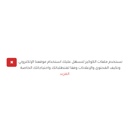
✖
نستخدم ملفات الكوكيز لنسهل عليك استخدام موقعنا الإلكتروني
ونكيف المحتوى والإعلانات وفقا لمتطلباتك واحتياجاتك الخاصة
المزيد
حملوا تطبيق
زهرة الخليج