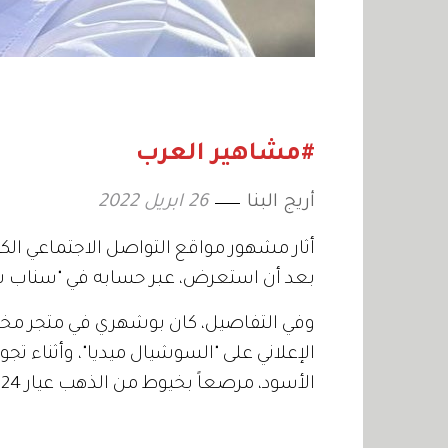
#مشاهير العرب
أريج البنا
26 ابريل 2022
أثار مشهور مواقع التواصل الاجتماعي الك
بعد أن استعرض، عبر حسابه في "سناب 
وفي التفاصيل، كان بوشهري في متجر م
الإعلاني على "السوشيال ميديا"، وأثناء 
الأسود، مرصعاً بخيوط من الذهب عيار 24 قيراطاً، مشيراً إلى أن سعره يبلغ نحو 10 آلاف دولار.