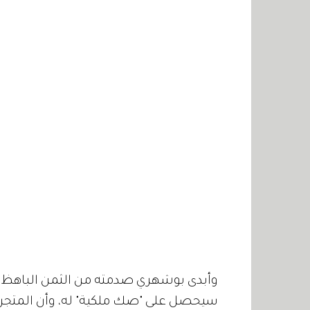
وأبدى بوشهري صدمته من الثمن الباهظ ل
سيحصل على "صك ملكية" له، وأن المتجر ل