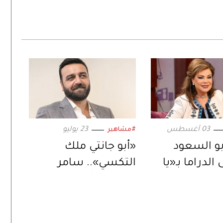
03 أغسطس
23 يوليو
#مشاهير
و السعود
«أبو جانتي ملك
الدراما بـ«يا
التكسي».. سامر
ض».. ورسالة
المصري يُعيد إحياء
ة عبر
المسلسل في دراما
ت الرقمية»
رمضان 2027