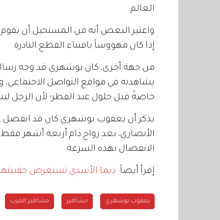
العالم.
واعتبر البعض أنه من المستحيل أن يقوم 
إذا كان مهووساً باقتناء القطع النادرة.
من جهة أخرى، كان بوشهري قد وجه رسالة
يشاهدنه في مواقع التواصل الاجتماعي، و
خاصةً قبل حلول عيد الفطر؛ لأن الرجل لي
يذكر أن يعقوب بوشهري كان قد انفصل ع
الأنصاري، بعد زواج دام أربعة أشهر فقط
الانفصال بهذه السرعة.
إقرأ أيضاً:
ديما الأسدي تستعرض حقيبتها من "valentino".. وه
يعقوب بوشهري
مشاهير
مشاهير العرب