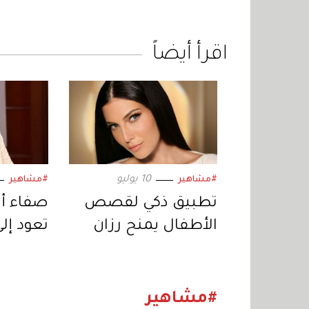
اقرأ أيضاً
10 يوليو
#مشاهير
#مشاهير
تطبيق ذكي لقصص
صفاء أب
الأطفال يمنح رزان
تعود إلى 
جمّال جائزة دولية في
خبر أبي
ريادة الأعمال
اجتماعي
«المنصا
#مشاهير