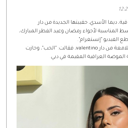
، ديما الأسدي، حقيبتها الجديدة من دار
الأوسط المناسبة لأجواء رمضان وعيد الفطر المبارك،
 الفيديو "إنستغرام".
وعلقت ديما الأسدي على صورة الحقيبة اللامعة من دار valentino، فقالت: "الحب"، وحازت
 الموضة العراقية المقيمة في دبي.