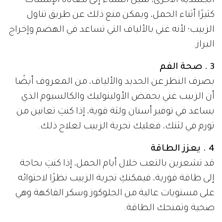
الجسدية الأخرى، تميل النساء إلى معاناة الإمساك
كثيرًا أثناء الحمل، ويمكن منع ذلك عن طريق تناول
الزبيب؛ لأنه غني بالألياف التي تساعد في الهضم وإخراج
البراز.
3 . صحة الفم
بصرف النظر عن الحديد والألياف، من المعروف أيضًا
أن الزبيب غني بحمض الأولينوليك والكالسيوم الذي
يساعد في توفير أسنان ولثة قوية، إذا كنتِ تعانين من
تورم في لثتك، فعليك تجربة الزبيب لعلاج ذلك.
4 . يعزز الطاقة
قد تشعرين بالتعب خلال أيام الحمل، إذا كنتِ بحاجة
إلى طاقة فورية، فيمكنكِ تجربة الزبيب نظرًا لاحتوائه
على مستويات عالية من الجلوكوز وسكر الفاكهة وهي
صحية وتمنحك الطاقة.