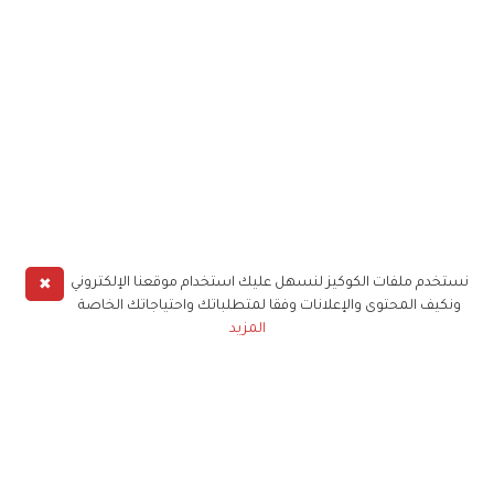
✖
نستخدم ملفات الكوكيز لنسهل عليك استخدام موقعنا الإلكتروني
ونكيف المحتوى والإعلانات وفقا لمتطلباتك واحتياجاتك الخاصة
المزيد
حملوا تطبيق
زهرة الخليج