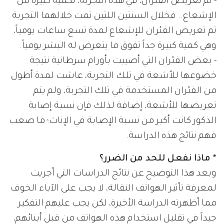
- تم تعريض الفئران، في هذه التجربة، لكمية كبيرة من
الإشعاع.. فخلال السنتين اللتين تمت خلالهما التجربة
تم تعريض الفئران للإشعاع لمدة تسع ساعات يومياً،
وهي كمية كبيرة جداً تفوق ما يتعرض له البشر يومياً.
- بعض الفئران التي أصيبت بأورام سرطانية نتيجة
خضوعها للأشعة في تلك التجربة، عاشت لمدة أطول
من الفئران المستخدمة في تلك التجربة، ولم يتم
تعريضها للأشعة، إضافة لذلك فإن نسبة إصابة
الذكور كانت أكبر من نسبة الإصابة في الإناث؛ ما صعب
فهم نتائج هذه الدراسة.
* ماذا نفعل للحد من الضرر؟
وبعد هذا التوضيح عن نتائج الدراسات التي أجريت
لمعرفة تأثير الهواتف النقالة، لا يجب على الآباء الخوف
مما أظهرته الدراسة الأخيرة، لكن يجب عليهم التفكير
جيداً في تقليل استخدام هذه الهواتف من قبل أبنائهم،